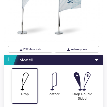
vertical_align_bottom
PDF-Template
vertical_align_bottom
Instruksjoner
Modell
Drop
Feather
Drop Double
Sided