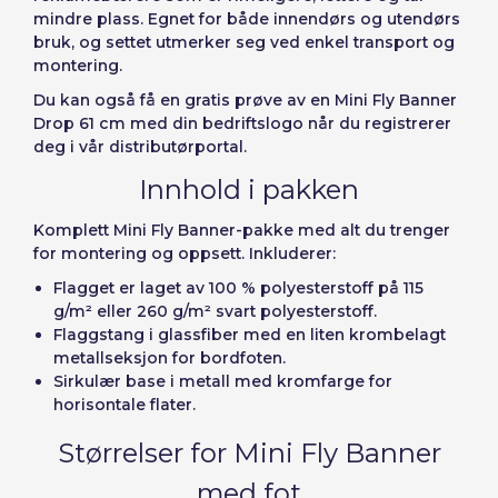
Español
English
de elementos a
mindre plass. Egnet for både innendørs og utendørs
Precios por unidad
Añadiendo producto al carrito
bruk, og settet utmerker seg ved enkel transport og
Passord:
Espere, por favor
Português
Français
Espera, por favor
diseñar
montering.
Deutsch
Italiano
Du kan også få en gratis prøve av en
Mini Fly Banner
Enheter
Stykkpris
Drop 61 cm med din bedriftslogo når du registrerer
Sverige
Denmark
Husk passord:
Ja
Nei
Fra
1
-€ 1.00
deg i vår distributørportal.
Slovenija
Finnish
Innhold i pakken
Tilgang
Slovenčina (Slovak)
Komplett Mini Fly Banner-pakke med alt du trenger
Avbryt
Fortsett
Norway
for montering og oppsett. Inkluderer:
Gjenopprett passord
Flagget er laget av 100 % polyesterstoff på 115
Opprett konto
g/m² eller 260 g/m² svart polyesterstoff.
Flaggstang i glassfiber med en liten krombelagt
metallseksjon for bordfoten.
Sirkulær base i metall med kromfarge for
horisontale flater.
Størrelser for Mini Fly Banner
med fot