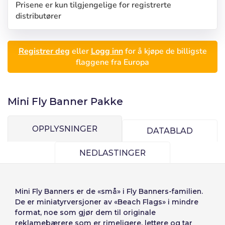
Prisene er kun tilgjengelige for registrerte
distributører
Registrer deg
eller
Logg inn
for å kjøpe de billigste
flaggene fra Europa
Mini Fly Banner Pakke
OPPLYSNINGER
DATABLAD
NEDLASTINGER
Logg inn
Velg språk
Mini Fly Banners
er de «små» i Fly Banners-familien.
De er miniatyrversjoner av «
Beach Flags
» i mindre
Bruker (VAT):
Seleccionar número
format, noe som gjør dem til originale
reklamebærere som er rimeligere, lettere og tar