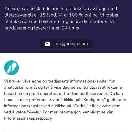
Adivin, europeisk leder innen produksjon av flagg med
tilstedeværelse i 18 land. Vi er 100 % online. Vi jobber
utelukkende med etikettører og andre distributører. Vi
produserer og leverer innen 24 timer.
info@adivin.com
email
952 31 60 22
call
OM OSS
Vi bruker våre egne og tredjeparts informasjonskapsler for
TJENESTER
Fabrikk
analytiske formål og for å vise deg personlig tilpasset reklame
basert på en profil opprettet ut fra dine nettleservaner. Du kan
Kontakt oss
JURIDISK INFORMASJON
Betalingsmetoder
tilpasse dine preferanser ved å klikke på "Konfigurer," godta alle
informasjonskapsler ved å klikke på "Godta," eller avvise dem
Juridisk merknad
Blog
Produksjon og levering
Generelle vilkår og betingelser
ved å velge "Avvis." For mer informasjon, vennligst se vår
Retningslinjer for informasjonskapsler
Informasjonskapselpolicy
.
FAQs
Konfigurer cookies
Personvernregler