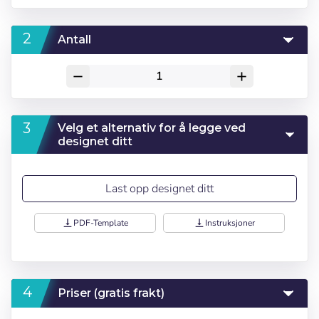
Antall
remove
add
Velg et alternativ for å legge ved
designet ditt
Last opp designet ditt
vertical_align_bottom
PDF-Template
vertical_align_bottom
Instruksjoner
Priser (gratis frakt)