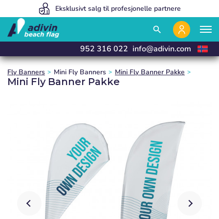
Prisene våre er så lave fordi vi selger 100 % på nett
Eksklusivt salg til profesjonelle partnere
Vi produserer og leverer innen 24 timer
close
close
close
close
search
952 316 022
info@adivin.com
Fly Banners
Mini Fly Banners
Mini Fly Banner Pakke
Mini Fly Banner Pakke