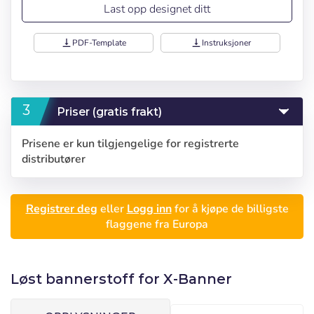
Last opp designet ditt
vertical_align_bottom
PDF-Template
vertical_align_bottom
Instruksjoner
Priser (gratis frakt)
Prisene er kun tilgjengelige for registrerte
distributører
Logg inn
Velg språk
Registrer deg
eller
Logg inn
for å kjøpe de billigste
Bruker (VAT):
flaggene fra Europa
Español
English
Precios por unidad
Añadiendo producto al carrito
Løst bannerstoff for X-Banner
Passord:
Espere, por favor
Português
Français
Espera, por favor
Deutsch
Italiano