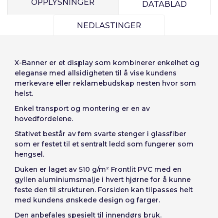
OPPLYSNINGER
Enheter
Stykkpris
DATABLAD
Sverige
Denmark
Husk passord:
Ja
Nei
Fra
1
-€ 1.00
NEDLASTINGER
Slovenija
Finnish
Tilgang
Slovenčina (Slovak)
X-Banner
er et display som kombinerer enkelhet og
Norway
eleganse med allsidigheten til å vise kundens
Gjenopprett passord
merkevare eller reklamebudskap nesten hvor som
Opprett konto
helst.
Enkel transport og montering er en av
hovedfordelene.
Stativet består av fem svarte stenger i glassfiber
som er festet til et sentralt ledd som fungerer som
hengsel.
Duken er laget av 510 g/m² Frontlit PVC
med en
gyllen aluminiumsmalje i hvert hjørne for å kunne
feste den til strukturen. Forsiden kan tilpasses helt
med kundens ønskede design og farger.
Den anbefales spesielt til innendørs bruk.