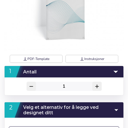
vertical_align_bottom
PDF-Template
vertical_align_bottom
Instruksjoner
Antall
remove
add
Velg et alternativ for å legge ved
designet ditt