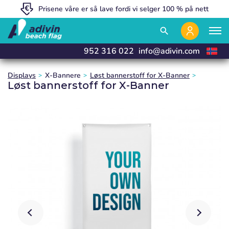
Prisene våre er så lave fordi vi selger 100 % på nett
Eksklusivt salg til profesjonelle partnere
Vi produserer og leverer innen 24 timer
close
close
close
search
952 316 022
info@adivin.com
Displays
X-Bannere
Løst bannerstoff for X-Banner
Løst bannerstoff for X-Banner