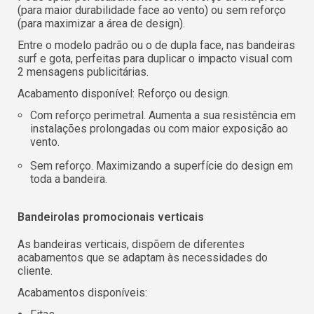
Utilizador (VAT):
(para maior durabilidade face ao vento) ou sem reforço
(para maximizar a área de design).
Entre o modelo padrão ou o de dupla face, nas bandeiras
surf e gota, perfeitas para duplicar o impacto visual com
Español
English
Palavra-passe:
Espere, por favor
2 mensagens publicitárias.
Português
Français
Acabamento disponível: Reforço ou design.
Deutsch
Italiano
Com reforço perimetral. Aumenta a sua resistência em
Recordar palavra-passe:
Sim
Não
instalações prolongadas ou com maior exposição ao
Sverige
Denmark
vento.
Slovenija
Finnish
Sem reforço. Maximizando a superfície do design em
Aceder
toda a bandeira.
Slovenčina (Slovak)
Recuperar Palavra-passe
Norway
Bandeirolas promocionais verticais
Criar conta
As bandeiras verticais, dispõem de diferentes
acabamentos que se adaptam às necessidades do
cliente.
Acabamentos disponíveis: