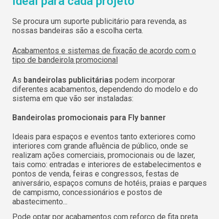
ideal para cada projeto
Se procura um suporte publicitário para revenda, as
nossas bandeiras são a escolha certa.
Acabamentos e sistemas de fixação de acordo com o
tipo de bandeirola promocional
As
bandeirolas publicitárias
podem incorporar
diferentes acabamentos, dependendo do modelo e do
sistema em que vão ser instaladas:
Bandeirolas promocionais para Fly banner
Ideais para espaços e eventos tanto exteriores como
interiores com grande afluência de público, onde se
realizam ações comerciais, promocionais ou de lazer,
tais como: entradas e interiores de estabelecimentos e
pontos de venda, feiras e congressos, festas de
aniversário, espaços comuns de hotéis, praias e parques
Seleccione a sua
Iniciar sessão
de campismo, concessionários e postos de
abastecimento...
língua
Pode optar por acabamentos com reforço de fita preta