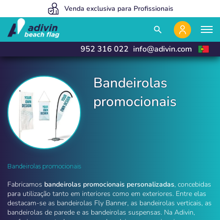
Somos tão baratos porque vendemos 100% on line
Venda exclusiva para Profissionais
Fabricamos e entregamos em 24h
close
close
search
952 316 022
info@adivin.com
Bandeirolas
promocionais
Bandeirolas promocionais
Bandeirolas promocionais
Fabricamos
bandeirolas promocionais personalizadas
, concebidas
para utilização tanto em interiores como em exteriores. Entre elas
destacam-se as bandeirolas Fly Banner, as bandeirolas verticais, as
bandeirolas de parede e as bandeirolas suspensas. Na Adivin,