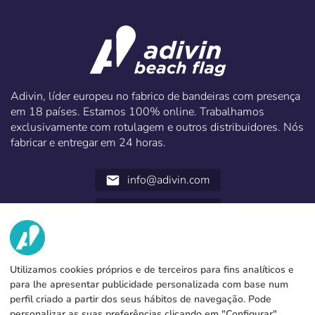
Adivin, líder europeu no fabrico de bandeiras com presença
em 18 países. Estamos 100% online. Trabalhamos
exclusivamente com rotulagem e outros distribuidores. Nós
fabricar e entregar em 24 horas.
info@adivin.com
email
952 31 60 22
call
NÓS
Utilizamos cookies próprios e de terceiros para fins analíticos e
SERVICIOS
Fábrica
para lhe apresentar publicidade personalizada com base num
perfil criado a partir dos seus hábitos de navegação. Pode
Contacto
INFORMAÇÃO LEGAL
Métodos de pagamento
personalizar as suas preferências clicando em "Configurar",