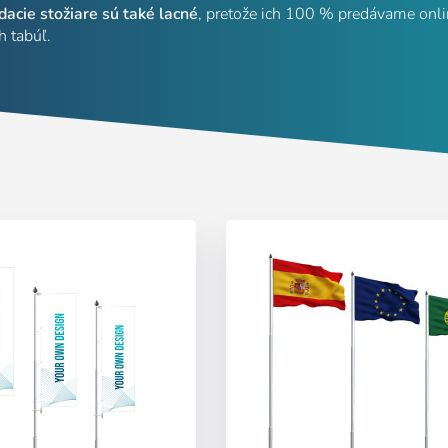
acie stožiare sú také lacné
, pretože ich 100 % predávame onl
 tabúľ.
Prihláste sa
):