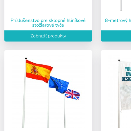
Heslo:
Príslušenstvo pre sklopné hliníkové
8-metrový 
stožiarové tyče
Espa
Zobraziť produkty
Ital
Zapamätať si he
Obnoviť heslo