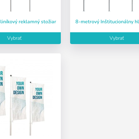
Vyberte svoj jazyk
Espere, por favor
hliníkový reklamný stožiar
8-metrový Inštitucionálny hl
ñol
English
Português
Français
Vybrať
Vybrať
iano
Sverige
Denmark
Slovenija
slo:
Áno
Nie
Slovenčina (Slovak)
Norway
Prístup