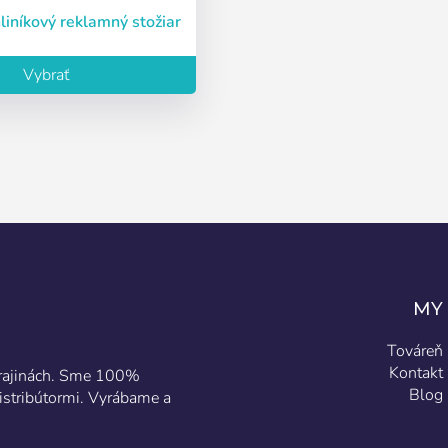
hliníkový reklamný stožiar
Vybrať
MY
Továreň
Kontakt
 krajinách. Sme 100%
Blog
istribútormi. Vyrábame a