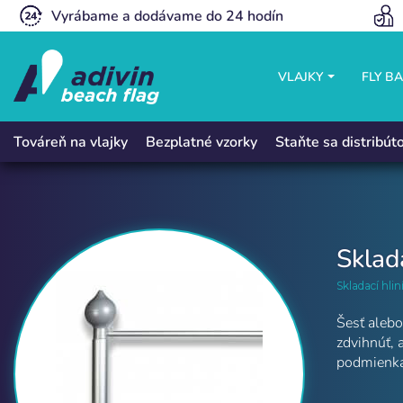
Vyrábame a dodávame do 24 hodín
VLAJKY
FLY B
Bezplatné vzorky
Staňte sa distribú
Továreň na vlajky
Sklada
Skladací hlin
Šesť alebo
zdvihnúť, 
podmienkam
Skladací hliníkový stožiar | Adivin Be