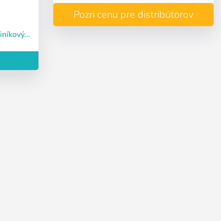
Pozri cenu pre distribútorov
iníkový...
Deutsch
Finnish
Vytvoriť účet