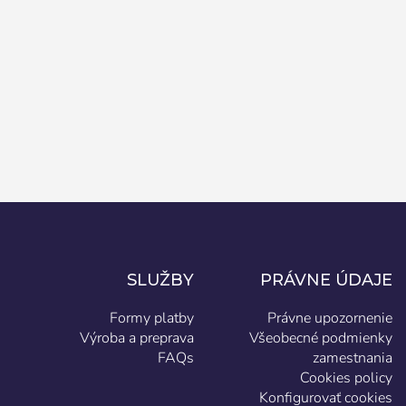
SLUŽBY
PRÁVNE ÚDAJE
Formy platby
Právne upozornenie
Výroba a preprava
Všeobecné podmienky
FAQs
zamestnania
Cookies policy
Konfigurovať cookies