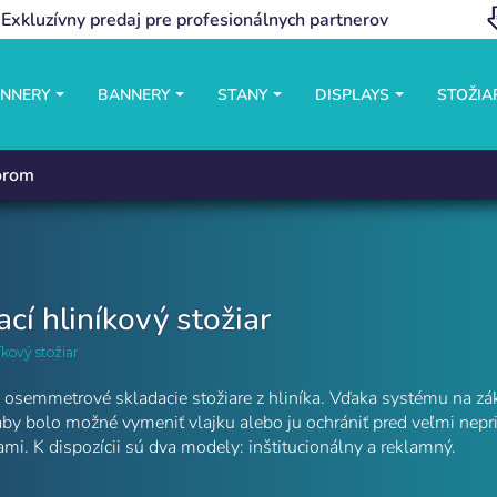
Exkluzívny predaj pre profesionálnych partnerov
ANNERY
BANNERY
STANY
DISPLAYS
STOŽIA
torom
cí hliníkový stožiar
íkový stožiar
 osemmetrové skladacie stožiare z hliníka. Vďaka systému na zák
aby bolo možné vymeniť vlajku alebo ju ochrániť pred veľmi nep
i. K dispozícii sú dva modely: inštitucionálny a reklamný.
ach Flag