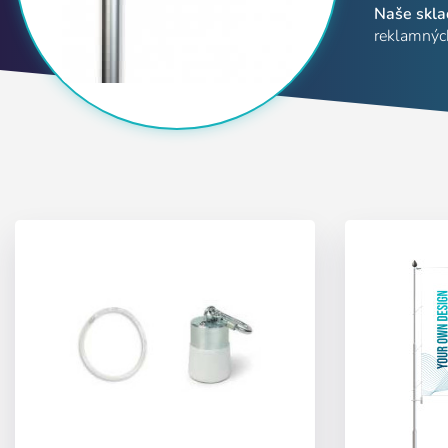
Naše sklad
reklamných
Používateľ (VAT