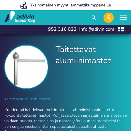
Hintamme ovat niin alhaiset, koska myymme 100% verkossa
Yksinomainen myynti ammattikumppaneille
Valmistamme ja toimitamme 24 tunnissa
close
close
search
952 316 022
info@adivin.com
Taitettavat
alumiinimastot
Taitettavat alumiinimastot | Adivin Beach Flag
Taitettavat alumiinimastot
Kuuden tai kahdeksan metrin pituiset alumiinista valmistetut
kokoontaitettavat mastot. Pohjassa olevan järjestelmän ansiosta se
voidaan purkaa, taittaa alas ja nostaa ylös lipun vaihtamiseksi tai
sen suojaamiseksi erittäin epäsuotuisilta sääolosuhteilta.