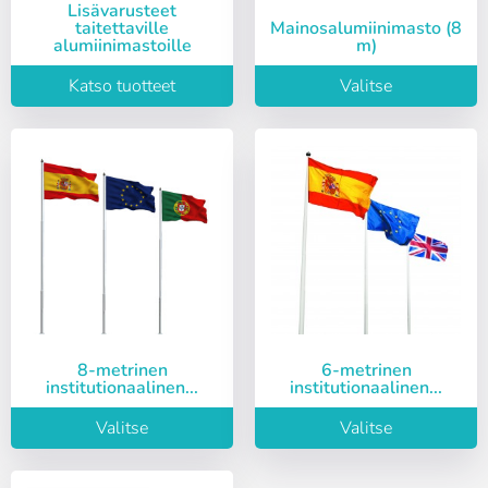
Lisävarusteet
taitettaville
Mainosalumiinimasto (8
alumiinimastoille
m)
Katso tuotteet
Valitse
Kirjaudu sisään
Valitse kieli
Käyttäjä (VAT):
8-metrinen
6-metrinen
Español
English
institutionaalinen...
institutionaalinen...
Salasana:
Espere, por favor
Português
Français
Valitse
Valitse
Deutsch
Italiano