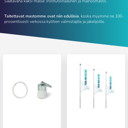
Saatavana kaksi mallia: institutionaalinen ja mainosmasto.
Taitettavat mastomme ovat niin edullisia
, koska myymme ne 100-
prosenttisesti verkossa kylttien valmistajille ja jakelijoille.