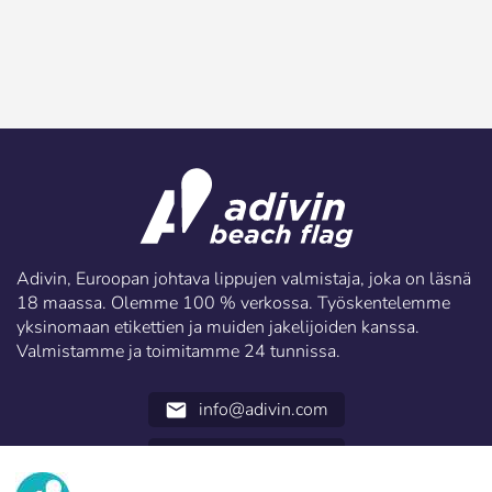
Adivin, Euroopan johtava lippujen valmistaja, joka on läsnä
18 maassa. Olemme 100 % verkossa. Työskentelemme
yksinomaan etikettien ja muiden jakelijoiden kanssa.
Valmistamme ja toimitamme 24 tunnissa.
info@adivin.com
email
952 31 60 22
call