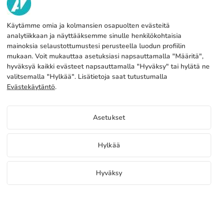
TIETOA MEISTÄ
Käytämme omia ja kolmansien osapuolten evästeitä
PALVELUT
Tehdas
analytiikkaan ja näyttääksemme sinulle henkilökohtaisia
mainoksia selaustottumustesi perusteella luodun profiilin
Ota yhteyttä
OIKEUDELLISET TIEDOT
Maksutavat
mukaan. Voit mukauttaa asetuksiasi napsauttamalla "Määritä",
hyväksyä kaikki evästeet napsauttamalla "Hyväksy" tai hylätä ne
Oikeudellinen huomautus
Blog
Tuotanto ja toimitus
Yleiset ehdot
valitsemalla "Hylkää". Lisätietoja saat tutustumalla
Evästeet politiikka
Evästekäytäntö
.
FAQs
Määritä evästeet
Tietosuojakäytäntö
Hinnat Taitettavat alumiinimastot
Asetukset
Jos haluatte tietää seuraavien tuotteiden hinnat Taitettavat
alumiinimastot pääsy jakelijaportaaliin
FI
Hylkää
Näytä hinta jakelijoille
Copyright 2026 © ÁDIVIN BEACH FLAG SA
Hyväksy
C/ Generación 46-48 P.I. La Huertecilla 29196 Málaga Espanja | S.A CIF
place
A93349777
Ilmaisia näytteitä
Aloita myynti
+34 952 316 022
info@adivin.com
Tehdas