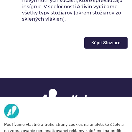
nevyhnutných súčastí, ktoré sprevádzajú
insígnie. V spoločnosti Ádivin vyrábame
všetky typy stožiarov (okrem stožiarov zo
sklených vlákien).
Kúpiť Stožiare
Ádivin, európsky líder vo výrobe vlajok s prítomnosťou v 18
Používame vlastné a tretie strany cookies na analytické účely a
krajinách. Sme 100% online. Pracujeme výhradne s
na zobrazovanie personalizovanej reklamy založenej na profile
podpisovými doskami a inými distribútormi. Vyrábame a