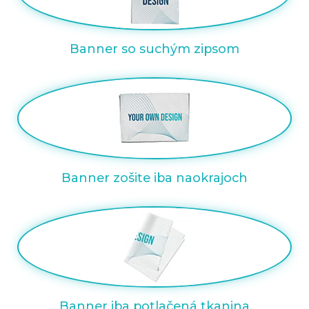
Banner so suchým zipsom
Banner zošite iba naokrajoch
Prihláste sa
Vyberte svoj jazyk
Banner iba potlačená tkanina