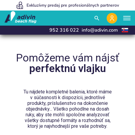
Naše ceny sú tak nízke, pretože predávame 100% online
Exkluzívny predaj pre profesionálnych partnerov
Vyrábame a dodávame do 24 hodín
close
close
search
952 316 022
info@adivin.com
Pomôžeme vám nájsť
perfektnú vlajku
Tu nájdete kompletné balenia, ktoré máme
v súčasnosti k dispozícii, jednotlivé
produkty, príslušenstvo na dokončenie
objednávky... Všetko pohodlne na dosah
ruky, aby ste mohli spoločne analyzovať
všetky dostupné formáty a rozhodnúť sa,
ktorý je najvhodnejší pre vaše potreby.