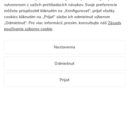
vytvorenom z vašich prehliadacích návykov. Svoje preferencie
dodávame do 24 hodín.
môžete prispôsobiť kliknutím na „Konfigurovať“, prijať všetky
cookies kliknutím na „Prijať“ alebo ich odmietnuť výberom
info@adivin.com
email
„Odmietnuť“. Pre viac informácií, prosím, konzultujte náš
Zásady
používania súborov cookie
.
952 31 60 22
call
Nastavenia
MY
SLUŽBY
Továreň
Odmietnuť
Kontakt
PRÁVNE ÚDAJE
Formy platby
Prijať
Právne upozornenie
Blog
Výroba a preprava
Bezplatné vzorky
Staňte sa distribútorom
+34 952 316 022
info@adi
ň na vlajky
Všeobecné podmienky zamestnania
Cookies policy
FAQs
Konfigurovať cookies
Zásady ochrany súkromia
SK