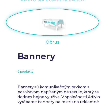
Používateľ (VAT):
Español
English
Heslo:
Espere, por favor
Português
Français
Deutsch
Italiano
Obrus
Sverige
Denmark
Zapamätať si heslo:
Áno
Nie
Bannery
Slovenija
Finnish
Prístup
Slovenčina (Slovak)
Norway
6 produkty
Obnoviť heslo
Vytvoriť účet
Bannery
sú komunikačným prvkom s
posolstvom napísaným na textile, ktorý sa
dodnes hojne využíva. V spoločnosti Ádivin
vyrábame bannery na mieru na reklamné