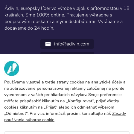
Ádivin, európsky líder vo výrobe vlajok s prítomnosťou v 18
krajinách. Sme 100% online. Pracujeme výhradne s
podpisovými doskami a inými distribútormi. Vyrábame a
dodávame do 24 hodín.
info@adivin.com
email
952 31 60 22
call
MY
Používame vlastné a tretie strany cookies na analytické účely a
SLUŽBY
Továreň
na zobrazovanie personalizovanej reklamy založenej na profile
vytvorenom z vašich prehliadacích návykov. Svoje preferencie
Kontakt
PRÁVNE ÚDAJE
Formy platby
môžete prispôsobiť kliknutím na „Konfigurovať“, prijať všetky
cookies kliknutím na „Prijať“ alebo ich odmietnuť výberom
Právne upozornenie
Blog
Výroba a preprava
Všeobecné podmienky zamestnania
„Odmietnuť“. Pre viac informácií, prosím, konzultujte náš
Zásady
Cookies policy
používania súborov cookie
.
FAQs
Konfigurovať cookies
Zásady ochrany súkromia