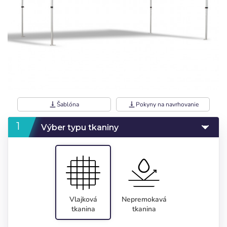
vertical_align_bottom
Šablóna
vertical_align_bottom
Pokyny na navrhovanie
Výber typu tkaniny
Vlajková
Nepremokavá
tkanina
tkanina