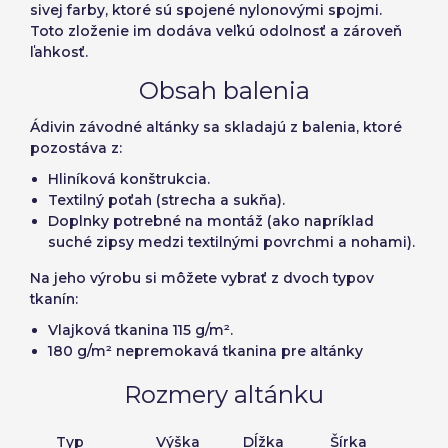
sivej farby, ktoré sú spojené nylonovými spojmi.
Toto zloženie im dodáva veľkú odolnosť a zároveň
ľahkosť.
Obsah balenia
Ádivin
závodné altánky
sa skladajú z balenia, ktoré
pozostáva z:
Hliníková konštrukcia.
Textilný poťah (strecha a sukňa).
Doplnky potrebné na montáž (ako napríklad
suché zipsy medzi textilnými povrchmi a nohami).
Na jeho výrobu si môžete vybrať z dvoch typov
tkanín:
Vlajková tkanina 115 g/m².
180 g/m² nepremokavá tkanina pre altánky
Rozmery altánku
Typ
Výška
Dĺžka
Šírka