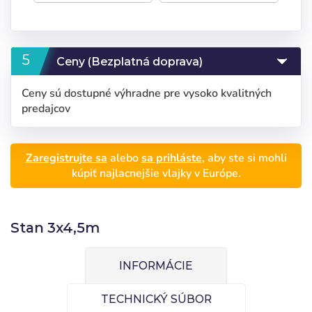
Ceny (Bezplatná doprava)
Ceny sú dostupné výhradne pre vysoko kvalitných
predajcov
Zaregistrujte sa
alebo
sa prihláste
, aby ste si mohli
kúpiť najlacnejšie vlajky v Európe.
Stan 3x4,5m
Prihláste sa
Vyberte svoj jazyk
INFORMÁCIE
Používateľ (VAT):
Seleccionar número
TECHNICKÝ SÚBOR