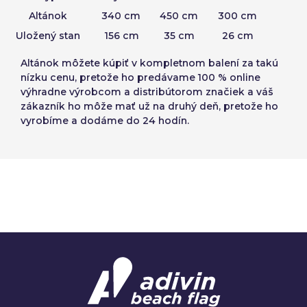
Altánok
340 cm
450 cm
300 cm
Uložený stan
156 cm
35 cm
26 cm
Altánok
môžete kúpiť v kompletnom balení
za takú
nízku cenu, pretože ho predávame 100 % online
výhradne výrobcom a distribútorom značiek a váš
zákazník ho môže mať už na druhý deň, pretože ho
vyrobíme a dodáme do 24 hodín.