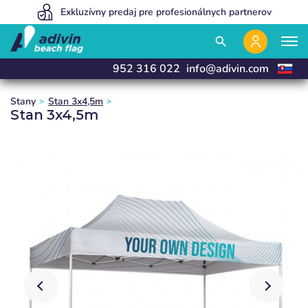
Naše ceny sú tak nízke, pretože predávame 100% online
Exkluzívny predaj pre profesionálnych partnerov
Vyrábame a dodávame do 24 hodín
close
close
close
close
search
952 316 022
info@adivin.com
Stany
Stan 3x4,5m
Stan 3x4,5m