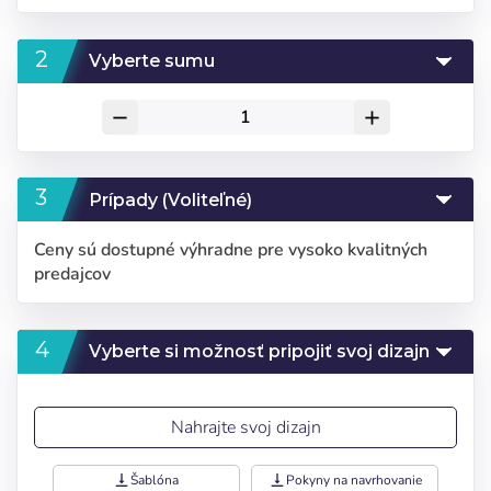
Vyberte sumu
remove
add
Prípady (Voliteľné)
Ceny sú dostupné výhradne pre vysoko kvalitných
predajcov
Vyberte si možnosť pripojiť svoj dizajn
Nahrajte svoj dizajn
vertical_align_bottom
Šablóna
vertical_align_bottom
Pokyny na navrhovanie