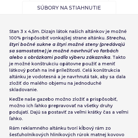
Español
English
de elementos a
Precios por unidad
SÚBORY NA STIAHNUTIE
Añadiendo producto al carrito
Heslo:
Espere, por favor
Português
Français
Espera, por favor
diseñar
Deutsch
Italiano
Jednotky
Jednotková cena
Stan 3 x 4,5m
. Dizajn látok našich altánkov je možné
Sverige
Denmark
Zapamätať si heslo:
Áno
Nie
Od
1
-1,00 €
100% prispôsobiť vonkajšej strane altánku.
Strechu,
štyri bočné sukne a štyri možné steny (predávajú
Slovenija
Finnish
sa samostatne) je možné navrhnúť vo farbách
Prístup
alebo s obrázkami podľa výberu zákazníka
. Takto
Slovenčina (Slovak)
je možné konštrukciu opätovne použiť a meniť
Zrušiť
Pokračovať
Norway
látkový poťah na iné príležitosti. Celá konštrukcia
Obnoviť heslo
altánku je vodotesná a je navrhnutá tak, aby sa dala
zložiť do malého objemu na jednoduché
Vytvoriť účet
skladovanie.
Keďže naše
gazebo
možno zložiť a prispôsobiť,
možno ich ľahko prepravovať na všetky druhy
podujatí. Dajú sa postaviť za veľmi krátky čas a veľmi
ľahko.
Rám reklamného altánku tvorí kĺbový rám zo
šesťuholníkových hliníkových rúrok matnej kovovo