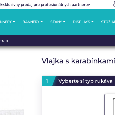
Exkluzívny predaj pre profesionálnych partnerov
ANNERY
BANNERY
STANY
DISPLAYS
STOŽIA
torom
Vlajka s karabínkam
Vyberte si typ rukáva