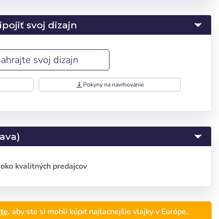
pojiť svoj dizajn
ahrajte svoj dizajn
vertical_align_bottom
Pokyny na navrhovanie
ava)
oko kvalitných predajcov
ste
, aby ste si mohli kúpiť najlacnejšie vlajky v Európe.
Deutsch