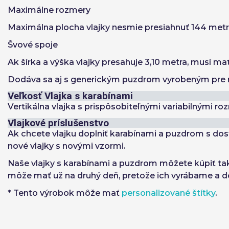
Maximálne rozmery
Maximálna plocha vlajky nesmie presiahnuť 144 metr
Švové spoje
Ak šírka a výška vlajky presahuje 3,10 metra, musí ma
Dodáva sa aj s
generickým puzdrom
vyrobeným pre 
Veľkosť Vlajka s karabínami
Vertikálna vlajka s prispôsobiteľnými variabilnými r
Vlajkové príslušenstvo
Ak chcete vlajku doplniť karabínami a puzdrom s dos
nové vlajky s novými vzormi.
Naše vlajky s karabínami a puzdrom môžete kúpiť
ta
môže mať už na druhý deň, pretože ich vyrábame a 
* Tento výrobok môže mať
personalizované štítky
.