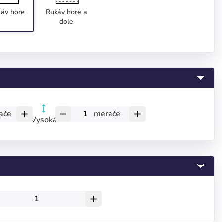
áv hore
Rukáv hore a
dole
ače
merače
add
remove
add
Vysoká
add