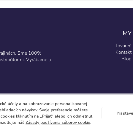
MY
Továreň
Kontakt
 krajinách. Sme 100%
Blog
istribútormi. Vyrábame a
ické účely a na zobrazovanie personalizovanej
rehliadacích návykov. Svoje preferencie môžete
Nastave
y cookies kliknutím na „Prijať“ alebo ich odmietnuť
onzultujte náš
Zásady používania súborov cookie
.
C/ Gen
place