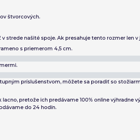
ov štvorcových.
ť v strede našité spoje. Ak presahuje tento rozmer len
rameno s priemerom 4,5 cm.
ozmermi.
tupným príslušenstvom, môžete sa poradiť so stožiarmi 
k lacno, pretože ich predávame 100% online výhradne v
dodávame do 24 hodín.