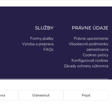
SLUŽBY
PRÁVNE ÚDAJE
Formy platby
Právne upozornenie
Výroba a preprava
Všeobecné podmienky
FAQs
zamestnania
Cookies policy
Konfigurovať cookies
Zásady ochrany súkromia
SK
nia
Odmietnuť
Prijať
eración 46-48 P.I. La Huertecilla 29196 Málaga Španielsko | S.A CIF A93349777