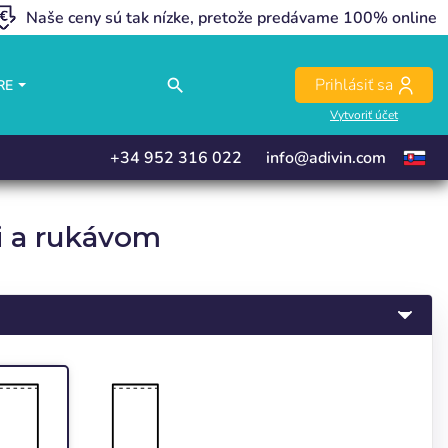
Naše ceny sú tak nízke, pretože predávame 100% online
close
close
close
Prihlásiť sa
search
RE
Vytvoriť účet
+34 952 316 022
info@adivin.com
i a rukávom