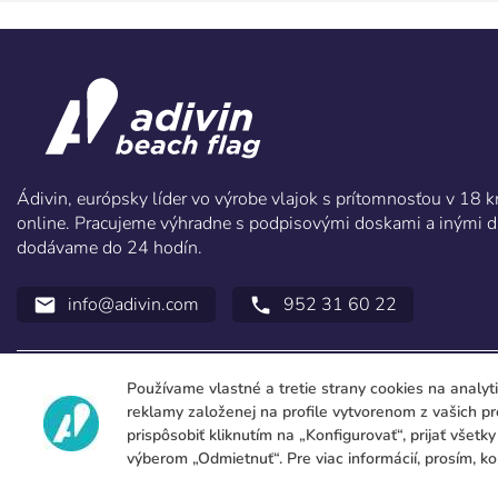
Ádivin, európsky líder vo výrobe vlajok s prítomnosťou v 18
online. Pracujeme výhradne s podpisovými doskami a inými d
dodávame do 24 hodín.
info@adivin.com
952 31 60 22
email
call
Používame vlastné a tretie strany cookies na analyt
reklamy založenej na profile vytvorenom z vašich p
prispôsobiť kliknutím na „Konfigurovať“, prijať všetk
výberom „Odmietnuť“. Pre viac informácií, prosím, k
Copyright 2026 © ÁDIVIN BEACH FLAG SA