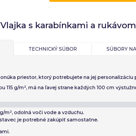
notky
Jednotková cena
iano
Sverige
Denmark
Slovenija
d
1
-1,00 €
slo:
Áno
Nie
Slovenčina (Slovak)
Norway
Vlajka s karabínkami a rukávom
Prístup
TECHNICKÝ SÚBOR
SÚBORY NA
núka priestor, ktorý potrebujete na jej personalizáciu
u 115 g/m², má na ľavej strane každých 100 cm výstužnú
 g/m², odolná voči vode a vzduchu.
dstavec je potrebné zakúpiť samostatne.
nkami.