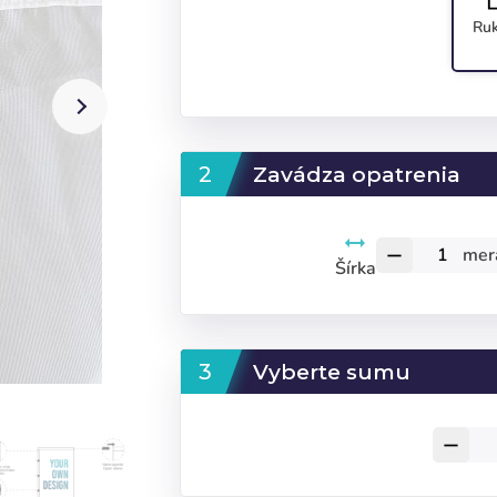
Ruk
Zavádza opatrenia
mer
remove
Šírka
Vyberte sumu
remove