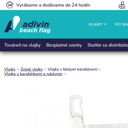
Vyrábame a dodávame do 24 hodín
VLAJKY
FLY B
Bezplatné vzorky
Staňte sa distribú
Továreň na vlajky
Vlajky
Zvislé vlajky
Vlajky s bielymi karabínami
Vlajka s karabínkami a rukávom