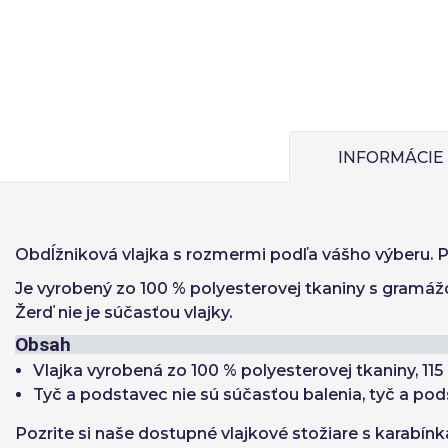
Jed
Ital
O
Zapamätať si he
INFORMÁCIE
Obnoviť heslo
Obdĺžniková vlajka
s rozmermi podľa vášho výberu. Po
Je vyrobený zo 100 % polyesterovej tkaniny s gramážo
Žerď nie je súčasťou vlajky.
Obsah
Vlajka vyrobená zo 100 % polyesterovej tkaniny, 115
Tyč a podstavec nie sú súčasťou balenia, tyč a po
Pozrite si naše dostupné vlajkové stožiare s karabí