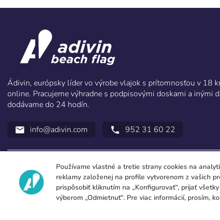
Ádivin, európsky líder vo výrobe vlajok s prítomnosťou v 18
online. Pracujeme výhradne s podpisovými doskami a inými d
dodávame do 24 hodín.
info@adivin.com
952 31 60 22
email
call
Používame vlastné a tretie strany cookies na analyt
reklamy založenej na profile vytvorenom z vašich p
prispôsobiť kliknutím na „Konfigurovať“, prijať všetk
výberom „Odmietnuť“. Pre viac informácií, prosím, k
Copyright 2026 © ÁDIVIN BEACH FLAG SA