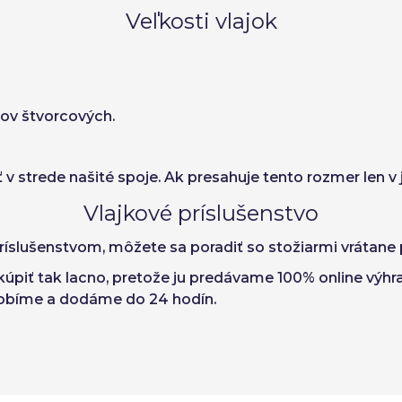
Veľkosti vlajok
ov štvorcových.
ť v strede našité spoje. Ak presahuje tento rozmer len
Vlajkové príslušenstvo
ríslušenstvom, môžete sa poradiť so stožiarmi vrátane 
kúpiť tak lacno, pretože ju predávame 100% online výh
yrobíme a dodáme do 24 hodín.