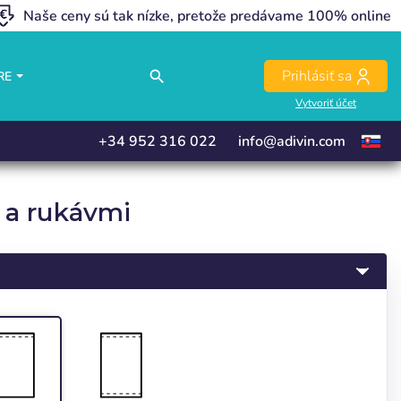
Naše ceny sú tak nízke, pretože predávame 100% online
close
close
close
close
Prihlásiť sa
search
RE
Vytvoriť účet
+34 952 316 022
info@adivin.com
 a rukávmi