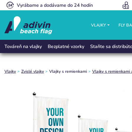
Vyrábame a dodávame do 24 hodín
VLAJKY
FLY B
Bezplatné vzorky
Staňte sa distribú
Továreň na vlajky
Vlajky
Zvislé vlajky
Vlajky s remienkami
Vlajky s remienkami