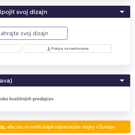
pojiť svoj dizajn
ahrajte svoj dizajn
vertical_align_bottom
Pokyny na navrhovanie
ava)
oko kvalitných predajcov
iseñar
ste
, aby ste si mohli kúpiť najlacnejšie vlajky v Európe.
Deutsch