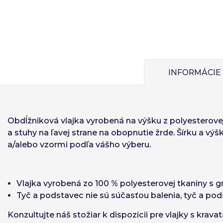
Jed
Ital
O
Zapamätať si he
INFORMÁCIE
Obnoviť heslo
Obdĺžniková vlajka
vyrobená na výšku z polyesterovej 
a stuhy na ľavej strane na obopnutie žrde. Šírku a vý
a/alebo vzormi podľa vášho výberu.
Vlajka vyrobená zo 100 % polyesterovej tkaniny s 
Tyč a podstavec nie sú súčasťou balenia, tyč a po
Konzultujte náš stožiar k dispozícii pre vlajky s krav