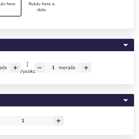
áv hore
Rukáv hore a
dole
ače
merače
add
remove
add
Vysoká
add