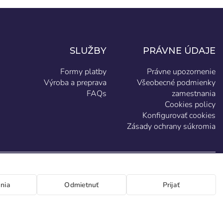
SLUŽBY
PRÁVNE ÚDAJE
Formy platby
Právne upozornenie
Výroba a preprava
Všeobecné podmienky
FAQs
zamestnania
Cookies policy
Konfigurovať cookies
Zásady ochrany súkromia
SK
nia
Odmietnuť
Prijať
eración 46-48 P.I. La Huertecilla 29196 Málaga Španielsko | S.A CIF A93349777