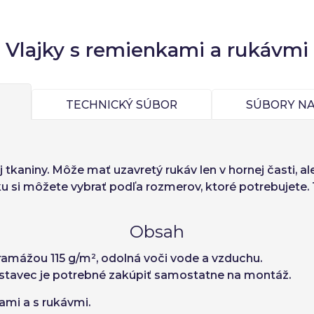
notky
Jednotková cena
iano
Sverige
Denmark
Slovenija
d
1
-1,00 €
slo:
Áno
Nie
Slovenčina (Slovak)
Norway
Vlajky s remienkami a rukávmi
Zrušiť
Prístup
TECHNICKÝ SÚBOR
SÚBORY NA
tkaniny. Môže mať uzavretý rukáv len v hornej časti, ale
šku si môžete vybrať podľa rozmerov, ktoré potrebujete.
Obsah
gramážou 115 g/m², odolná voči vode a vzduchu.
dstavec je potrebné zakúpiť samostatne na montáž.
atami a s rukávmi.