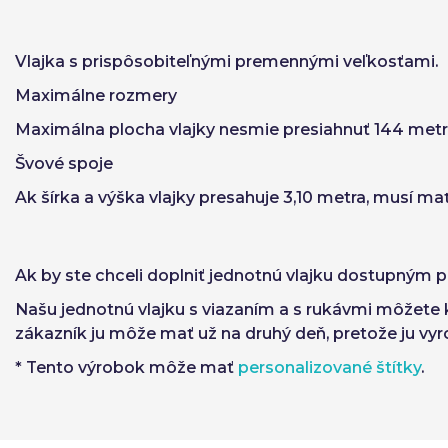
Vlajka s
prispôsobiteľnými premennými veľkosťami.
Maximálne rozmery
Maximálna plocha vlajky nesmie presiahnuť 144 metr
Švové spoje
Ak šírka a výška vlajky presahuje 3,10 metra, musí ma
Ak by ste chceli doplniť jednotnú vlajku dostupným p
Našu jednotnú vlajku s viazaním a s rukávmi môžete 
zákazník ju môže mať už na druhý deň, pretože ju v
* Tento výrobok môže mať
personalizované štítky
.