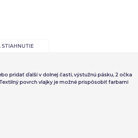
Finnish
Pokračovať
 STIAHNUTIE
Vytvoriť účet
bo pridať ďalší v dolnej časti, výstužnú pásku, 2 očka
 Textilný povrch vlajky je možné prispôsobiť farbami