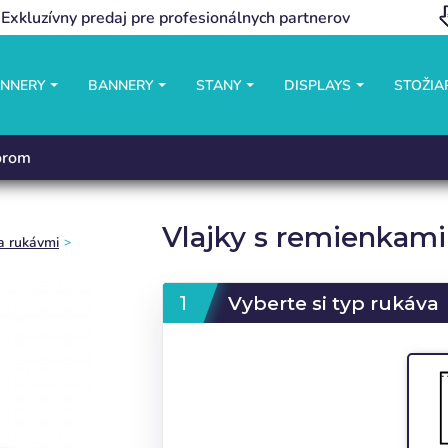
Exkluzívny predaj pre profesionálnych partnerov
ANNERY
BANNERY
STANY
DISPLAYS
STOŽIA
torom
Vlajky s remienkami
 a rukávmi
Vyberte si typ rukáva