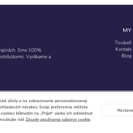
MY
Továreň
Kontakt
 krajinách. Sme 100%
Blog
istribútormi. Vyrábame a
ické účely a na zobrazovanie personalizovanej
rehliadacích návykov. Svoje preferencie môžete
Nastave
y cookies kliknutím na „Prijať“ alebo ich odmietnuť
onzultujte náš
Zásady používania súborov cookie
.
C/ Gen
place