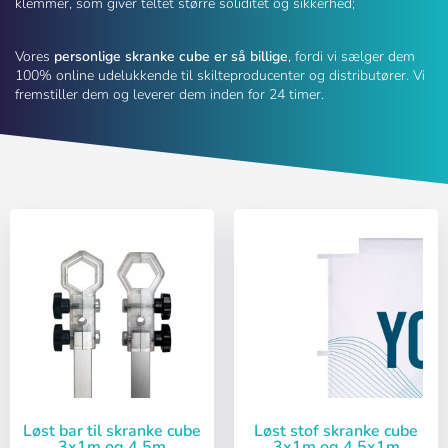
klemmer, som giver teltet større soliditet og sikkerhed;
Vores
personlige skranke cube er så billige
, fordi vi sælger dem
100% online udelukkende til skilteproducenter og distributører. Vi
fremstiller dem og leverer dem inden for 24 timer.
Løst bar til skranke cube
Løst stof skranke cube
3x1m og 4,5m
3x1m og 4,5x1m