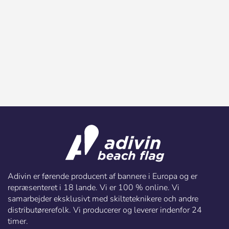
Adivin er førende producent af bannere i Europa og er
repræsenteret i 18 lande. Vi er 100 % online. Vi
samarbejder eksklusivt med skilteteknikere och andre
distributørerefolk. Vi producerer og leverer indenfor 24
timer.