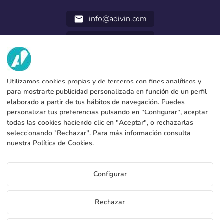
info@adivin.com
email
952 31 60 22
call
VI HAR?
Utilizamos cookies propias y de terceros con fines analíticos y
TJENESTER
Fabrik
para mostrarte publicidad personalizada en función de un perfil
elaborado a partir de tus hábitos de navegación. Puedes
Kontakt
JURIDISKE DATA
Betalingsformer
personalizar tus preferencias pulsando en "Configurar", aceptar
todas las cookies haciendo clic en "Aceptar", o rechazarlas
Juridisk meddelelse
Blog
Produktion og forsendelse
Generelle vilkår og betingelser
seleccionando "Rechazar". Para más información consulta
Cookies policy
nuestra
Política de Cookies
.
FAQs
Konfigurer cookies
Fortrolighedspolitik
Priser Skranke cube 3x1m og 4,5x1m
Configurar
Hvis du vil vide priser på Skranke cube 3x1m og 4,5x1m få
adgang til forhandlerportalen
DK
Rechazar
Se pris for distributører