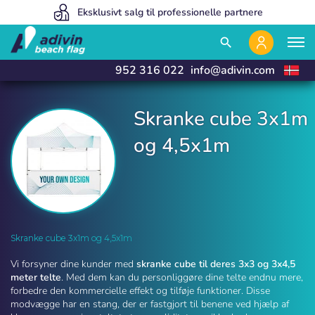
Vores priser er så lave, fordi vi sælger 100% online
Eksklusivt salg til professionelle partnere
Vi fremstiller og leverer i 24 timer
close
close
search
952 316 022
info@adivin.com
Skranke cube 3x1m
og 4,5x1m
Skranke cube til telte | Adivin Beach Flag
Skranke cube 3x1m og 4,5x1m
Vi forsyner dine kunder med
skranke cube til deres 3x3 og 3x4,5
meter telte
. Med dem kan du personliggøre dine telte endnu mere,
forbedre den kommercielle effekt og tilføje funktioner. Disse
modvægge har en stang, der er fastgjort til benene ved hjælp af