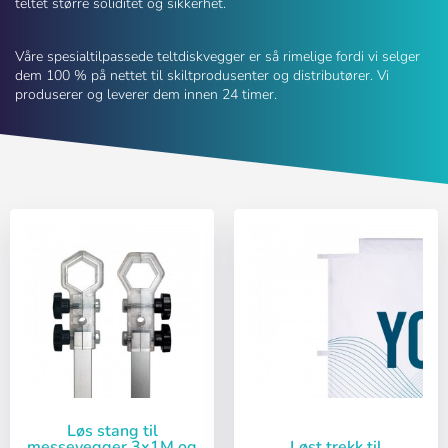
teltet større soliditet og sikkerhet.
Våre spesialtilpassede teltdiskvegger er så rimelige fordi vi selger
dem 100 % på nettet til skiltprodusenter og distributører. Vi
produserer og leverer dem innen 24 timer.
Løs stang til
messevegger 3x1M og
Løst trekk til