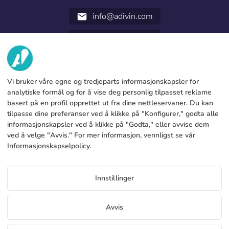
info@adivin.com
email
952 31 60 22
call
OM OSS
Vi bruker våre egne og tredjeparts informasjonskapsler for
TJENESTER
Fabrikk
analytiske formål og for å vise deg personlig tilpasset reklame
basert på en profil opprettet ut fra dine nettleservaner. Du kan
Kontakt oss
JURIDISK INFORMASJON
Betalingsmetoder
tilpasse dine preferanser ved å klikke på "Konfigurer," godta alle
informasjonskapsler ved å klikke på "Godta," eller avvise dem
Juridisk merknad
Blog
Produksjon og levering
Generelle vilkår og betingelser
ved å velge "Avvis." For mer informasjon, vennligst se vår
Retningslinjer for informasjonskapsler
Informasjonskapselpolicy
.
FAQs
Konfigurer cookies
Personvernregler
Priser Messevegger 3x1m og 4,5x1m
Innstillinger
Hvis du vil vite priser på Messevegger 3x1m og 4,5x1m Få
tilgang til distributørportalen
NO
Avvis
Vis pris for distributører