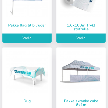
Pakke flag til bilruder
1,6x100m Trykt
stofrulle
Vælg
Vælg
Log ind
Vælg dit sprog
Bruger (VAT):
Dug
Pakke skranke cube
6x1m
Español
English