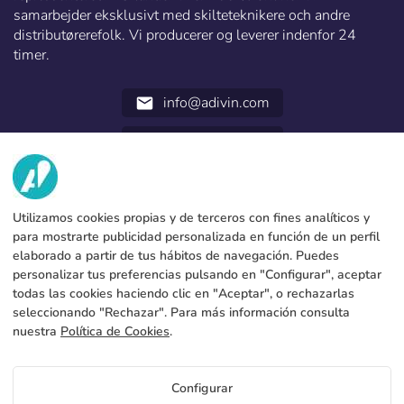
samarbejder eksklusivt med skilteteknikere och andre
distributørerefolk. Vi producerer og leverer indenfor 24
timer.
info@adivin.com
email
952 31 60 22
call
VI HAR?
Utilizamos cookies propias y de terceros con fines analíticos y
TJENESTER
Fabrik
para mostrarte publicidad personalizada en función de un perfil
elaborado a partir de tus hábitos de navegación. Puedes
Kontakt
JURIDISKE DATA
Betalingsformer
personalizar tus preferencias pulsando en "Configurar", aceptar
todas las cookies haciendo clic en "Aceptar", o rechazarlas
Juridisk meddelelse
Blog
Produktion og forsendelse
Generelle vilkår og betingelser
seleccionando "Rechazar". Para más información consulta
Cookies policy
nuestra
Política de Cookies
.
FAQs
Konfigurer cookies
Fortrolighedspolitik
Priser Banderas H, V, y Pancartas Schencker
Configurar