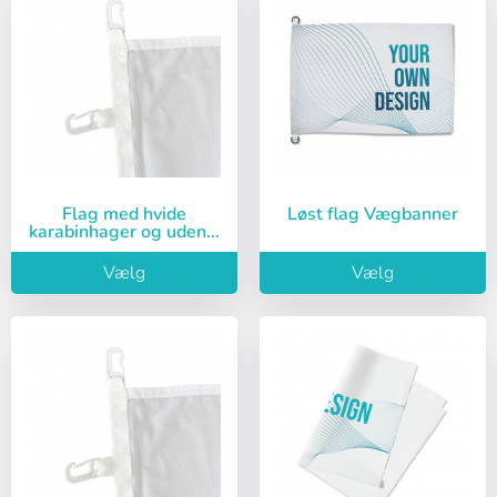
Flag med hvide
Løst flag Vægbanner
karabinhager og uden...
Vælg
Vælg