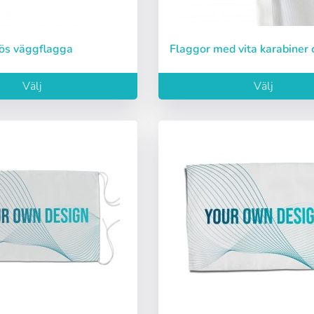
Lös väggflagga
Flaggor med vita karabiner 
Välj
Välj