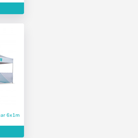
Deutsch
Finnish
ggar 6x1m
Skapa konto