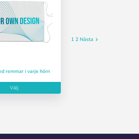
1
2
Nästa

med remmar i varje hörn
Välj