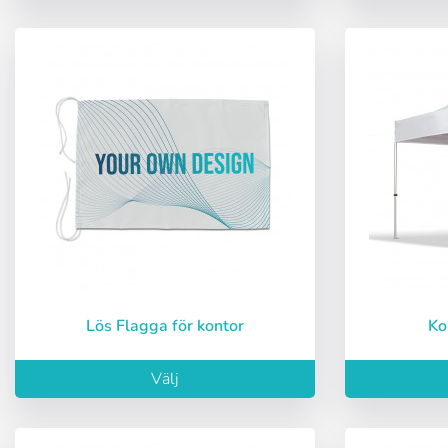
Lös Flagga för kontor
K
Välj