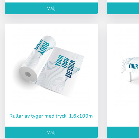
Välj
Användare (VAT
Lösenord:
Espa
Ital
Kom ihåg lösen
Rullar av tyger med tryck, 1,6x100m
Återställ lösen
Välj