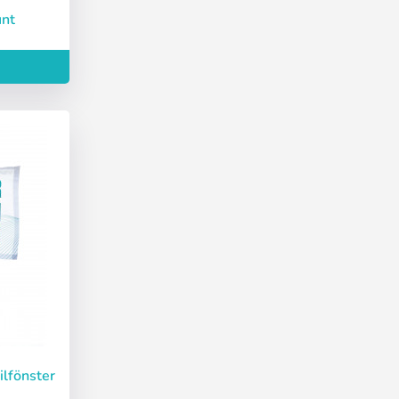
unt
ilfönster