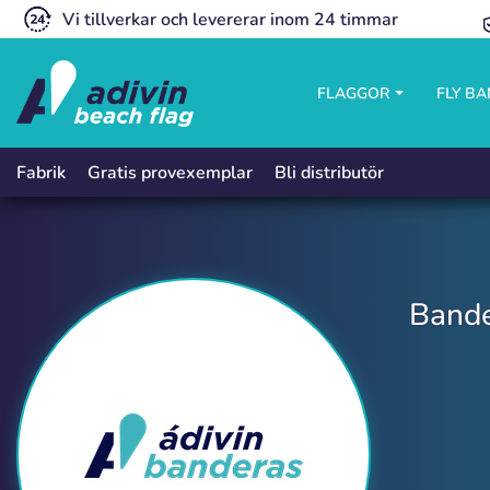
Vi tillverkar och levererar inom 24 timmar
FLAGGOR
FLY B
Gratis provexemplar
Bli distributör
Fabrik
Bande
Banderas H, V, y Pancartas