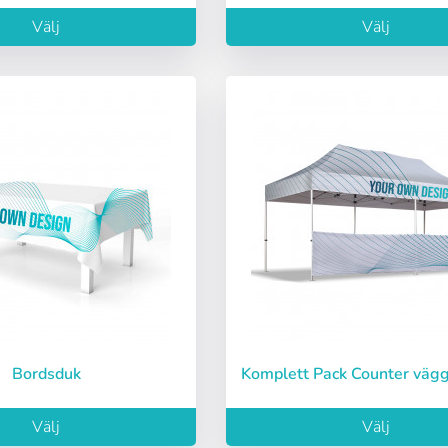
Logga in
Välj
Välj
):
Välj språk
Espere, por favor
ñol
English
Português
Français
iano
Sverige
Denmark
Slovenija
ord:
Ja
Nej
Slovenčina (Slovak)
Norway
Tillgång
Bordsduk
Komplett Pack Counter vä
ord
Välj
Välj