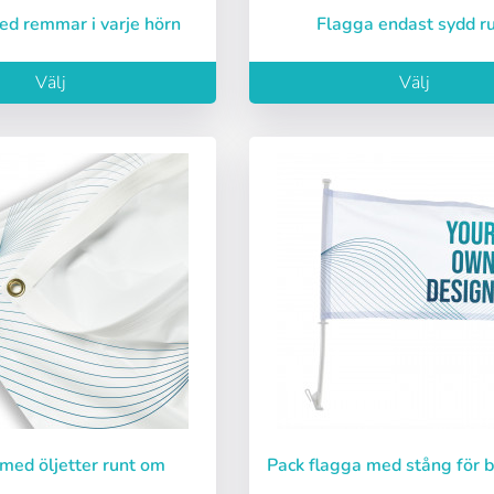
ed remmar i varje hörn
Flagga endast sydd r
Välj
Välj
 med öljetter runt om
Pack flagga med stång för b