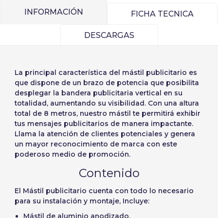
Inicia sesión
INFORMACIÓN
Selecciona tu idioma
FICHA TECNICA
DESCARGAS
Usuario (CIF/NIF):
Español
English
Precios por unidad
Añadiendo producto al carrito
La principal característica del
mástil publicitario
es
Contraseña:
Espere, por favor
Português
Français
Espera, por favor
que dispone de un brazo de potencia que posibilita
desplegar la bandera publicitaria vertical en su
Deutsch
Italiano
totalidad, aumentando su visibilidad. Con una altura
Unidades
Precio unitario
total de 8 metros, nuestro mástil te permitirá exhibir
Sverige
Denmark
Recordar contraseña:
Sí
No
Desde
1
-1,00 €
tus mensajes publicitarios de manera impactante.
Slovenija
Finnish
Llama la atención de clientes potenciales y genera
un mayor reconocimiento de marca con este
Acceder
Slovenčina (Slovak)
poderoso medio de promoción.
Norway
Contenido
Recuperar contraseña
El Mástil publicitario cuenta con todo lo necesario
Crear cuenta
para su instalación y montaje, Incluye:
Mástil de aluminio anodizado.