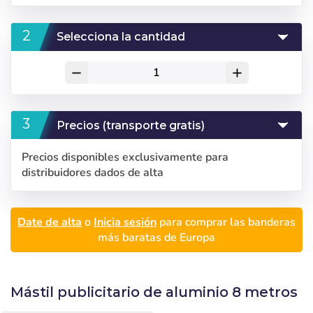
Selecciona la cantidad
remove
add
Precios (transporte gratis)
Precios disponibles exclusivamente para
distribuidores dados de alta
Date de alta
o
Inicia sesión
para comprar las banderas
más baratas de Europa
Mástil publicitario de aluminio 8 metros