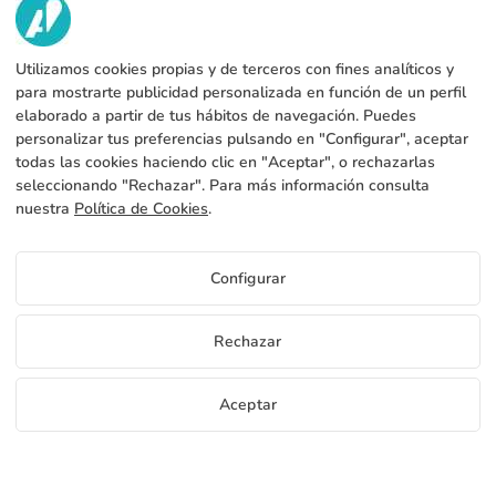
NOSOTROS
Utilizamos cookies propias y de terceros con fines analíticos y
SERVICIOS
Fábrica
para mostrarte publicidad personalizada en función de un perfil
elaborado a partir de tus hábitos de navegación. Puedes
Contacto
DATOS LEGALES
Formas de pago
personalizar tus preferencias pulsando en "Configurar", aceptar
todas las cookies haciendo clic en "Aceptar", o rechazarlas
Aviso legal
Blog
Produccion y envio
Condiciones generales de contratación
seleccionando "Rechazar". Para más información consulta
Politica de cookies
nuestra
Política de Cookies
.
FAQs
Configurar cookies
Política de privacidad
Configurar
ES
Rechazar
Copyright 2026 © ÁDIVIN BEACH FLAG SA
Aceptar
C/ Generación 46-48 P.I. La Huertecilla 29196 Málaga España | S.A CIF
place
A93349777
Muestras gratis
Empieza a vender
952 316 022
info@adivin.com
Fábrica