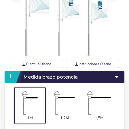
vertical_align_bottom
Plantilla Diseño
vertical_align_bottom
Instrucciones Diseño
Medida brazo potencia
1M
1,2M
1,5M