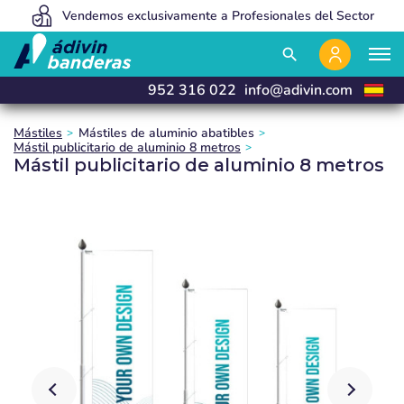
Vendemos exclusivamente a Profesionales del Sector
Somos tan baratos porque vendemos 100% online
Fabricamos y entregamos en 24 horas
close
close
close
search
952 316 022
info@adivin.com
Mástiles
Mástiles de aluminio abatibles
Mástil publicitario de aluminio 8 metros
Mástil publicitario de aluminio 8 metros