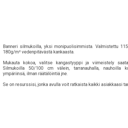
Banneri silmukoilla, yksi monipuolisimmista. Valmistettu 11
180g/m² vedenpitävästä kankaasta.
Mukauta kokoa, valitse kangastyyppi ja viimeistely saatav
Silmukoilla 50/100 cm välein, tarranauhalla, nauhoilla k
ympäriinsä, ilman räätälöintiä jne.
Se on resurssisi, jonka avulla voit ratkaista kaikki asiakkaasi ta