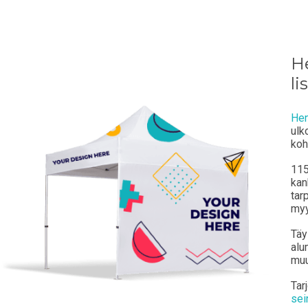
Kirjaudu sisään
He
li
Valitse kieli
Hen
ulk
koh
Espere, por favor
115
ñol
English
Português
Français
kan
tar
iano
Sverige
Denmark
Slovenija
myy
a:
Kyllä
Ei
Slovenčina (Slovak)
Norway
Tä
alu
Pääsy
muu
Tar
sei
na