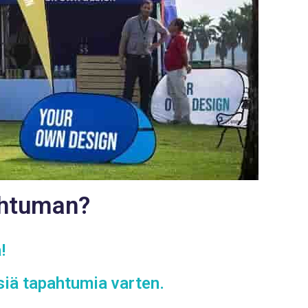
ahtuman?
!
siä tapahtumia varten.