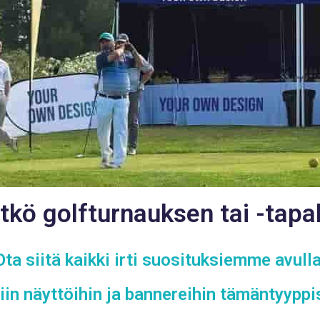
ätkö golfturnauksen tai -tap
Ota siitä kaikki irti suosituksiemme avulla
in näyttöihin ja bannereihin tämäntyyppi