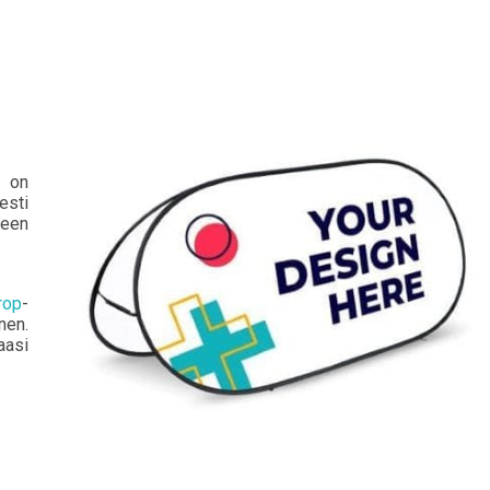
ä on
esti
seen
rop
-
nen.
aasi