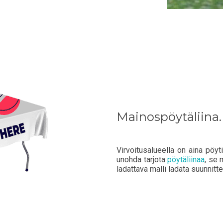
Mainospöytäliina.
Virvoitusalueella on aina pöytiä
unohda tarjota
pöytäliinaa
, se 
ladattava malli ladata suunnitte