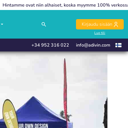
Hintamme ovat niin alhaiset, koska myymme 100% verkoss
close
close
Kirjaudu sisään
search
T
Luo tili
+34 952 316 022
info@adivin.com