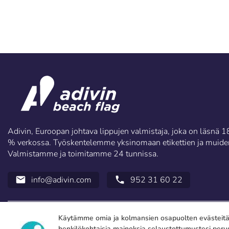
Adivin, Euroopan johtava lippujen valmistaja, joka on läsn
% verkossa. Työskentelemme yksinomaan etikettien ja muiden
Valmistamme ja toimitamme 24 tunnissa.
info@adivin.com
952 31 60 22
email
call
Käytämme omia ja kolmansien osapuolten evästeitä 
henkilökohtaisia mainoksia selaustottumustesi perus