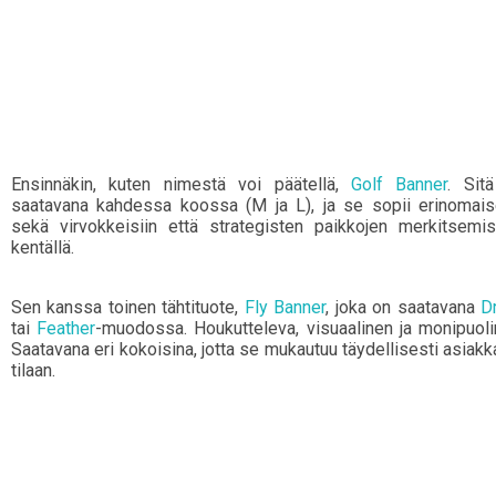
Ensinnäkin, kuten nimestä voi päätellä,
Golf Banner
. Sit
saatavana kahdessa koossa (M ja L), ja se sopii erinomais
sekä virvokkeisiin että strategisten paikkojen merkitsemi
kentällä.
Sen kanssa toinen tähtituote,
Fly Banner
, joka on saatavana
D
tai
Feather
-muodossa. Houkutteleva, visuaalinen ja monipuoli
Saatavana eri kokoisina, jotta se mukautuu täydellisesti asiakk
tilaan.