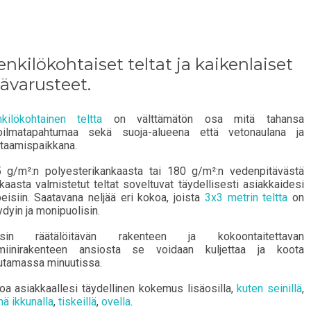
nkilökohtaiset teltat ja kaikenlaiset
sävarusteet.
kilökohtainen teltta
on välttämätön osa mitä tahansa
oilmatapahtumaa sekä suoja-alueena että vetonaulana ja
taamispaikkana.
 g/m²:n polyesterikankaasta tai 180 g/m²:n vedenpitävästä
Deutsch
kaasta valmistetut teltat soveltuvat täydellisesti asiakkaidesi
peisiin. Saatavana neljää eri kokoa, joista
3x3 metrin teltta
on
Finnish
dyin ja monipuolisin.
ysin räätälöitävän rakenteen ja kokoontaitettavan
miinirakenteen ansiosta se voidaan kuljettaa ja koota
tamassa minuutissa.
joa asiakkaallesi täydellinen kokemus lisäosilla,
kuten seinillä
,
nä ikkunalla
,
tiskeillä
,
ovella
.
Luo tili