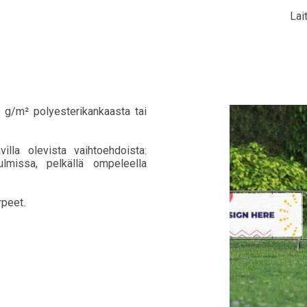
Lai
5 g/m² polyesterikankaasta tai
illa olevista vaihtoehdoista:
ulmissa, pelkällä ompeleella
rpeet.