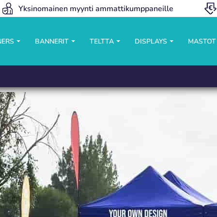
Yksinomainen myynti ammattikumppaneille
NERS
BANNERIT
TELTTA
DISPLAYS
MASTO