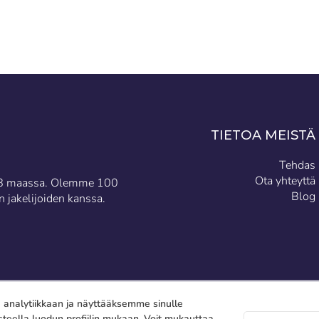
TIETOA MEISTÄ
Tehdas
Ota yhteyttä
ä 18 maassa. Olemme 100
Blog
 jakelijoiden kanssa.
analytiikkaan ja näyttääksemme sinulle
teella luodun profiilin mukaan. Voit mukauttaa