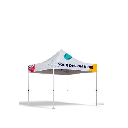
Käyttäjä (VAT):
Salasana:
Espa
Ital
Muista salasan
Palauta salasa