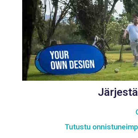
Järjest
Tutustu onnistuneimpi