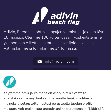
Adivin, Euroopan johtava lippujen valmistaja, joka on läsnä
18 maassa. Olemme 100 % verkossa. Työskentelemme
yksinomaan etikettien ja muiden jakelijoiden kanssa.
Valmistamme ja toimitamme 24 tunnissa.
info@adivin.com
email
952 31 60 22
call
TIETOA MEISTÄ
Käytämme omia ja kolmansien osapuolten evästeitä
PALVELUT
Tehdas
analytiikkaan ja näyttääksemme sinulle henkilökohtaisia
mainoksia selaustottumustesi perusteella luodun profiilin
Ota yhteyttä
OIKEUDELLISET TIEDOT
Maksutavat
mukaan. Voit mukauttaa asetuksiasi napsauttamalla "Määritä",