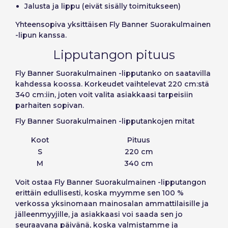
Pääsy
Jalusta ja lippu (eivät sisälly toimitukseen)
Slovenčina (Slovak)
Yhteensopiva yksittäisen Fly Banner Suorakulmainen
Norway
-lipun kanssa.
Palauta salasana
Lipputangon pituus
Luo tili
Fly Banner Suorakulmainen -lipputanko on saatavilla
kahdessa koossa. Korkeudet vaihtelevat 220 cm:stä
340 cm:iin, joten voit valita asiakkaasi tarpeisiin
parhaiten sopivan.
Fly Banner Suorakulmainen -lipputankojen mitat
Koot
Pituus
S
220 cm
M
340 cm
Voit
ostaa Fly Banner Suorakulmainen -lipputangon
erittäin edullisesti, koska myymme sen 100 %
verkossa yksinomaan mainosalan ammattilaisille ja
jälleenmyyjille, ja asiakkaasi voi saada sen jo
seuraavana päivänä, koska valmistamme ja