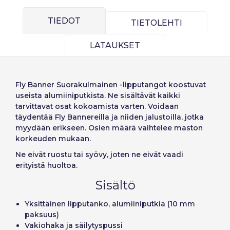
TIEDOT
TIETOLEHTI
LATAUKSET
Kirjaudu sisään
Fly Banner Suorakulmainen -lipputangot
koostuvat
Valitse kieli
useista alumiiniputkista. Ne sisältävät kaikki
tarvittavat osat kokoamista varten. Voidaan
täydentää Fly Bannereilla ja niiden jalustoilla, jotka
Käyttäjä (VAT):
myydään erikseen. Osien määrä vaihtelee maston
korkeuden mukaan.
Español
English
Precios por unidad
Ne eivät ruostu tai syövy, joten ne eivät vaadi
Añadiendo producto al carrito
Salasana:
Espere, por favor
Português
Français
erityistä huoltoa.
Espera, por favor
Sisältö
Deutsch
Italiano
Yksiköt
Yksikköhinta
Sverige
Denmark
Muista salasana:
Kyllä
Ei
Yksittäinen lipputanko, alumiiniputkia (10 mm
Alkaen
1
−1,00 €
paksuus)
Slovenija
Finnish
Vakiohaka ja säilytyspussi