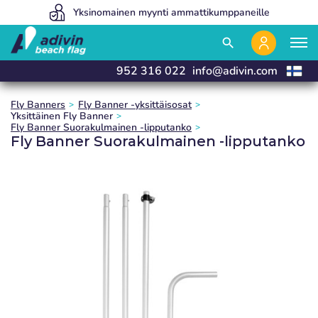
Hintamme ovat niin alhaiset, koska myymme 100% verkossa
Yksinomainen myynti ammattikumppaneille
Valmistamme ja toimitamme 24 tunnissa
close
close
close
search
952 316 022
info@adivin.com
Fly Banners
Fly Banner -yksittäisosat
Yksittäinen Fly Banner
Fly Banner Suorakulmainen -lipputanko
Fly Banner Suorakulmainen -lipputanko