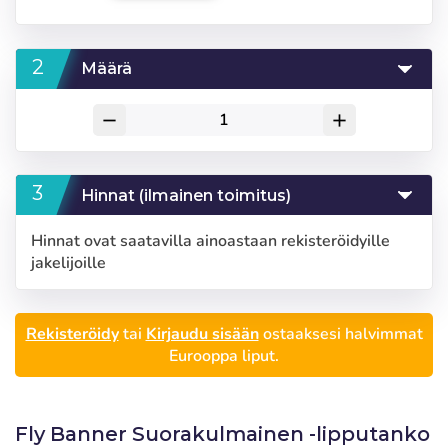
Määrä
remove
add
Hinnat (ilmainen toimitus)
Hinnat ovat saatavilla ainoastaan rekisteröidyille
jakelijoille
Rekisteröidy
tai
Kirjaudu sisään
ostaaksesi halvimmat
Eurooppa liput.
Fly Banner Suorakulmainen -lipputanko