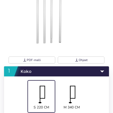
vertical_align_bottom
PDF-malli
vertical_align_bottom
Ohjeet
Koko
S 220 CM
M 340 CM