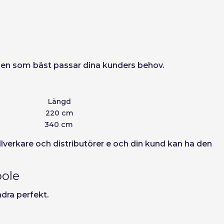
Skapa konto
ja den som bäst passar dina kunders behov.
Längd
220 cm
340 cm
tillverkare och distributörer e och din kund kan ha den
pole
ndra perfekt.