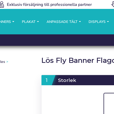
Exklusiv försäljning till professionella partner
ANNERS
PLAKAT
ANPASSADE TÄLT
DISPLAYS
Lös Fly Banner Flag
oles
Storlek