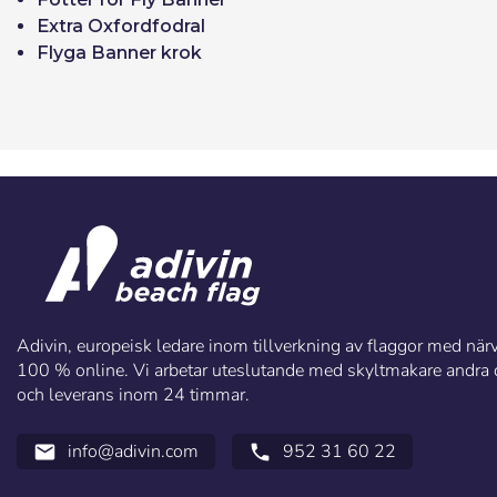
Extra Oxfordfodral
Flyga Banner krok
Adivin, europeisk ledare inom tillverkning av flaggor med närva
100 % online. Vi arbetar uteslutande med skyltmakare andra di
och leverans inom 24 timmar.
info@adivin.com
952 31 60 22
email
call