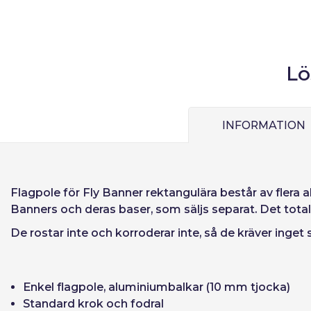
Lö
Användare (VAT
INFORMATION
Lösenord:
Flagpole för Fly Banner rektangulära består av flera
Espa
Banners och deras baser, som säljs separat. Det total
Ital
De rostar inte och korroderar inte, så de kräver inget s
Kom ihåg lösen
Enkel flagpole, aluminiumbalkar (10 mm tjocka)
Standard krok och fodral