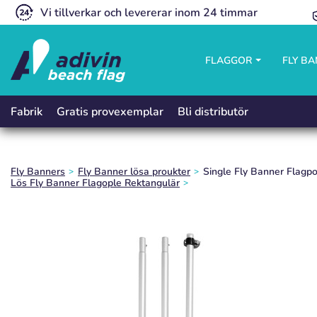
Vi tillverkar och levererar inom 24 timmar
FLAGGOR
FLY B
Gratis provexemplar
Bli distributör
Fabrik
Fly Banners
Fly Banner lösa proukter
Single Fly Banner Flagp
Lös Fly Banner Flagople Rektangulär