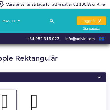
Våra priser är så låga för att vi säljer till 100 % on-line
close
close
close
Logga in
search
MASTER
Skapa konto
+34 952 316 022
info@adivin.com
ople Rektangulär