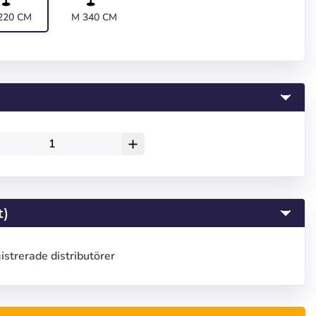
220 CM
M 340 CM
add
t)
gistrerade distributörer