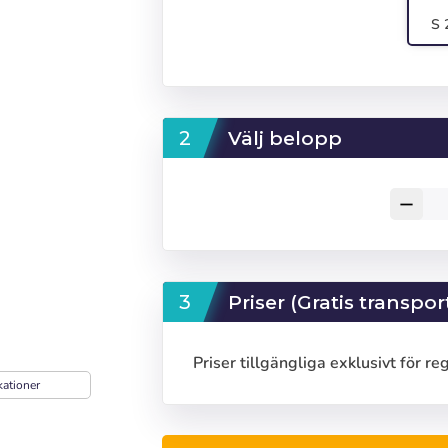
S 
Välj belopp
remove
Priser (Gratis transpor
Priser tillgängliga exklusivt för re
kationer