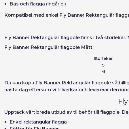
Bas och flagga (ingår ej)
Återställ lösen
Kompatibel med enkel Fly Banner Rektangulär flagg
Fly Banner Rektangulär flagpole finns i två storlekar
Fly Banner Rektangulär flagpole Mått
Storlekar
S
M
Du kan
köpa Fly Banner Rektangulär flagpole
så billi
nästa dag eftersom vi tillverkar och levererar den in
Fly
Upptäck vårt breda utbud av tillbehör till flagpole. 
Enkel rektangulär flagga
Fötter för Fly Banner