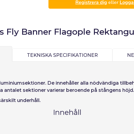
Registrera dig
eller
Logga 
s Fly Banner Flagople Rektangu
Logga in
):
Välj språk
TEKNISKA SPECIFIKATIONER
N
Precios por unidad
Añadiendo producto al carrito
Espere, por favor
Espera, por favor
 aluminiumsektioner. De innehåller alla nödvändiga till
ñol
English
Português
Français
Enheter
Enhets pris
a antalet sektioner varierar beroende på stångens höjd.
iano
Sverige
Denmark
Slovenija
Från
1
−1,00 €
ärskilt underhåll.
ord:
Ja
Nej
Slovenčina (Slovak)
Norway
Innehåll
Tillgång