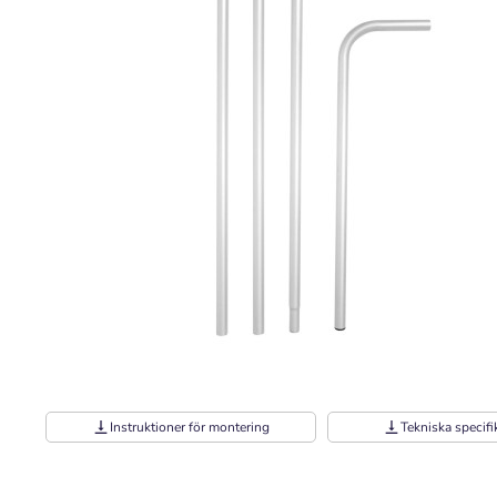
vertical_align_bottom
Instruktioner för montering
vertical_align_bottom
Tekniska specifi