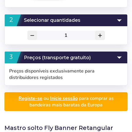
Selecionar quantidades
remove
add
Preços (transporte gratuito)
Preços disponíveis exclusivamente para
distribuidores registados
Registe-se
ou
Inicie sessão
para comprar as
bandeiras mais baratas da Europa
Mastro solto Fly Banner Retangular