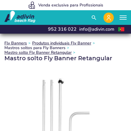
Somos tão baratos porque vendemos 100% on line
Venda exclusiva para Profissionais
Fabricamos e entregamos em 24h
close
close
close
search
952 316 022
info@adivin.com
Fly Banners
Produtos individuais Fly Banner
Mastros soltos para Fly Banners
Mastro solto Fly Banner Retangular
Mastro solto Fly Banner Retangular