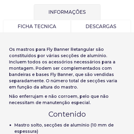
INFORMAÇÕES
FICHA TECNICA
DESCARGAS
Os
mastros para Fly Banner Retangular
são
Seleccione a sua
Iniciar sessão
constituídos por várias secções de alumínio.
Incluem todos os acessórios necessários para a
língua
montagem. Podem ser complementados com
Utilizador (VAT):
bandeiras e bases Fly Banner, que são vendidas
separadamente. O número total de secções varia
em função da altura do mastro.
Precios por unidad
Añadiendo producto al carrito
Español
English
Não enferrujam e não corroem, pelo que não
Palavra-passe:
Espere, por favor
Espera, por favor
necessitam de manutenção especial.
Português
Français
Contenido
Unidades
Preço unitário
Deutsch
Italiano
Recordar palavra-passe:
Sim
Não
De
1
-1,00 €
Mastro solto, secções de alumínio (10 mm de
Sverige
Denmark
espessura)