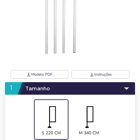
vertical_align_bottom
Modelo PDF
vertical_align_bottom
Instruções
Tamanho
S 220 CM
M 340 CM