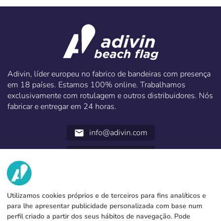
Adivin, líder europeu no fabrico de bandeiras com presença
em 18 países. Estamos 100% online. Trabalhamos
exclusivamente com rotulagem e outros distribuidores. Nós
fabricar e entregar em 24 horas.
info@adivin.com
email
952 31 60 22
call
NÓS
Utilizamos cookies próprios e de terceiros para fins analíticos e
SERVICIOS
Fábrica
para lhe apresentar publicidade personalizada com base num
perfil criado a partir dos seus hábitos de navegação. Pode
Contacto
Métodos de pagamento