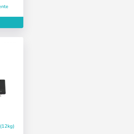
ente
 (12kg)