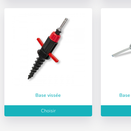
Récupérer le m
Base vissée
Base
Choisir