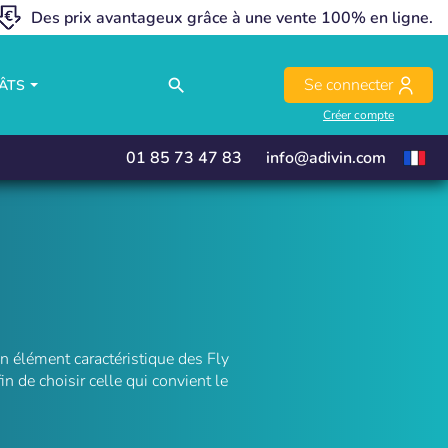
Des prix avantageux grâce à une vente 100% en ligne.
close
close
Se connecter
search
ÂTS
Créer compte
01 85 73 47 83
info@adivin.com
n élément caractéristique des Fly
 de choisir celle qui convient le