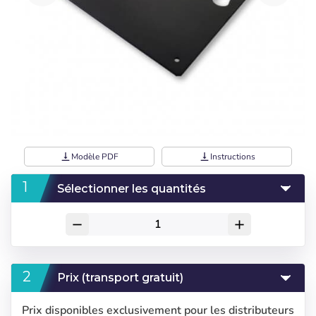
vertical_align_bottom
Modèle PDF
vertical_align_bottom
Instructions
Sélectionner les quantités
remove
add
Prix (transport gratuit)
Prix disponibles exclusivement pour les distributeurs