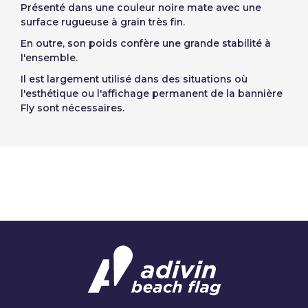
Présenté dans une couleur noire mate avec une
Récupérer le mot de passe
Norway
surface rugueuse à grain très fin.
Créer compte
En outre, son poids confère une grande stabilité à
l'ensemble.
Il est largement utilisé dans des situations où
l'esthétique ou l'affichage permanent de la bannière
Fly sont nécessaires.