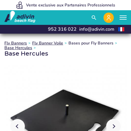
Des prix avantageux grâce à une vente 100% en ligne.
Vente exclusive aux Partenaires Professionnels
Nous fabriquons et livrons en 24 heures
close
close
close
search
952 316 022
info@adivin.com
Fly Banners
Fly Banner Voile
Bases pour Fly Banners
Base Hercules
Base Hercules