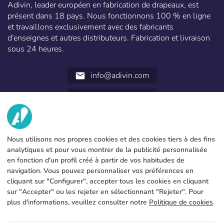
Adivin, leader européen en fabrication de drapeaux, est
présent dans 18 pays. Nous fonctionnons 100 % en ligne
et travaillons exclusivement avec des fabricants
d’enseignes et autres distributeurs. Fabrication et livraison
sous 24 heures.
info@adivin.com
email
952 31 60 22
call
NOUS
Nous utilisons nos propres cookies et des cookies tiers à des fins
SERVICES
Fabrique
analytiques et pour vous montrer de la publicité personnalisée
en fonction d'un profil créé à partir de vos habitudes de
Contact
INFORMATION LÉGALE
Modes de paiement
navigation. Vous pouvez personnaliser vos préférences en
cliquant sur "Configurer", accepter tous les cookies en cliquant
Avis légal
Blog
Production et livraison
Conditions générales
sur "Accepter" ou les rejeter en sélectionnant "Rejeter". Pour
Utilisation des cookies
plus d'informations, veuillez consulter notre
Politique de cookies
.
FAQs
Configurer les cookies
Politique de confidentialité