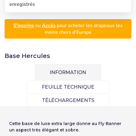
enregistrés
S'inscrire
ou
Accès
pour acheter les drapeaux les
moins chers d'Europe
Sélectionnez votre
S'inscrire
langue
Base Hercules
Utilisateur (VAT):
INFORMATION
Precios por unidad
Añadiendo producto al carrito
Español
English
Mot de passe:
Espere, por favor
Espera, por favor
FEUILLE TECHNIQUE
Português
Français
Unités
Prix unitaire
Deutsch
Italiano
TÉLÉCHARGEMENTS
Mémoriser le mot de passe:
Oui
Non
Du
1
-1,00 €
Sverige
Denmark
Slovenija
Finnish
Cette base de luxe extra large donne au Fly Banner
Accès
un aspect très élégant et sobre.
Slovenčina (Slovak)