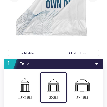
vertical_align_bottom
Modèle PDF
vertical_align_bottom
Instructions
Taille
1,5X1,5M
3X3M
3X4,5M