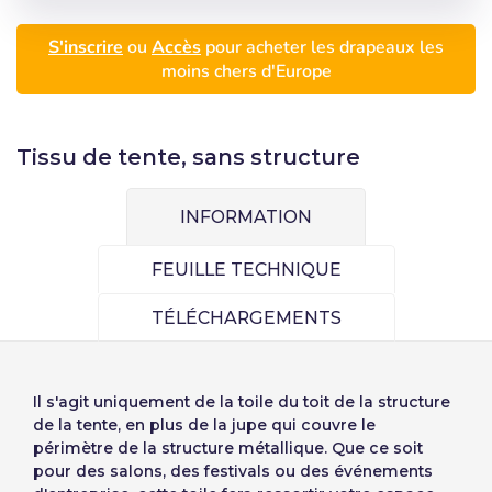
Utilisateur (VAT):
Seleccionar número
S'inscrire
ou
Accès
pour acheter les drapeaux les
moins chers d'Europe
de elementos a
Precios por unidad
Añadiendo producto al carrito
Español
English
Mot de passe:
Espere, por favor
Espera, por favor
diseñar
Português
Français
Tissu de tente, sans structure
Unités
Prix unitaire
Deutsch
Italiano
Mémoriser le mot de passe:
Oui
Non
Du
1
-1,00 €
Sverige
Denmark
INFORMATION
Slovenija
Finnish
Accès
FEUILLE TECHNIQUE
Slovenčina (Slovak)
Annuler
Continuer
TÉLÉCHARGEMENTS
Récupérer le mot de passe
Norway
Créer compte
Il s'agit uniquement de la toile du toit de la structure
de la tente, en plus de la jupe qui couvre le
périmètre de la structure métallique. Que ce soit
pour des salons, des festivals ou des événements