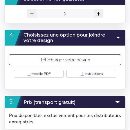
remove
add
Choisissez une option pour joindre
votre design
Téléchargez votre design
vertical_align_bottom
Modèle PDF
vertical_align_bottom
Instructions
Prix (transport gratuit)
Sélectionnez votre
S'inscrire
Prix disponibles exclusivement pour les distributeurs
enregistrés
langue