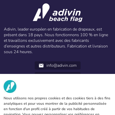
Adivin, leader européen en fabrication de drapeaux, est
présent dans 18 pays. Nous fonctionnons 100 % en ligne
et travaillons exclusivement avec des fabricants
d’enseignes et autres distributeurs. Fabrication et livraison
sous 24 heures.
info@adivin.com
email
952 31 60 22
call
NOUS
Nous utilisons nos propres cookies et des cookies tiers à des fins
SERVICES
Fabrique
analytiques et pour vous montrer de la publicité personnalisée
en fonction d'un profil créé à partir de vos habitudes de
Contact
INFORMATION LÉGALE
Modes de paiement
navigation. Vous pouvez personnaliser vos préférences en