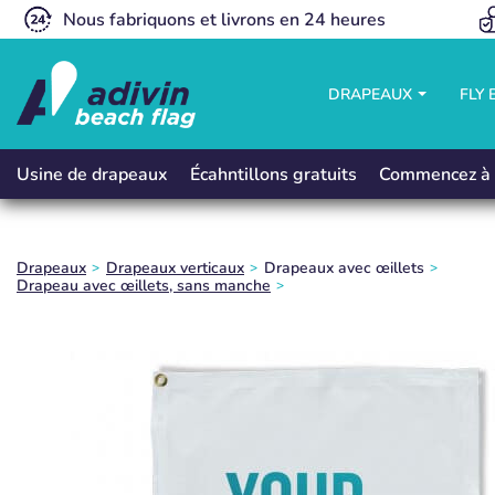
Nous fabriquons et livrons en 24 heures
DRAPEAUX
FLY
Écahntillons gratuits
Commencez à 
Usine de drapeaux
Drapeaux
Drapeaux verticaux
Drapeaux avec œillets
Drapeau avec œillets, sans manche