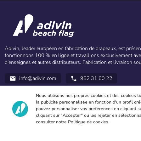
Adivin, leader européen en fabrication de drapeaux, est prés
fonctionnons 100 % en ligne et travaillons exclusivement ave
d’enseignes et autres distributeurs. Fabrication et livraison s
info@adivin.com
952 31 60 22
email
call
Nous utilisons nos propres cookies et des cookies ti
la publicité personnalisée en fonction d'un profil cr
pouvez personnaliser vos préférences en cliquant su
cliquant sur "Accepter" ou les rejeter en sélectionna
consulter notre
Politique de cookies
.
Copyright 2026 © ÁDIVIN BEACH FLAG SA