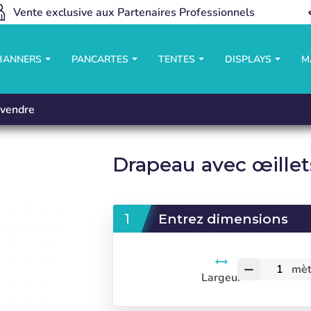
Vente exclusive aux Partenaires Professionnels
 BANNERS
PANCARTES
TENTES
DISPLAYS
M
vendre
Drapeau avec œillet
Entrez dimensions
mèt
remove
Largeur