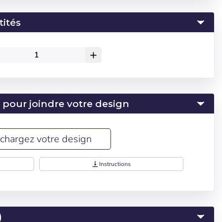
tités
add
 pour joindre votre design
chargez votre design
vertical_align_bottom
Instructions
)