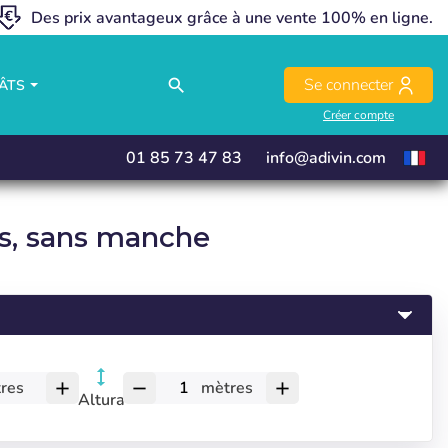
Des prix avantageux grâce à une vente 100% en ligne.
close
close
close
close
Se connecter
search
ÂTS
Créer compte
01 85 73 47 83
info@adivin.com
s, sans manche
res
mètres
add
remove
add
Altura