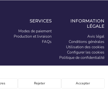
SERVICES
INFORMATION
LÉGALE
Modes de paiement
Production et livraison
Avis légal
FAQs
Conditions générales
Utilisation des cookies
Configurer les cookies
Politique de confidentialité
FR
res
Rejeter
Accepter
Generación 46-48 P.I. La Huertecilla 29196 Málaga Espagne | S.A CIF A93349777