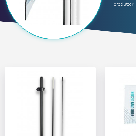
produttori
Utente (VAT):