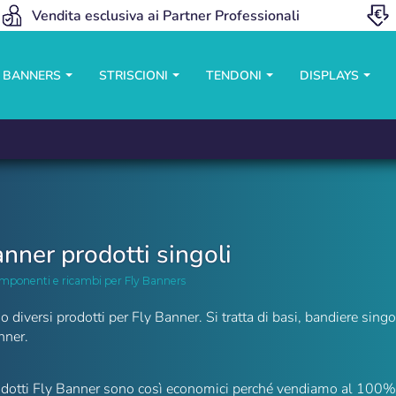
Vendita esclusiva ai Partner Professionali
Y BANNERS
STRISCIONI
TENDONI
DISPLAYS
anner prodotti singoli
omponenti e ricambi per Fly Banners
diversi prodotti per Fly Banner. Si tratta di basi, bandiere singol
nner.
Beach Flag
rodotti Fly Banner sono così economici perché vendiamo al 100%