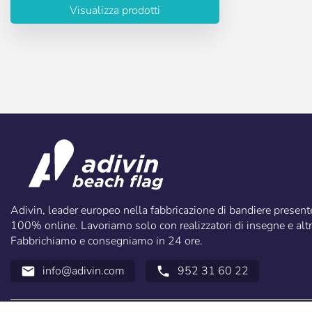
Visualizza prodotti
Adivin, leader europeo nella fabbricazione di bandiere presen
100% online. Lavoriamo solo con realizzatori di insegne e altri
Fabbrichiamo e consegniamo in 24 ore.
info@adivin.com
952 31 60 22
email
call