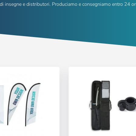
 di insegne e distributori. Produciamo e consegniamo entro 24 or
Accedi
Selezionare la lingua