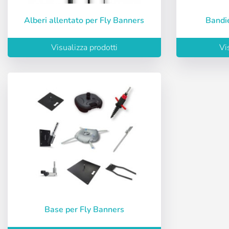
Password:
Alberi allentato per Fly Banners
Band
Espa
Ital
Visualizza prodotti
Vi
Ricordare la pa
Recuperare la 
Base per Fly Banners