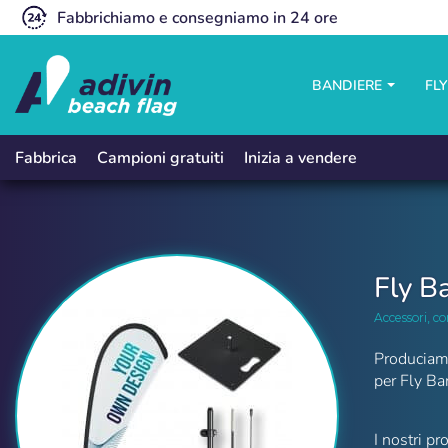
Fabbrichiamo e consegniamo in 24 ore
BANDIERE
FL
Campioni gratuiti
Inizia a vendere
Fabbrica
Fly B
Accessori, c
Produciamo 
per Fly Ba
Fly Banner prodotti singoli | Adivin 
I nostri p