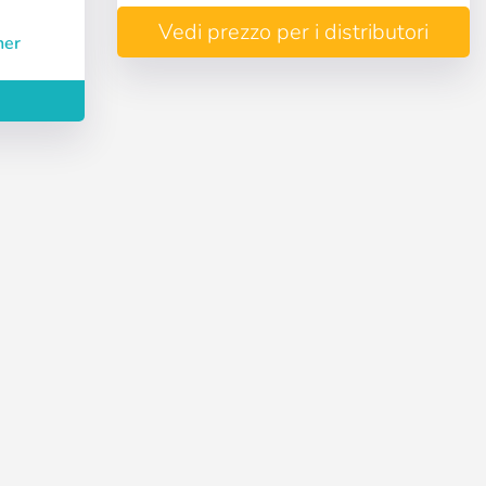
Vedi prezzo per i distributori
ner
Deutsch
Finnish
Creare account