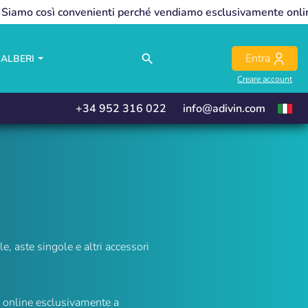
Siamo così convenienti perché vendiamo esclusivamente onli
close
close
Entra
search
ALBERI
Creare account
+34 952 316 022
info@adivin.com
e, aste singole e altri accessori
 online esclusivamente a