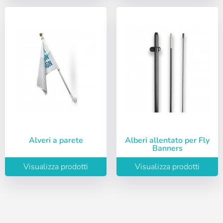
Deutsch
Italiano
Sverige
Denmark
Ricordare la password:
Sì
No
Slovenija
Finnish
Accesso
Slovenčina (Slovak)
Norway
Recuperare la password
Creare account
Alveri a parete
Alberi allentato per Fly
Banners
Visualizza prodotti
Visualizza prodotti