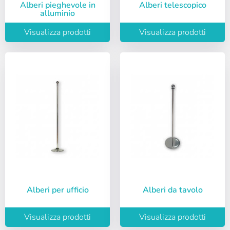
Alberi pieghevole in
Alberi telescopico
alluminio
Visualizza prodotti
Visualizza prodotti
Accedi
Selezionare la lingua
Utente (VAT):
Alberi per ufficio
Alberi da tavolo
Español
English
Password:
Espere, por favor
Português
Français
Visualizza prodotti
Visualizza prodotti