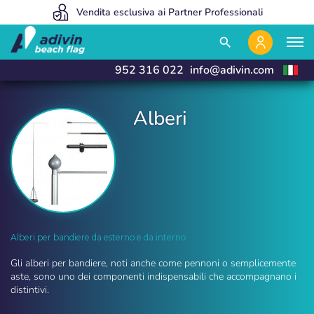
Siamo così convenienti perché vendiamo esclusivamente online
Vendita esclusiva ai Partner Professionali
Fabbrichiamo e consegniamo in 24 ore
close
close
search
952 316 022
info@adivin.com
Alberi
Alberi | Adivin Beach Flag
Alberi per bandiere da esterno e da interno
Gli alberi per bandiere, noti anche come pennoni o semplicemente
aste, sono uno dei componenti indispensabili che accompagnano i
distintivi.