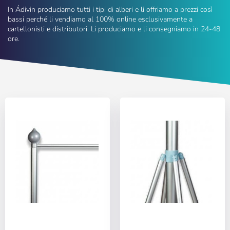
In Ádivin produciamo tutti i tipi di alberi e li offriamo a prezzi così
bassi perché li vendiamo al 100% online esclusivamente a
cartellonisti e distributori. Li produciamo e li consegniamo in 24-48
ore.