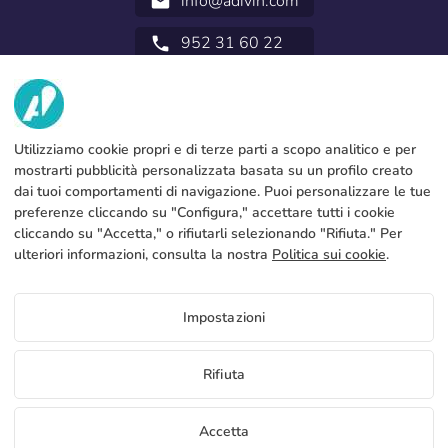
info@adivin.com
email
952 31 60 22
call
NOI
SERVIZI
Fabbrica
Utilizziamo cookie propri e di terze parti a scopo analitico e per
mostrarti pubblicità personalizzata basata su un profilo creato
Contatto
NOTA LEGALE
Metodi di pagamento
dai tuoi comportamenti di navigazione. Puoi personalizzare le tue
preferenze cliccando su "Configura," accettare tutti i cookie
Avviso legale
Blog
Produzione e spedizione
Termini e condizioni generali
cliccando su "Accetta," o rifiutarli selezionando "Rifiuta." Per
Politica sull’uso dei cookies
ulteriori informazioni, consulta la nostra
Politica sui cookie
.
FAQs
Configura cookie
Politica sulla privacy
Prezzi Alberi
Impostazioni
Se vuoi conoscere i prezzi di Alberi accedere al portale del
distributore
IT
Rifiuta
Vedi prezzo per i distributori
Copyright 2026 © ÁDIVIN BEACH FLAG SA
Accetta
C/ Generación 46-48 P.I. La Huertecilla 29196 Málaga Spagna | S.A CIF
place