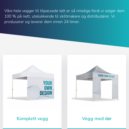
Våre hele vegger til tilpassede telt er så rimelige fordi vi selger dem
100 % på nett, utelukkende til skiltmakere og distributører. Vi
produserer og leverer dem innen 24 timer.
Komplett vegg
Vegg med dør