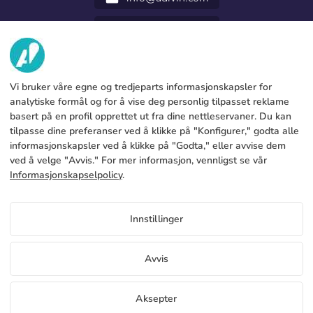
952 31 60 22
call
OM OSS
Vi bruker våre egne og tredjeparts informasjonskapsler for
TJENESTER
Fabrikk
analytiske formål og for å vise deg personlig tilpasset reklame
basert på en profil opprettet ut fra dine nettleservaner. Du kan
Kontakt oss
JURIDISK INFORMASJON
Betalingsmetoder
tilpasse dine preferanser ved å klikke på "Konfigurer," godta alle
informasjonskapsler ved å klikke på "Godta," eller avvise dem
Juridisk merknad
Blog
Produksjon og levering
Generelle vilkår og betingelser
ved å velge "Avvis." For mer informasjon, vennligst se vår
Retningslinjer for informasjonskapsler
Informasjonskapselpolicy
.
FAQs
Konfigurer cookies
Personvernregler
Priser Gazebo walls
Innstillinger
Hvis du vil vite priser på Gazebo walls Få tilgang til
distributørportalen
NO
Avvis
Vis pris for distributører
Copyright 2026 © ÁDIVIN BEACH FLAG SA
Aksepter
C/ Generación 46-48 P.I. La Huertecilla 29196 Málaga Spania | S.A CIF
place
A93349777
Gratis prøver
Begynn å selge
+34 952 316 022
info@adivin.com
Flagg Factory