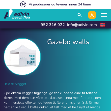
Prisene våre er så lave fordi vi selger 100 % på nett
Eksklusivt salg til profesjonelle partnere
Vi produserer og leverer innen 24 timer
close
close
search
952 316 022
info@adivin.com
Gazebo walls
Gazebo walls | Adivin Beach Flag
Hele teltvegger
Gjør
ekstra vegger tilgjengelige for kundene dine til teltene
deres
. Med dem kan våre telt tilpasses enda mer, forsterke den
kommersielle effekten og legge til flere funksjoner. Slik får man,
helt enkelt ved å bytte duken, et telt med et helt nytt utseende.