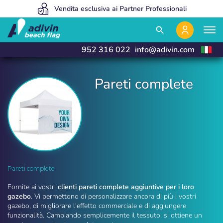
Siamo così convenienti perché vendiamo esclusivamente online
Vendita esclusiva ai Partner Professionali
Fabbrichiamo e consegniamo in 24 ore
close
close
search
952 316 022
info@adivin.com
Pareti complete
Pareti complete | Adivin Beach Flag
Pareti complete
Fornite ai vostri
clienti pareti complete aggiuntive per i loro
gazebo
. Vi permettono di personalizzare ancora di più i vostri
gazebo, di migliorare l'effetto commerciale e di aggiungere
funzionalità. Cambiando semplicemente il tessuto, si ottiene un