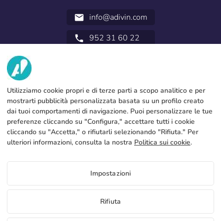
info@adivin.com
email
952 31 60 22
call
NOI
SERVIZI
Fabbrica
Utilizziamo cookie propri e di terze parti a scopo analitico e per
mostrarti pubblicità personalizzata basata su un profilo creato
Contatto
NOTA LEGALE
Metodi di pagamento
dai tuoi comportamenti di navigazione. Puoi personalizzare le tue
preferenze cliccando su "Configura," accettare tutti i cookie
Avviso legale
Blog
Produzione e spedizione
Termini e condizioni generali
cliccando su "Accetta," o rifiutarli selezionando "Rifiuta." Per
Politica sull’uso dei cookies
ulteriori informazioni, consulta la nostra
Politica sui cookie
.
FAQs
Configura cookie
Politica sulla privacy
Prezzi Pareti complete
Impostazioni
Se vuoi conoscere i prezzi di Pareti complete accedere al portale
del distributore
IT
Rifiuta
Vedi prezzo per i distributori