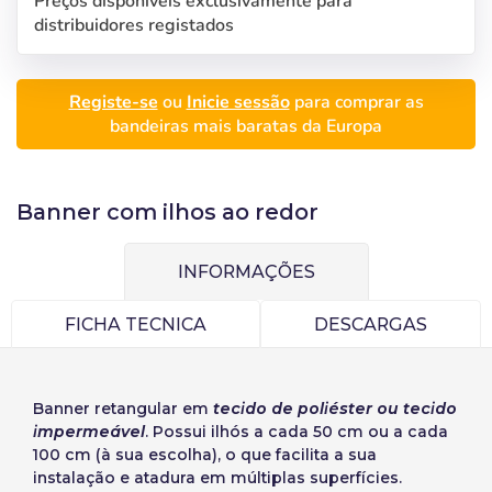
Seleccione a sua
Iniciar sessão
Preços disponíveis exclusivamente para
distribuidores registados
língua
Utilizador (VAT):
Seleccionar número
Registe-se
ou
Inicie sessão
para comprar as
bandeiras mais baratas da Europa
de elementos a
Precios por unidad
Añadiendo producto al carrito
Español
English
Palavra-passe:
Espere, por favor
Espera, por favor
diseñar
Português
Français
Banner com ilhos ao redor
Unidades
Preço unitário
Deutsch
Italiano
Recordar palavra-passe:
Sim
Não
De
1
-1,00 €
Sverige
Denmark
INFORMAÇÕES
Slovenija
Finnish
Aceder
FICHA TECNICA
DESCARGAS
Slovenčina (Slovak)
Cancelar
Continuar
Recuperar Palavra-passe
Norway
Banner retangular
em
tecido de poliéster ou tecido
Criar conta
impermeável
. Possui ilhós a cada 50 cm ou a cada
100 cm (à sua escolha), o que facilita a sua
instalação e atadura em múltiplas superfícies.