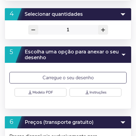
Selecionar quantidades
remove
add
Escolha uma opção para anexar o seu
desenho
Carregue o seu desenho
vertical_align_bottom
Modelo PDF
vertical_align_bottom
Instruções
Preços (transporte gratuito)