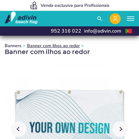
Somos tão baratos porque vendemos 100% on line
Venda exclusiva para Profissionais
Fabricamos e entregamos em 24h
close
close
close
close
search
952 316 022
info@adivin.com
Banners
Banner com ilhos ao redor
Banner com ilhos ao redor