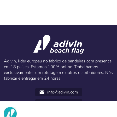
Adivin, líder europeu no fabrico de bandeiras com presença
em 18 países. Estamos 100% online. Trabalhamos
exclusivamente com rotulagem e outros distribuidores. Nós
fabricar e entregar em 24 horas.
info@adivin.com
email
952 31 60 22
call
NÓS