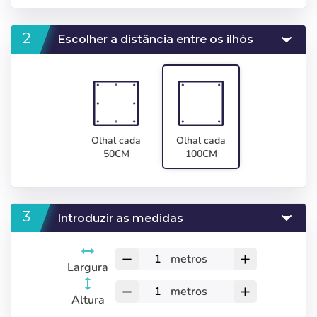
Escolher a distância entre os ilhós
Olhal cada
Olhal cada
50CM
100CM
Introduzir as medidas
metros
remove
add
Largura
metros
remove
add
Altura