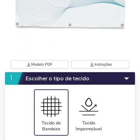
vertical_align_bottom
Modelo PDF
vertical_align_bottom
Instruções
Escolher o tipo de tecido
Tecido de
Tecido
Bandeira
Impermeàvel