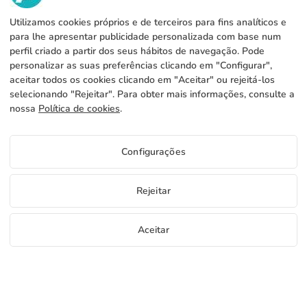
Utilizamos cookies próprios e de terceiros para fins analíticos e
SERVICIOS
Fábrica
para lhe apresentar publicidade personalizada com base num
perfil criado a partir dos seus hábitos de navegação. Pode
Contacto
INFORMAÇÃO LEGAL
Métodos de pagamento
personalizar as suas preferências clicando em "Configurar",
aceitar todos os cookies clicando em "Aceitar" ou rejeitá-los
Aviso legal
Blog
Produção e expedição
Termos e condições gerais
selecionando "Rejeitar". Para obter mais informações, consulte a
Política de cookies
nossa
Política de cookies
.
FAQs
Configurar cookies
Política de privacidade
Configurações
PT
Rejeitar
Copyright 2026 © ÁDIVIN BEACH FLAG SA
Aceitar
C/ Generación 46-48 P.I. La Huertecilla 29196 Málaga Espanha | S.A CIF
place
A93349777
Amostras grátis
Comece a vender
+34 952 316 022
info@adivin.com
Fábrica