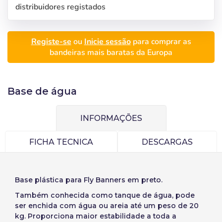
distribuidores registados
Seleccione a sua
Iniciar sessão
Registe-se
ou
Inicie sessão
para comprar as
bandeiras mais baratas da Europa
língua
Utilizador (VAT):
Base de água
Precios por unidad
Añadiendo producto al carrito
Español
English
Palavra-passe:
Espere, por favor
Espera, por favor
INFORMAÇÕES
Português
Français
Unidades
Preço unitário
FICHA TECNICA
DESCARGAS
Deutsch
Italiano
Recordar palavra-passe:
Sim
Não
De
1
-1,00 €
Sverige
Denmark
Slovenija
Finnish
Base plástica para Fly Banners em preto.
Aceder
Também conhecida como tanque de água, pode
Slovenčina (Slovak)
ser enchida com água ou areia até um peso de 20
Recuperar Palavra-passe
Norway
kg. Proporciona maior estabilidade a toda a