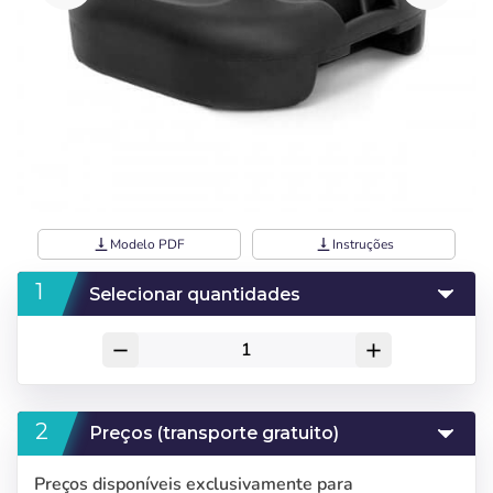
vertical_align_bottom
Modelo PDF
vertical_align_bottom
Instruções
Selecionar quantidades
remove
add
Preços (transporte gratuito)
Preços disponíveis exclusivamente para