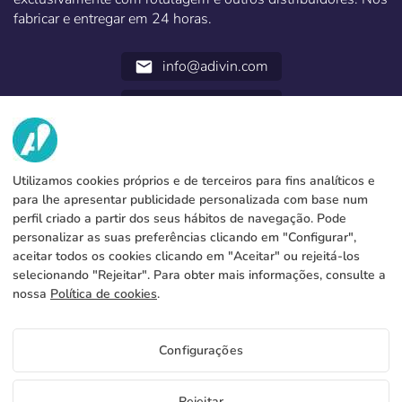
fabricar e entregar em 24 horas.
info@adivin.com
email
952 31 60 22
call
NÓS
Utilizamos cookies próprios e de terceiros para fins analíticos e
SERVICIOS
Fábrica
para lhe apresentar publicidade personalizada com base num
perfil criado a partir dos seus hábitos de navegação. Pode
Contacto
INFORMAÇÃO LEGAL
Métodos de pagamento
personalizar as suas preferências clicando em "Configurar",
aceitar todos os cookies clicando em "Aceitar" ou rejeitá-los
Aviso legal
Blog
Produção e expedição
Termos e condições gerais
selecionando "Rejeitar". Para obter mais informações, consulte a
Política de cookies
nossa
Política de cookies
.
FAQs
Configurar cookies
Política de privacidade
Configurações
PT
Rejeitar