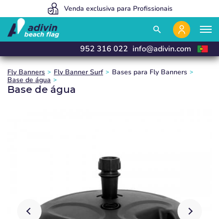
Somos tão baratos porque vendemos 100% on line
Venda exclusiva para Profissionais
Fabricamos e entregamos em 24h
close
close
close
search
952 316 022
info@adivin.com
Fly Banners
Fly Banner Surf
Bases para Fly Banners
Base de água
Base de água