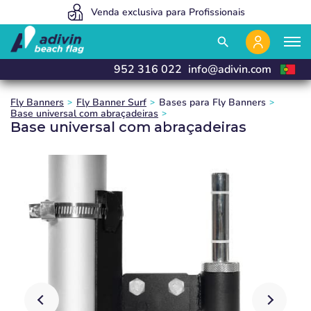
Somos tão baratos porque vendemos 100% on line
Venda exclusiva para Profissionais
Fabricamos e entregamos em 24h
close
close
close
search
952 316 022
info@adivin.com
Fly Banners
Fly Banner Surf
Bases para Fly Banners
Base universal com abraçadeiras
Base universal com abraçadeiras