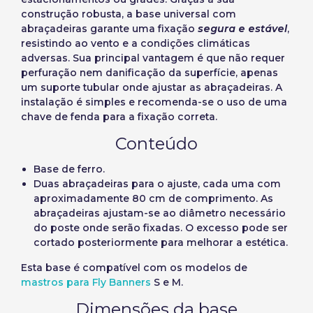
Seleccione a sua
construção robusta, a base universal com
Iniciar sessão
abraçadeiras garante uma fixação
segura e estável
,
língua
resistindo ao vento e a condições climáticas
adversas. Sua principal vantagem é que não requer
Utilizador (VAT):
perfuração nem danificação da superfície, apenas
um suporte tubular onde ajustar as abraçadeiras. A
instalação é simples e recomenda-se o uso de uma
Precios por unidad
Añadiendo producto al carrito
Español
English
chave de fenda para a fixação correta.
Palavra-passe:
Espere, por favor
Espera, por favor
Português
Français
Conteúdo
Unidades
Preço unitário
Deutsch
Italiano
Base de ferro.
Recordar palavra-passe:
Sim
Não
De
1
-1,00 €
Duas abraçadeiras para o ajuste, cada uma com
Sverige
Denmark
aproximadamente 80 cm de comprimento. As
abraçadeiras ajustam-se ao diâmetro necessário
Slovenija
Finnish
Aceder
do poste onde serão fixadas. O excesso pode ser
Slovenčina (Slovak)
cortado posteriormente para melhorar a estética.
Recuperar Palavra-passe
Norway
Esta base é compatível com os modelos de
mastros para Fly Banners
S e M.
Criar conta
Dimensões da base