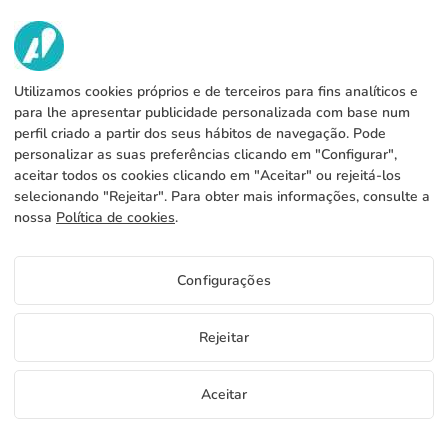
952 31 60 22
call
NÓS
Utilizamos cookies próprios e de terceiros para fins analíticos e
SERVICIOS
Fábrica
para lhe apresentar publicidade personalizada com base num
perfil criado a partir dos seus hábitos de navegação. Pode
Contacto
INFORMAÇÃO LEGAL
Métodos de pagamento
personalizar as suas preferências clicando em "Configurar",
aceitar todos os cookies clicando em "Aceitar" ou rejeitá-los
Aviso legal
Blog
Produção e expedição
Termos e condições gerais
selecionando "Rejeitar". Para obter mais informações, consulte a
Política de cookies
nossa
Política de cookies
.
FAQs
Configurar cookies
Política de privacidade
Configurações
PT
Rejeitar
Copyright 2026 © ÁDIVIN BEACH FLAG SA
Aceitar
C/ Generación 46-48 P.I. La Huertecilla 29196 Málaga Espanha | S.A CIF
place
A93349777
Amostras grátis
Comece a vender
+34 952 316 022
info@adivin.com
Fábrica