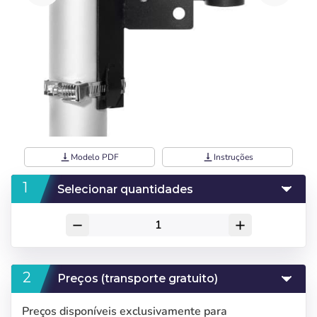
vertical_align_bottom
Modelo PDF
vertical_align_bottom
Instruções
Selecionar quantidades
remove
add
Preços (transporte gratuito)
Preços disponíveis exclusivamente para