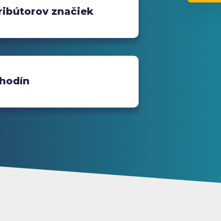
ribútorov značiek
hodín