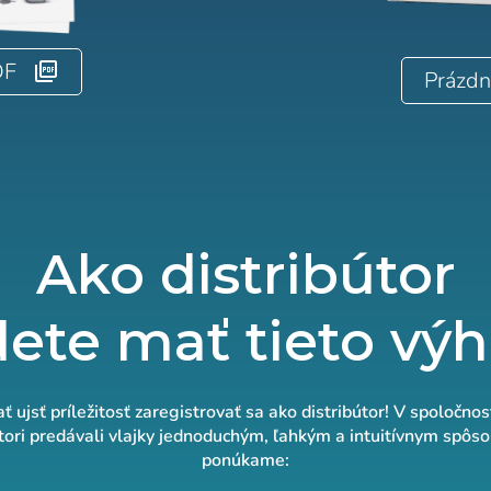
DF
Prázdn
Ako distribútor
ete mať tieto vý
 ujsť príležitosť zaregistrovať sa ako distribútor! V spoločno
útori predávali vlajky jednoduchým, ľahkým a intuitívnym spôs
ponúkame: