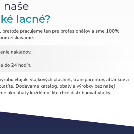
ú naše
aké lacné?
é, pretože pracujeme len pre profesionálov a sme 100%
obom získavame:
ženie nákladov.
e do 24 hodín.
 výrobu vlajok, vlajkových plachiet, transparentov, altánkov a
eplatíte. Dodávame katalóg, obaly a výrobky bez našej
e ako uliaty každému, kto chce distribuovať vlajky.
Deutsch