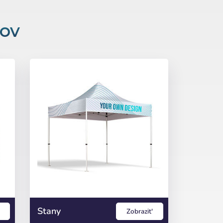
rov
Stany
Zobrazit'