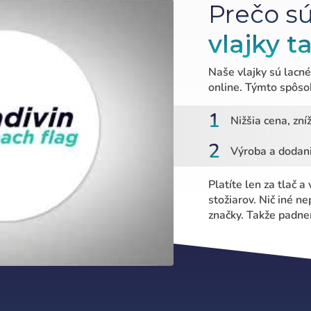
Prečo s
vlajky t
Naše vlajky sú lacn
online. Týmto spôs
1
Nižšia cena, zní
2
Výroba a dodani
Platíte len za tlač a
Prihláste sa
stožiarov. Nič iné n
značky. Takže padnem
):
Vyberte svoj jazyk
Espere, por favor
ñol
English
Português
Français