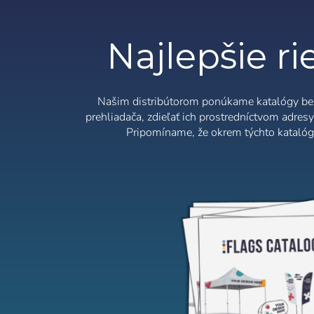
Ital
Zapamätať si he
Najlepšie ri
Našim distribútorom ponúkame katalógy bez z
prehliadača, zdieľať ich prostredníctvom adresy
Obnoviť heslo
Pripomíname, že okrem týchto katalógo