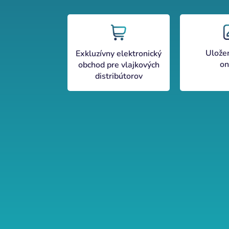
Ulože
Exkluzívny elektronický
on
obchod pre vlajkových
distribútorov