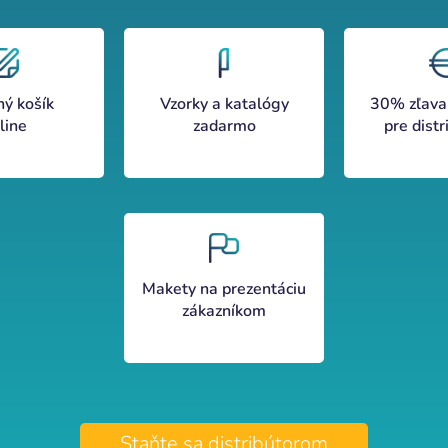
ný košík
Vzorky a katalógy
30% zľava
line
zadarmo
pre distr
Makety na prezentáciu
zákazníkom
Staňte sa distribútorom