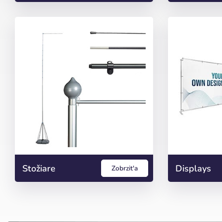
Stožiare
Displays
Zobrzit'a