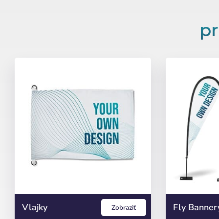
pr
Vlajky
Fly Banner
Zobraziť