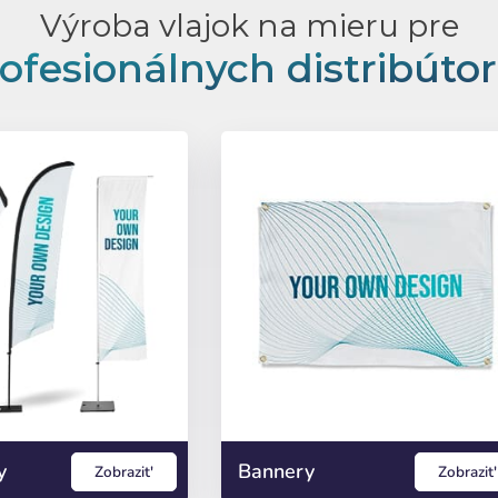
Výroba vlajok na mieru pre
ofesionálnych distribúto
y
Bannery
Zobrazit'
Zobrazit'