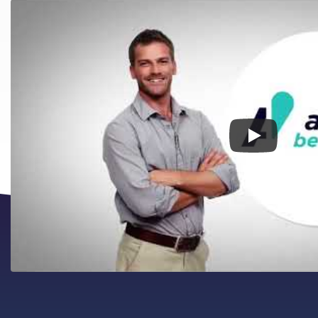
Používateľ (VAT
Heslo:
Espa