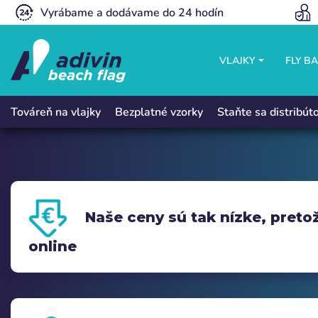
Vyrábame a dodávame do 24 hodín
VLAJKY
FLY B
Bezplatné vzorky
Staňte sa distribú
Továreň na vlajky
Naše ceny sú tak nízke, pret
online