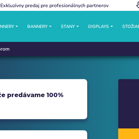
Exkluzívny predaj pre profesionálnych partnerov
ANNERY
BANNERY
STANY
DISPLAYS
STOŽIA
torom
ože predávame 100%