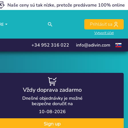
Naše ceny sú tak nízke, pretože predávame 100% online
close
close
Prihlásiť sa
search
RE
Vytvoriť účet
+34 952 316 022
info@adivin.com
Vždy doprava zadarmo
Dnešné objednávky je možné
bezpečne doručiť na
10-08-2026
Sign up