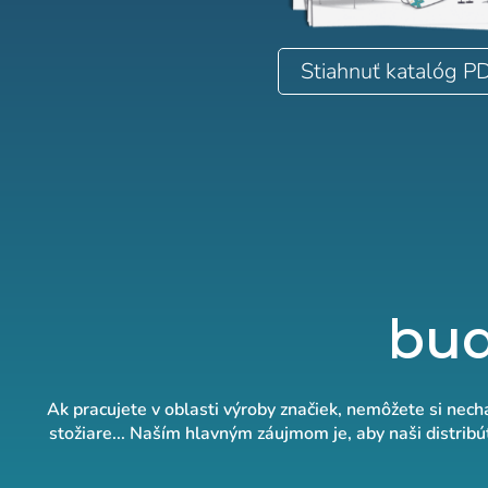
Stiahnuť katalóg P
bud
Ak pracujete v oblasti výroby značiek, nemôžete si nechať
stožiare... Naším hlavným záujmom je, aby naši distrib