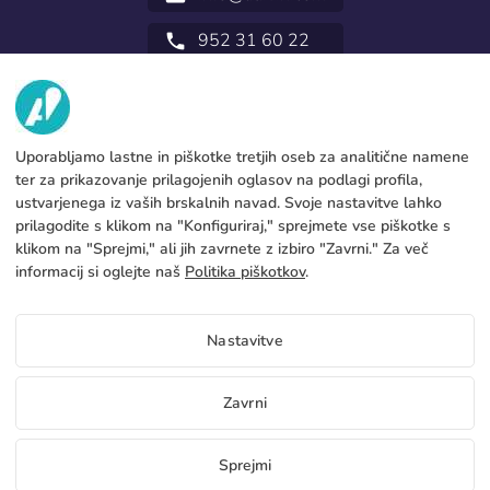
952 31 60 22
call
MI
STORITVE
Tovarna
Uporabljamo lastne in piškotke tretjih oseb za analitične namene
ter za prikazovanje prilagojenih oglasov na podlagi profila,
Pišite na
PRAVNE INFORMACIJE
Načini plačevanja
ustvarjenega iz vaših brskalnih navad. Svoje nastavitve lahko
prilagodite s klikom na "Konfiguriraj," sprejmete vse piškotke s
Pravno obvestilo
Blog
Proizvodnja in pošiljanje
Splošni pogoji
klikom na "Sprejmi," ali jih zavrnete z izbiro "Zavrni." Za več
Pravilnik o piškotkih
informacij si oglejte naš
Politika piškotkov
.
FAQs
Nastavi piškotke
Pravilnik o zasebnosti
Nastavitve
SL
Zavrni
Copyright 2026 © ÁDIVIN BEACH FLAG SA
Sprejmi
C/ Generación 46-48 P.I. La Huertecilla 29196 Málaga Španija | S.A CIF
place
A93349777
Brezplačni vzorci
Postanite distributer
+34 952 316 022
info@adivin.co
Tovarna