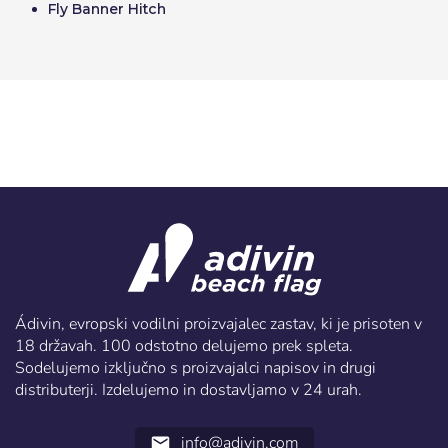
Fly Banner Hitch
Ádivin, evropski vodilni proizvajalec zastav, ki je prisoten v
18 državah. 100 odstotno delujemo prek spleta.
Sodelujemo izključno s proizvajalci napisov in drugi
distributerji. Izdelujemo in dostavljamo v 24 urah.
info@adivin.com
email