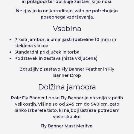
in prilagodi ter oblikuje zastavi, ki jo nosi.
Deutsch
Italiano
Enote
Cena na enoto
Ne rjavijo in ne korodirajo, zato ne potrebujejo
Sverige
Denmark
Zapomni si geslo:
Da
Ne
Od
1
−1,00 €
posebnega vzdrževanja.
Slovenija
Finnish
Vsebina
Dostop
Slovenčina (Slovak)
Prosti jambor, aluminijasti (debeline 10 mm) in
Norway
steklena vlakna
Obnovitev gesla
Standardni priključek in torba
Podstavek in zastava (nista vključena)
Ustvarjanje računa
Združljiv z zastavo Fly Banner Feather in Fly
Banner Drop
Dolžina jambora
Pole Fly Banner Loose Fly Banner je na voljo v petih
velikostih. Višine so od 245 cm do 540 cm, zato
lahko izberete tisto, ki najbolj ustreza potrebam
vaše stranke.
Fly Banner Mast Meritve