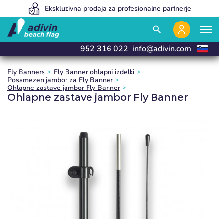
Our prices are so low because we sell 100% online
Ekskluzivna prodaja za profesionalne partnerje
Izdelujemo in dostavimo v 24 urah
close
close
close
search
952 316 022
info@adivin.com
Fly Banners
Fly Banner ohlapni izdelki
Posamezen jambor za Fly Banner
Ohlapne zastave jambor Fly Banner
Ohlapne zastave jambor Fly Banner