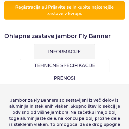
Registracija
ali
Prijavite se
in kupite najcenejše
zastave v Evropi.
Ohlapne zastave jambor Fly Banner
INFORMACIJE
TEHNIČNE SPECIFIKACIJE
Prijava
PRENOSI
Izberite svoj jezik
Uporabnik (VAT):
Jambor za Fly Banners
so sestavljeni iz več delov iz
aluminija in steklenih vlaken. Skupno število sekcij je
Español
English
odvisno od višine jambora. Na začetku imajo bolj
Precios por unidad
Añadiendo producto al carrito
toge aluminijaste dele, na koncu pa bolj prožne dele
Geslo::
Espere, por favor
Português
Français
Espera, por favor
iz steklenih vlaken. To omogoča, da se drog upogne