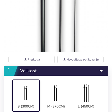
vertical_align_bottom
Predloga
vertical_align_bottom
Navodila za oblikovanje
Velikost
S (300CM)
M (370CM)
L (450CM)