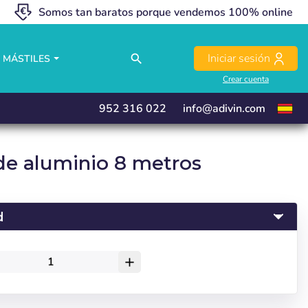
Somos tan baratos porque vendemos 100% online
close
close
close
Iniciar sesión
search
MÁSTILES
Crear cuenta
952 316 022
info@adivin.com
 de aluminio 8 metros
d
add