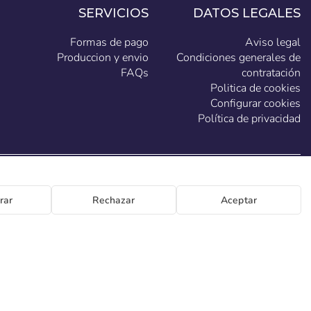
SERVICIOS
DATOS LEGALES
Formas de pago
Aviso legal
Produccion y envio
Condiciones generales de
FAQs
contratación
Politica de cookies
Configurar cookies
Política de privacidad
ES
rar
Rechazar
Aceptar
 Generación 46-48 P.I. La Huertecilla 29196 Málaga España | S.A CIF A93349777