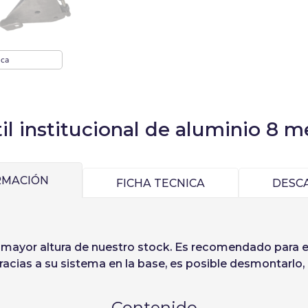
Inicia sesión
):
Selecciona tu idioma
ica
Precios por unidad
Añadiendo producto al carrito
Espere, por favor
Espera, por favor
ñol
English
Português
Français
il institucional de aluminio 8 m
nidades
Precio unitario
iano
Sverige
Denmark
Slovenija
Desde
1
-1,00 €
aseña:
Sí
No
Slovenčina (Slovak)
Norway
RMACIÓN
FICHA TECNICA
DESC
Acceder
raseña
 mayor altura de nuestro stock. Es recomendado para ex
acias a su sistema en la base, es posible desmontarlo, 
Contenido