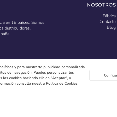
NOSOTROS
Fábrica
Contacto
ncia en 18 países. Somos
Blog
s distribuidores.
spaña.
nalíticos y para mostrarte publicidad personalizada
ábitos de navegación. Puedes personalizar tus
Configu
s las cookies haciendo clic en "Aceptar", o
formación consulta nuestra
Política de Cookies
.
C/
place