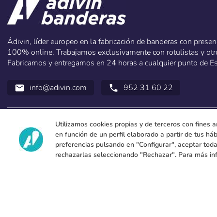
Ádivin, líder europeo en la fabricación de banderas con prese
100% online. Trabajamos exclusivamente con rotulistas y otro
Fabricamos y entregamos en 24 horas a cualquier punto de E
info@adivin.com
952 31 60 22
email
call
Utilizamos cookies propias y de terceros con fines a
en función de un perfil elaborado a partir de tus h
preferencias pulsando en "Configurar", aceptar toda
rechazarlas seleccionando "Rechazar". Para más in
Copyright 2026 © ÁDIVIN BEACH FLAG SA