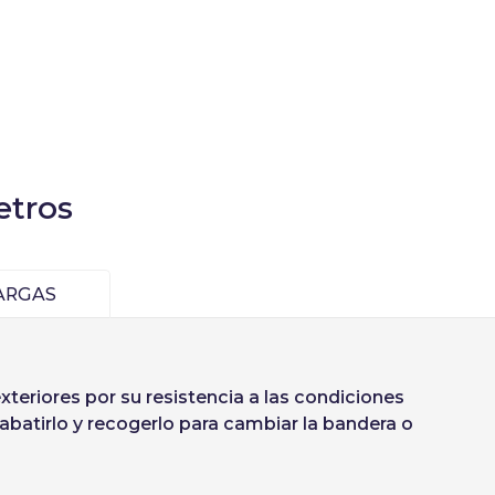
Deutsch
etros
Finnish
ARGAS
Crear cuenta
teriores por su resistencia a las condiciones
abatirlo y recogerlo para cambiar la bandera o