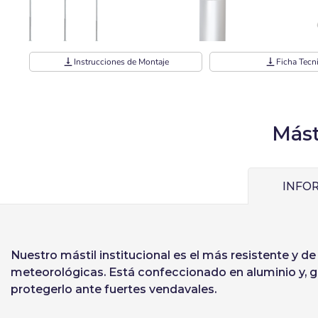
Usuario (CIF/NIF
vertical_align_bottom
Instrucciones de Montaje
vertical_align_bottom
Ficha Tecn
Contraseña:
Espa
Mást
U
Ital
Recordar contr
INFO
Recuperar cont
Nuestro
mástil institucional
es el más resistente y de
meteorológicas. Está confeccionado en aluminio y, gr
protegerlo ante fuertes vendavales.