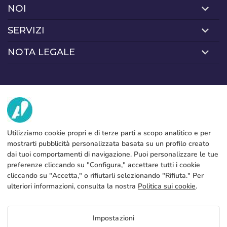
NOI
Password:
Espere, por favor
Português
Français
SERVIZI
Fabbrica
Deutsch
Italiano
Contatto
NOTA LEGALE
Metodi di pagamento
Sverige
Denmark
Ricordare la password:
Sì
No
Avviso legale
Slovenija
Finnish
Blog
Produzione e spedizione
Termini e condizioni generali
Accesso
Politica sull’uso dei cookies
Slovenčina (Slovak)
FAQs
Configura cookie
Norway
Politica sulla privacy
Recuperare la password
Creare account
Utilizziamo cookie propri e di terze parti a scopo analitico e per
mostrarti pubblicità personalizzata basata su un profilo creato
IT
dai tuoi comportamenti di navigazione. Puoi personalizzare le tue
preferenze cliccando su "Configura," accettare tutti i cookie
Copyright 2026 © ÁDIVIN BEACH FLAG SA
cliccando su "Accetta," o rifiutarli selezionando "Rifiuta." Per
C/ Generación 46-48 P.I. La Huertecilla 29196 Málaga Spagna | S.A CIF
place
ulteriori informazioni, consulta la nostra
Politica sui cookie
.
A93349777
Impostazioni