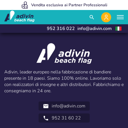
Siamo così convenienti perché vendiamo esclusivamente online
Vendita esclusiva ai Partner Professionali
Fabbrichiamo e consegniamo in 24 ore
close
close
search
952 316 022
info@adivin.com
Adivin, leader europeo nella fabbricazione di bandiere
presente in 18 paesi. Siamo 100% online. Lavoriamo solo
con realizzatori di insegne e altri distributori. Fabbrichiamo e
consegniamo in 24 ore.
Accedi
Selezionare la lingua
info@adivin.com
email
Utente (VAT):
952 31 60 22
call
Español
English