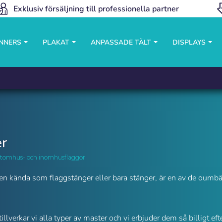
Exklusiv försäljning till professionella partner
ANNERS
PLAKAT
ANPASSADE TÄLT
DISPLAYS
r
 utomhus- och inomhusflaggor
en kända som flaggstänger eller bara stänger, är en av de oumb
tillverkar vi alla typer av master och vi erbjuder dem så billigt 