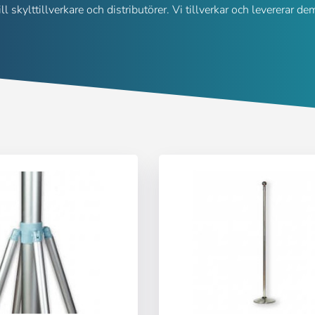
ill skylttillverkare och distributörer. Vi tillverkar och leverera
Logga in
):
Välj språk