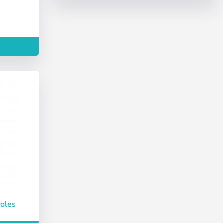
Deutsch
Finnish
Skapa konto
poles