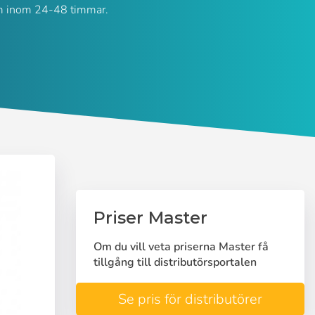
r dem inom 24-48 timmar.
Priser Master
Om du vill veta priserna Master få
tillgång till distributörsportalen
Se pris för distributörer