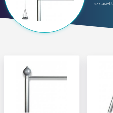
exklusivt t
Användare (VAT