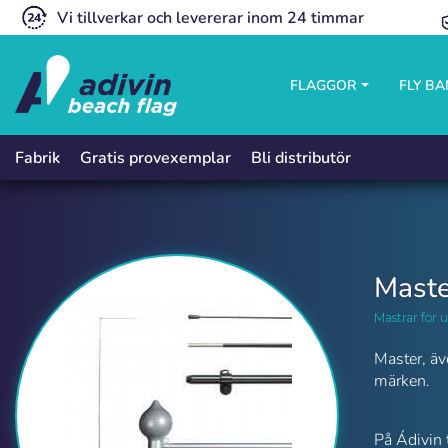
Vi tillverkar och levererar inom 24 timmar
FLAGGOR
FLY B
Gratis provexemplar
Bli distributör
Fabrik
Maste
Mastrar för
Master, äv
märken.
Master | Adivin Beach Flag
På Ádivin 