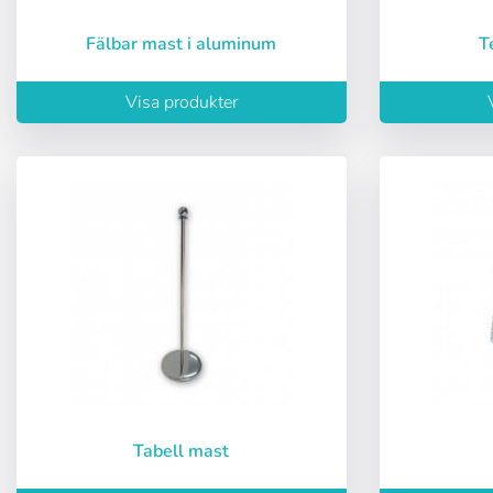
Lösenord:
Fälbar mast i aluminum
Espa
Visa produkter
Ital
Kom ihåg lösen
Återställ lösen
Tabell mast