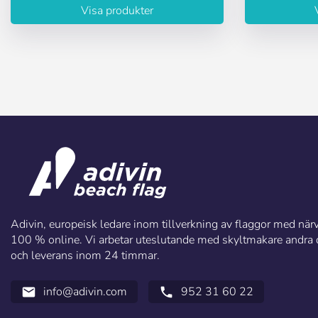
Visa produkter
Adivin, europeisk ledare inom tillverkning av flaggor med närva
100 % online. Vi arbetar uteslutande med skyltmakare andra di
och leverans inom 24 timmar.
info@adivin.com
952 31 60 22
email
call