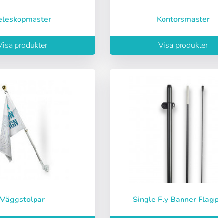
Espere, por favor
Teleskopmaster
Kontorsmaster
ñol
English
Português
Français
Visa produkter
Visa produkter
iano
Sverige
Denmark
Slovenija
ord:
Ja
Nej
Slovenčina (Slovak)
Norway
Tillgång
ord
Väggstolpar
Single Fly Banner Flag