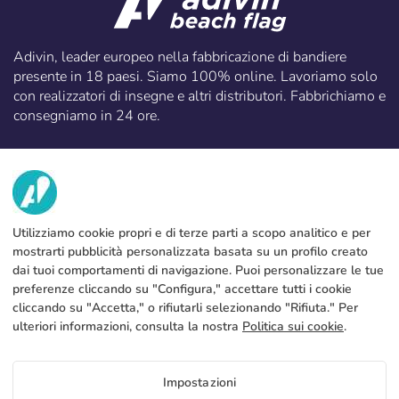
Adivin, leader europeo nella fabbricazione di bandiere
presente in 18 paesi. Siamo 100% online. Lavoriamo solo
con realizzatori di insegne e altri distributori. Fabbrichiamo e
consegniamo in 24 ore.
info@adivin.com
email
952 31 60 22
call
Utilizziamo cookie propri e di terze parti a scopo analitico e per
NOI
mostrarti pubblicità personalizzata basata su un profilo creato
dai tuoi comportamenti di navigazione. Puoi personalizzare le tue
SERVIZI
Fabbrica
preferenze cliccando su "Configura," accettare tutti i cookie
cliccando su "Accetta," o rifiutarli selezionando "Rifiuta." Per
Contatto
NOTA LEGALE
Metodi di pagamento
ulteriori informazioni, consulta la nostra
Politica sui cookie
.
Avviso legale
Blog
Produzione e spedizione
Termini e condizioni generali
Impostazioni
Politica sull’uso dei cookies
FAQs