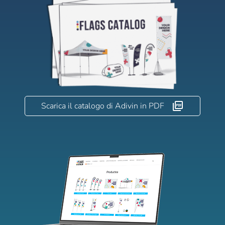
Recuperare la password
Creare account
Scarica il catalogo di Adivin in PDF