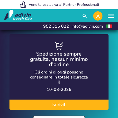
Siamo così convenienti perché vendiamo esclusivamente online
Vendita esclusiva ai Partner Professionali
Fabbrichiamo e consegniamo in 24 ore
close
close
search
952 316 022
info@adivin.com
Spedizione sempre
gratuita, nessun minimo
d'ordine
Gli ordini di oggi possono
consegnare in totale sicurezza
il
10-08-2026
Iscriviti