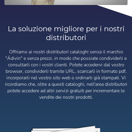
La soluzione migliore per i nostri
Accedi
Selezionare la lingua
distributori
Utente (VAT):
Offriamo ai nostri distributori cataloghi senza il marchio
"Ádivin" e senza prezzi, in modo che possiate condividerli e
Español
English
consultarli con i vostri clienti. Potete accedervi dal vostro
browser, condividerli tramite URL, scaricarli in formato pdf,
Password:
Espere, por favor
Português
Français
incorporarli nel vostro sito web o ordinarli già stampati. Vi
ricordiamo che, oltre a questi cataloghi, nell'area distributori
Deutsch
Italiano
potete accedere ad altri servizi gratuiti per incrementare le
Sverige
Denmark
Ricordare la password:
Sì
No
vendite dei nostri prodotti.
Slovenija
Finnish
Accesso
Slovenčina (Slovak)
Norway