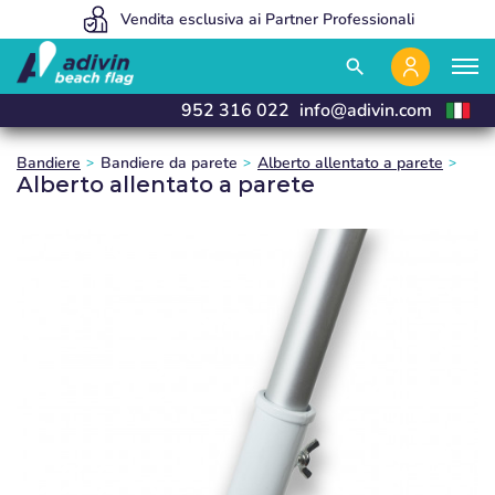
Siamo così convenienti perché vendiamo esclusivamente online
Vendita esclusiva ai Partner Professionali
Fabbrichiamo e consegniamo in 24 ore
close
close
close
search
952 316 022
info@adivin.com
Bandiere
Bandiere da parete
Alberto allentato a parete
Alberto allentato a parete