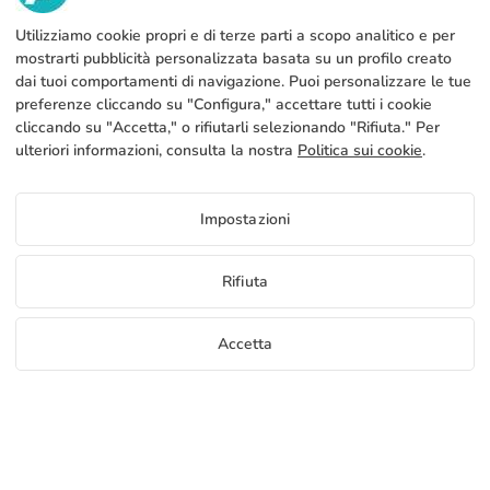
SERVIZI
Fabbrica
Utilizziamo cookie propri e di terze parti a scopo analitico e per
mostrarti pubblicità personalizzata basata su un profilo creato
Contatto
NOTA LEGALE
Metodi di pagamento
dai tuoi comportamenti di navigazione. Puoi personalizzare le tue
preferenze cliccando su "Configura," accettare tutti i cookie
Avviso legale
Blog
Produzione e spedizione
Termini e condizioni generali
cliccando su "Accetta," o rifiutarli selezionando "Rifiuta." Per
Politica sull’uso dei cookies
ulteriori informazioni, consulta la nostra
Politica sui cookie
.
FAQs
Configura cookie
Politica sulla privacy
Impostazioni
IT
Rifiuta
Copyright 2026 © ÁDIVIN BEACH FLAG SA
Accetta
C/ Generación 46-48 P.I. La Huertecilla 29196 Málaga Spagna | S.A CIF
place
A93349777
Campioni gratuiti
Inizia a vendere
+34 952 316 022
info@adivin.com
Fabbrica