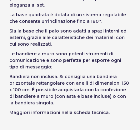
eleganza al set.
Slovenija
Finnish
La base quadrata è dotata di un sistema regolabile
Accesso
Slovenčina (Slovak)
che consente un'inclinazione fino a 180º.
Norway
Sia la base che il palo sono adatti a spazi interni ed
Recuperare la password
esterni, grazie alle caratteristiche dei materiali con
cui sono realizzati.
Creare account
Le bandiere a muro sono potenti strumenti di
comunicazione e sono perfette per esporre ogni
tipo di messaggio;
Bandiera non inclusa. Si consiglia una bandiera
orizzontale rettangolare con anelli di dimensioni 150
x 100 cm. È possibile acquistarla con la confezione
di bandiere a muro (con asta e base incluse) o con
la bandiera singola.
Maggiori informazioni nella scheda tecnica.