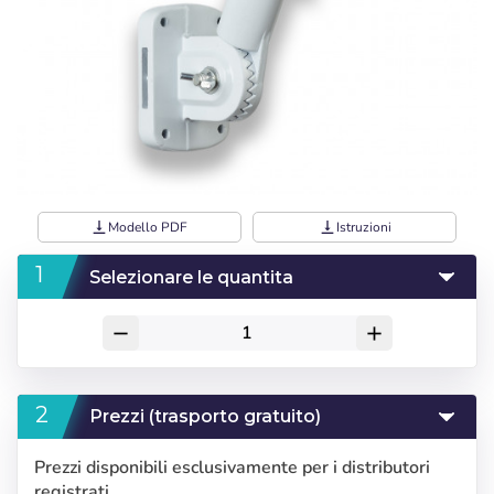
vertical_align_bottom
Modello PDF
vertical_align_bottom
Istruzioni
Selezionare le quantita
remove
add
Prezzi (trasporto gratuito)
Prezzi disponibili esclusivamente per i distributori
registrati