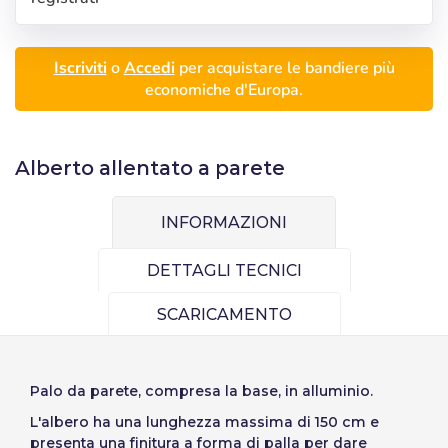
Iscriviti
o
Accedi
per acquistare le bandiere più
economiche d'Europa.
Alberto allentato a parete
Accedi
INFORMAZIONI
Selezionare la lingua
DETTAGLI TECNICI
Utente (VAT):
SCARICAMENTO
Español
English
Precios por unidad
Añadiendo producto al carrito
Password:
Espere, por favor
Português
Français
Espera, por favor
Palo da parete, compresa la base, in alluminio.
Deutsch
Italiano
Unità
Prezzo unitario
L'albero ha una lunghezza massima di 150 cm e
Sverige
Denmark
Ricordare la password:
Sì
No
Da
1
-1,00 €
presenta una finitura a forma di palla per dare