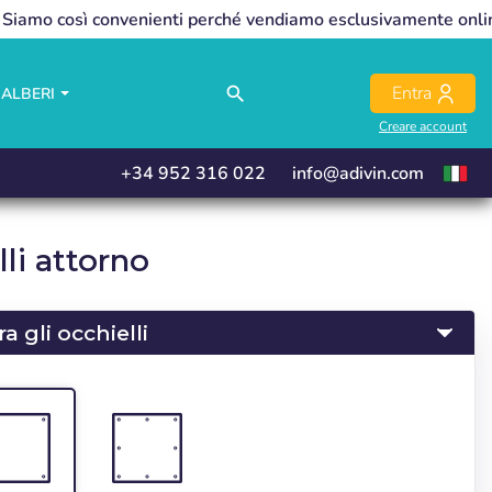
Siamo così convenienti perché vendiamo esclusivamente onli
close
close
close
close
Entra
search
ALBERI
Creare account
+34 952 316 022
info@adivin.com
li attorno
a gli occhielli