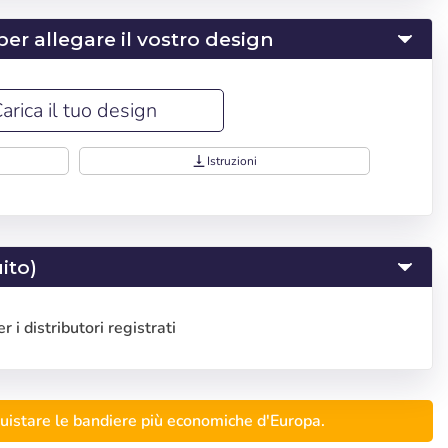
er allegare il vostro design
arica il tuo design
vertical_align_bottom
Istruzioni
iseñar
ito)
Deutsch
 i distributori registrati
Finnish
uistare le bandiere più economiche d'Europa.
la
Continua