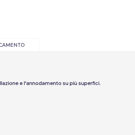
Creare account
ICAMENTO
allazione e l'annodamento su più superfici.