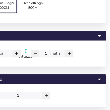
ielli ogni
Occhielli ogni
00CM
50CM
ri
metri
add
remove
add
Altezza
ta
add