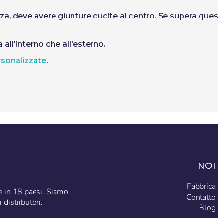
ezza, deve avere giunture cucite al centro. Se supera que
all'interno che all'esterno.
rsonalizzate
.
NOI
Fabbrica
te in 18 paesi. Siamo
Contatto
 distributori.
Blog