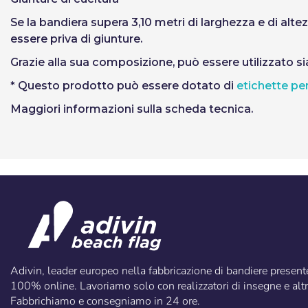
Se la bandiera supera 3,10 metri di larghezza e di alt
essere priva di giunture.
Grazie alla sua composizione, può essere utilizzato sia 
* Questo prodotto può essere dotato di
etichette pe
Maggiori informazioni sulla scheda tecnica.
Adivin, leader europeo nella fabbricazione di bandiere presen
100% online. Lavoriamo solo con realizzatori di insegne e altri
Fabbrichiamo e consegniamo in 24 ore.