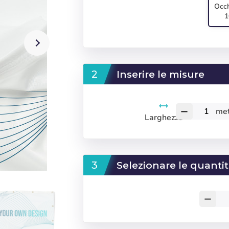
Occh
1
Inserire le misure
met
remove
Larghezza
Selezionare le quanti
remove