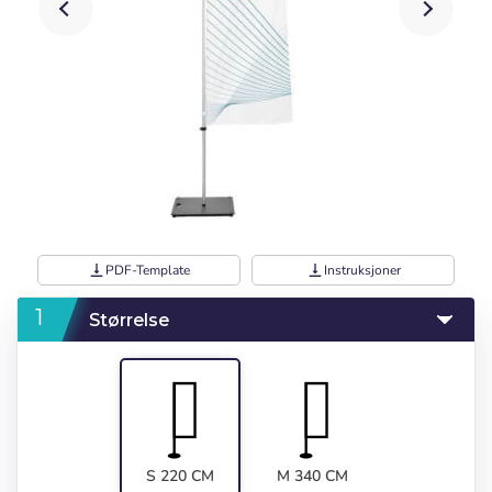
vertical_align_bottom
PDF-Template
vertical_align_bottom
Instruksjoner
Størrelse
S 220 CM
M 340 CM