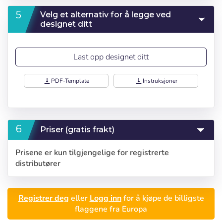
Velg et alternativ for å legge ved
designet ditt
Last opp designet ditt
vertical_align_bottom
PDF-Template
vertical_align_bottom
Instruksjoner
Priser (gratis frakt)
Prisene er kun tilgjengelige for registrerte
distributører
Registrer deg
eller
Logg inn
for å kjøpe de billigste
flaggene fra Europa