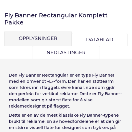
Logg inn
Fly Banner Rectangular Komplett
Velg språk
Pakke
Bruker (VAT):
Seleccionar número
OPPLYSNINGER
DATABLAD
Español
English
de elementos a
Precios por unidad
Añadiendo producto al carrito
NEDLASTINGER
Passord:
Espere, por favor
Português
Français
Espera, por favor
diseñar
Deutsch
Italiano
Enheter
Stykkpris
Den
Fly Banner Rectangular
er en type Fly Banner
Sverige
Denmark
Husk passord:
Ja
Nei
Fra
1
-€ 1.00
med en omvendt «L»-form. Den har en støttearm
som føres inn i flaggets øvre kanal, noe som gjør
Slovenija
Finnish
den perfekt for vertikal reklame. Dette er Fly Banner-
Tilgang
modellen som gir størst flate for å vise
Slovenčina (Slovak)
reklamedesignet på flagget.
Avbryt
Fortsett
Norway
Dette er en av de mest klassiske Fly Banner-typene
Gjenopprett passord
brukt til reklame. En av hovedfordelene er at den gir
Opprett konto
en større visuell flate for designet som trykkes på