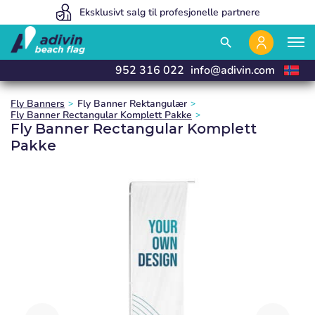
Prisene våre er så lave fordi vi selger 100 % på nett
Eksklusivt salg til profesjonelle partnere
Vi produserer og leverer innen 24 timer
close
close
close
close
search
952 316 022
info@adivin.com
Fly Banners
Fly Banner Rektangulær
Fly Banner Rectangular Komplett Pakke
Fly Banner Rectangular Komplett
Pakke