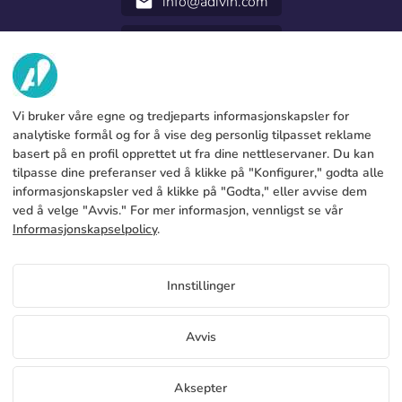
info@adivin.com
email
952 31 60 22
call
OM OSS
Vi bruker våre egne og tredjeparts informasjonskapsler for
TJENESTER
Fabrikk
analytiske formål og for å vise deg personlig tilpasset reklame
basert på en profil opprettet ut fra dine nettleservaner. Du kan
Kontakt oss
JURIDISK INFORMASJON
Betalingsmetoder
tilpasse dine preferanser ved å klikke på "Konfigurer," godta alle
informasjonskapsler ved å klikke på "Godta," eller avvise dem
Juridisk merknad
Blog
Produksjon og levering
Generelle vilkår og betingelser
ved å velge "Avvis." For mer informasjon, vennligst se vår
Retningslinjer for informasjonskapsler
Informasjonskapselpolicy
.
FAQs
Konfigurer cookies
Personvernregler
Innstillinger
NO
Avvis
Copyright 2026 © ÁDIVIN BEACH FLAG SA
Aksepter
C/ Generación 46-48 P.I. La Huertecilla 29196 Málaga Spania | S.A CIF
place