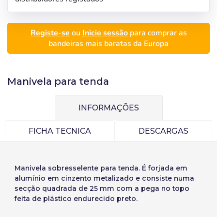
Seleccione a sua
Iniciar sessão
língua
Registe-se
ou
Inicie sessão
para comprar as
Utilizador (VAT):
bandeiras mais baratas da Europa
Precios por unidad
Añadiendo producto al carrito
Español
English
Palavra-passe:
Espere, por favor
Manivela para tenda
Espera, por favor
Português
Français
Unidades
Preço unitário
Deutsch
Italiano
INFORMAÇÕES
Recordar palavra-passe:
Sim
Não
De
1
-1,00 €
Sverige
Denmark
FICHA TECNICA
DESCARGAS
Slovenija
Finnish
Aceder
Slovenčina (Slovak)
Manivela sobresselente para tenda. É forjada em
Recuperar Palavra-passe
Norway
alumínio em cinzento metalizado e consiste numa
secção quadrada de 25 mm com a pega no topo
Criar conta
feita de plástico endurecido preto.