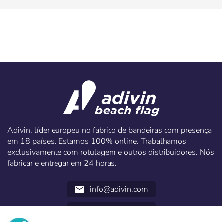
Adivin, líder europeu no fabrico de bandeiras com presença
em 18 países. Estamos 100% online. Trabalhamos
exclusivamente com rotulagem e outros distribuidores. Nós
fabricar e entregar em 24 horas.
info@adivin.com
email
952 31 60 22
call