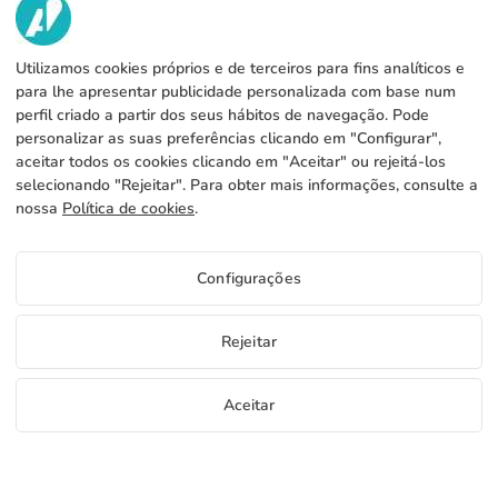
NÓS
Utilizamos cookies próprios e de terceiros para fins analíticos e
SERVICIOS
Fábrica
para lhe apresentar publicidade personalizada com base num
perfil criado a partir dos seus hábitos de navegação. Pode
Contacto
INFORMAÇÃO LEGAL
Métodos de pagamento
personalizar as suas preferências clicando em "Configurar",
aceitar todos os cookies clicando em "Aceitar" ou rejeitá-los
Aviso legal
Blog
Produção e expedição
Termos e condições gerais
selecionando "Rejeitar". Para obter mais informações, consulte a
Política de cookies
nossa
Política de cookies
.
FAQs
Configurar cookies
Política de privacidade
Configurações
PT
Rejeitar
Copyright 2026 © ÁDIVIN BEACH FLAG SA
Aceitar
C/ Generación 46-48 P.I. La Huertecilla 29196 Málaga Espanha | S.A CIF
place
A93349777
Amostras grátis
Comece a vender
+34 952 316 022
info@adivin.com
Fábrica