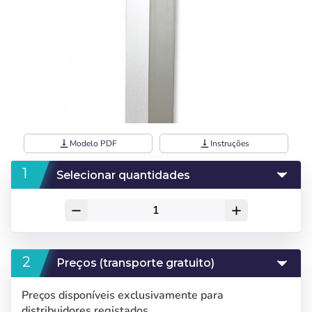
vertical_align_bottom
Modelo PDF
vertical_align_bottom
Instruções
Selecionar quantidades
remove
add
Preços (transporte gratuito)
Preços disponíveis exclusivamente para
distribuidores registados