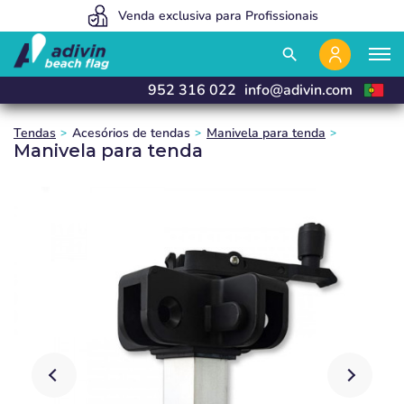
Somos tão baratos porque vendemos 100% on line
Venda exclusiva para Profissionais
Fabricamos e entregamos em 24h
close
close
close
search
952 316 022
info@adivin.com
Tendas
Acesórios de tendas
Manivela para tenda
Manivela para tenda