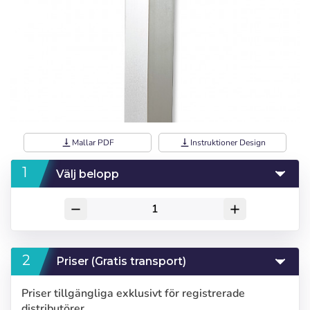
vertical_align_bottom
Mallar PDF
vertical_align_bottom
Instruktioner Design
Välj belopp
remove
add
Priser (Gratis transport)
Priser tillgängliga exklusivt för registrerade
distributörer