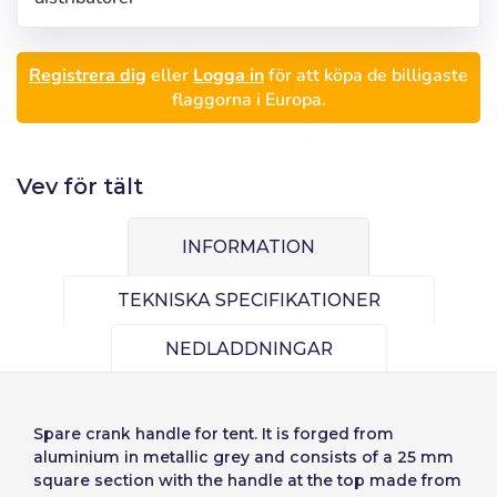
Logga in
Välj språk
Registrera dig
eller
Logga in
för att köpa de billigaste
flaggorna i Europa.
Användare (VAT):
Español
English
Precios por unidad
Vev för tält
Añadiendo producto al carrito
Lösenord:
Espere, por favor
Português
Français
Espera, por favor
Deutsch
Italiano
INFORMATION
Enheter
Enhets pris
Sverige
Denmark
Kom ihåg lösenord:
Ja
Nej
Från
1
−1,00 €
TEKNISKA SPECIFIKATIONER
Slovenija
Finnish
NEDLADDNINGAR
Tillgång
Slovenčina (Slovak)
Norway
Återställ lösenord
Spare crank handle for tent. It is forged from
aluminium in metallic grey and consists of a 25 mm
Skapa konto
square section with the handle at the top made from