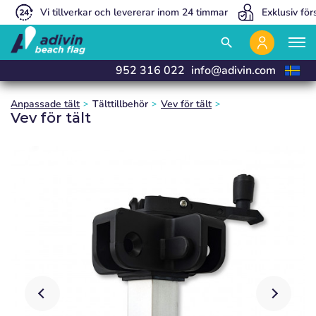
Vi tillverkar och levererar inom 24 timmar
Exklusiv för
close
close
close
search
952 316 022
info@adivin.com
Anpassade tält
Tälttillbehör
Vev för tält
Vev för tält