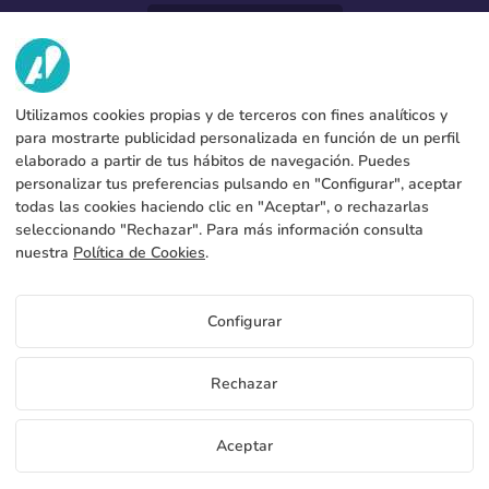
952 31 60 22
call
VI
Utilizamos cookies propias y de terceros con fines analíticos y
TJÄNSTER
Fabrik
para mostrarte publicidad personalizada en función de un perfil
elaborado a partir de tus hábitos de navegación. Puedes
Kontakt
JURIDISKA UPPGIFTER
Betalningsmetoder
personalizar tus preferencias pulsando en "Configurar", aceptar
todas las cookies haciendo clic en "Aceptar", o rechazarlas
Juridiskt meddelande
Blog
Produktion och frakt
Allmänna bestämmelser och villkor
seleccionando "Rechazar". Para más información consulta
Policy för cookies
nuestra
Política de Cookies
.
FAQs
Konfigurera cookies
Integritetspolicy
Configurar
SE
Rechazar
Copyright 2026 © ÁDIVIN BEACH FLAG SA
Aceptar
C/ Generación 46-48 P.I. La Huertecilla 29196 Málaga Schweiz | S.A CIF
place
A93349777
Gratis provexemplar
Bli distributör
+34 952 316 022
info@adivin.com
Fabrik