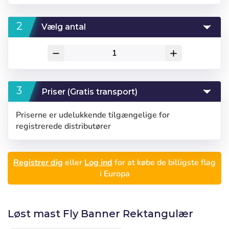
Vælg antal
remove
add
Priser (Gratis transport)
Priserne er udelukkende tilgængelige for
registrerede distributører
Registrer dig
eller
Log ind
for at købe de billigste flag
i Europa
Løst mast Fly Banner Rektangulær