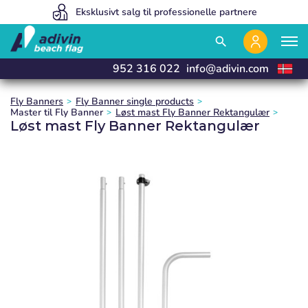
Vores priser er så lave, fordi vi sælger 100% online
Eksklusivt salg til professionelle partnere
Vi fremstiller og leverer i 24 timer
close
close
close
search
952 316 022
info@adivin.com
Fly Banners
Fly Banner single products
Master til Fly Banner
Løst mast Fly Banner Rektangulær
Løst mast Fly Banner Rektangulær