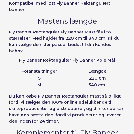
Slovenčina (Slovak)
Kompatibel med løst Fly Banner Rektangulært
banner
Norway
Gendan adgangskoder
Mastens længde
Opret konto
Fly Banner Rectangular Fly Banner Mast fås i to
størrelser. Med højder fra 220 cm til 340 cm, så du
kan vælge den, der passer bedst til din kundes
behov.
Fly Banner Rektangulær Fly Banner Pole Mål
Foranstaltninger
Længde
S
220 cm
M
340 cm
Du kan
købe Fly Banner Rectangular mast
så billigt,
fordi vi sælger den 100% online udelukkende til
skilteproducenter og distributører, og din kunde kan
have den næste dag, fordi vi producerer og leverer
den inden for 24 timer.
Komplementer til Fly Banner