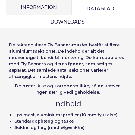
INFORMATION
DATABLAD
DOWNLOADS
Log ind
De
rektangulære Fly Banner-master
består af flere
Vælg dit sprog
aluminiumssektioner. De indeholder alt det
nødvendige tilbehør til montering. De kan suppleres
med Fly Banners og deres fødder, som sælges
Bruger (VAT):
separat. Det samlede antal sektioner varierer
afhængigt af mastens højde.
Español
English
Precios por unidad
Añadiendo producto al carrito
De ruster ikke og korroderer ikke, så de kræver
Adgangskode:
Espere, por favor
Português
Français
Espera, por favor
ingen særlig vedligeholdelse.
Deutsch
Italiano
Indhold
Enheder
Pris
Sverige
Denmark
Husk adgangskode:
Ja
Nej
Fra
1
-1,00 €
Løs mast, aluminiumsprofiler (10 mm tykkelse)
Standardophæng og taske
Slovenija
Finnish
Sokkel og flag (medfølger ikke)
Adgang