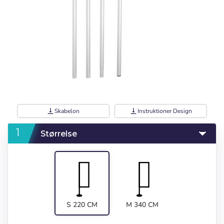
vertical_align_bottom
Skabelon
vertical_align_bottom
Instruktioner Design
Størrelse
S 220 CM
M 340 CM