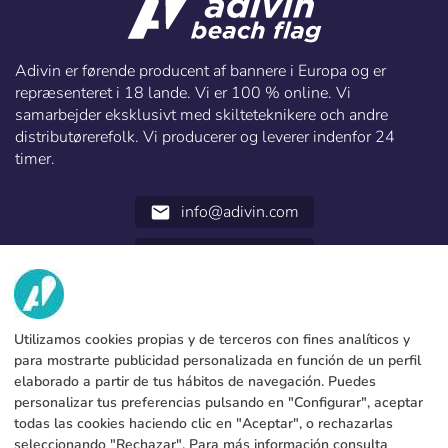
Adivin er førende producent af bannere i Europa og er
repræsenteret i 18 lande. Vi er 100 % online. Vi
samarbejder eksklusivt med skilteteknikere och andre
distributørerefolk. Vi producerer og leverer indenfor 24
timer.
info@adivin.com
email
952 31 60 22
call
VI HAR?
Utilizamos cookies propias y de terceros con fines analíticos y
TJENESTER
Fabrik
para mostrarte publicidad personalizada en función de un perfil
elaborado a partir de tus hábitos de navegación. Puedes
Kontakt
JURIDISKE DATA
Betalingsformer
personalizar tus preferencias pulsando en "Configurar", aceptar
todas las cookies haciendo clic en "Aceptar", o rechazarlas
Juridisk meddelelse
Blog
Produktion og forsendelse
Generelle vilkår og betingelser
seleccionando "Rechazar". Para más información consulta