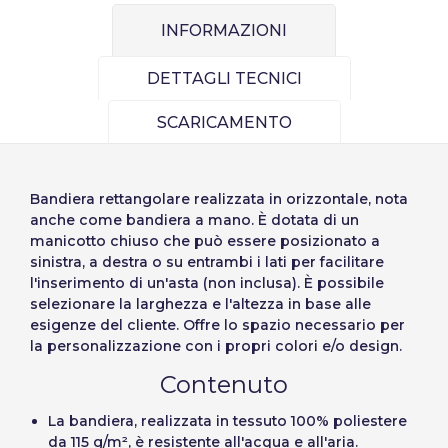
Español
English
de elementos a
INFORMAZIONI
Precios por unidad
Añadiendo producto al carrito
Password:
Espere, por favor
Português
Français
Espera, por favor
diseñar
DETTAGLI TECNICI
Deutsch
Italiano
Unità
Prezzo unitario
SCARICAMENTO
Sverige
Denmark
Ricordare la password:
Sì
No
Da
1
-1,00 €
Slovenija
Finnish
Bandiera rettangolare
realizzata in orizzontale, nota
Accesso
Slovenčina (Slovak)
anche come
bandiera a mano
. È dotata di un
Annulla
Continua
manicotto chiuso che può essere posizionato a
Norway
sinistra, a destra o su entrambi i lati per facilitare
Recuperare la password
l'inserimento di un'asta (non inclusa). È possibile
Creare account
selezionare la larghezza e l'altezza in base alle
esigenze del cliente. Offre lo spazio necessario per
la personalizzazione con i propri colori e/o design.
Contenuto
La bandiera, realizzata in tessuto 100% poliestere
da 115 g/m², è resistente all'acqua e all'aria.