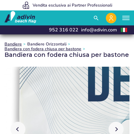
Siamo così convenienti perché vendiamo esclusivamente online
Vendita esclusiva ai Partner Professionali
Fabbrichiamo e consegniamo in 24 ore
close
close
close
close
search
952 316 022
info@adivin.com
Bandiere
Bandiere Orizzontali
Bandiera con fodera chiusa per bastone
Bandiera con fodera chiusa per bastone