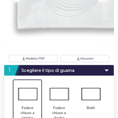
vertical_align_bottom
Modello PDF
vertical_align_bottom
Istruzioni
Scegliere il tipo di guaina
Fodero
Fodero
Both
chiuso a
chiuso a
sinistra
destra