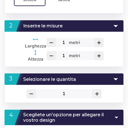
Inserire le misure
metri
remove
add
Larghezza
metri
remove
add
Altezza
Selezionare le quantita
remove
add
Scegliete un'opzione per allegare il
vostro design