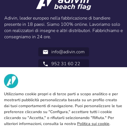
Adivin, leader europeo nella fabbricazione di bandiere
presente in 18 paesi. Siamo 100% online. Lavoriamo solo
con realizzatori di insegne e altri distributori. Fabbrichiamo e
consegniamo in 24 ore.
info@adivin.com
email
952 31 60 22
call
NOI
SERVIZI
Fabbrica
Utilizziamo cookie propri e di terze parti a scopo analitico e per
mostrarti pubblicità personalizzata basata su un profilo creato
Contatto
NOTA LEGALE
Metodi di pagamento
dai tuoi comportamenti di navigazione. Puoi personalizzare le tue
preferenze cliccando su "Configura," accettare tutti i cookie
Avviso legale
Blog
Produzione e spedizione
Termini e condizioni generali
cliccando su "Accetta," o rifiutarli selezionando "Rifiuta." Per
Politica sull’uso dei cookies
ulteriori informazioni, consulta la nostra
Politica sui cookie
.
FAQs