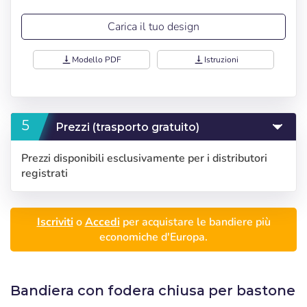
Carica il tuo design
vertical_align_bottom
Modello PDF
vertical_align_bottom
Istruzioni
Prezzi (trasporto gratuito)
Prezzi disponibili esclusivamente per i distributori
registrati
Iscriviti
o
Accedi
per acquistare le bandiere più
economiche d'Europa.
Accedi
Selezionare la lingua
Bandiera con fodera chiusa per bastone
Utente (VAT):
Seleccionar número