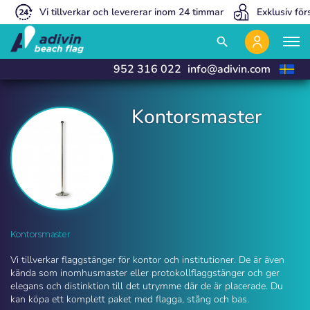
Vi tillverkar och levererar inom 24 timmar
Exklusiv för
close
close
search
952 316 022
info@adivin.com
Kontorsmaster
Kontorsmaster | Adivin Beach Flag
Kontorsmaster
Vi tillverkar flaggstänger för kontor och institutioner. De är även
kända som inomhusmaster eller protokollflaggstänger och ger
elegans och distinktion till det utrymme där de är placerade. Du
kan köpa ett komplett paket med flagga, stång och bas.