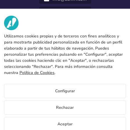
952 31 60 22
call
VI
Utilizamos cookies propias y de terceros con fines analíticos y
TJÄNSTER
Fabrik
para mostrarte publicidad personalizada en función de un perfil
elaborado a partir de tus hábitos de navegación. Puedes
Kontakt
JURIDISKA UPPGIFTER
Betalningsmetoder
personalizar tus preferencias pulsando en "Configurar", aceptar
todas las cookies haciendo clic en "Aceptar", o rechazarlas
Juridiskt meddelande
Blog
Produktion och frakt
Allmänna bestämmelser och villkor
seleccionando "Rechazar". Para más información consulta
Policy för cookies
nuestra
Política de Cookies
.
FAQs
Konfigurera cookies
Integritetspolicy
Priser Kontorsmaster
Configurar
Om du vill veta priserna Kontorsmaster få tillgång till
distributörsportalen
SE
Rechazar
Se pris för distributörer
Copyright 2026 © ÁDIVIN BEACH FLAG SA
Aceptar
C/ Generación 46-48 P.I. La Huertecilla 29196 Málaga Schweiz | S.A CIF
place
A93349777
Gratis provexemplar
Bli distributör
+34 952 316 022
info@adivin.com
Fabrik