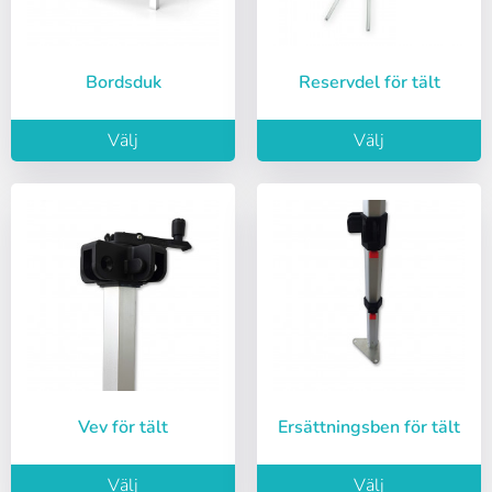
Sverige
Denmark
Kom ihåg lösenord:
Ja
Nej
Slovenija
Finnish
Bordsduk
Reservdel för tält
Tillgång
Slovenčina (Slovak)
Välj
Välj
Norway
Återställ lösenord
Skapa konto
Vev för tält
Ersättningsben för tält
Välj
Välj