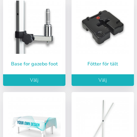
Base for gazebo foot
Fötter för tält
Logga in
Välj
Välj
Välj språk
Användare (VAT):
Español
English
Lösenord:
Espere, por favor
Português
Français
Deutsch
Italiano