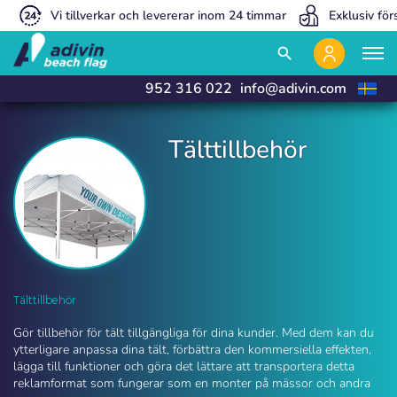
Vi tillverkar och levererar inom 24 timmar
Exklusiv för
close
close
search
952 316 022
info@adivin.com
Tälttillbehör
Tälttillbehör | Adivin Beach Flag
Tälttillbehör
Gör tillbehör för tält tillgängliga för dina kunder. Med dem kan du
ytterligare anpassa dina tält, förbättra den kommersiella effekten,
lägga till funktioner och göra det lättare att transportera detta
reklamformat som fungerar som en monter på mässor och andra