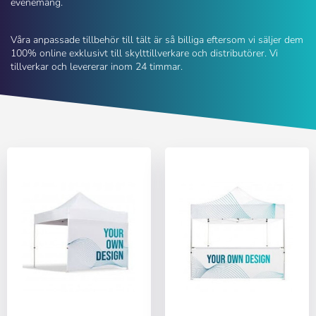
evenemang.
Våra anpassade tillbehör till tält är så billiga eftersom vi säljer dem
100% online exklusivt till skylttillverkare och distributörer. Vi
tillverkar och levererar inom 24 timmar.