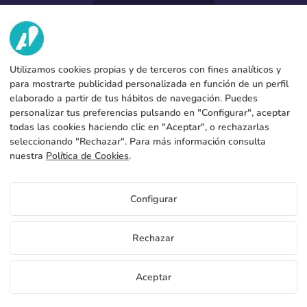
952 31 60 22
call
VI
Utilizamos cookies propias y de terceros con fines analíticos y
TJÄNSTER
Fabrik
para mostrarte publicidad personalizada en función de un perfil
elaborado a partir de tus hábitos de navegación. Puedes
Kontakt
JURIDISKA UPPGIFTER
Betalningsmetoder
personalizar tus preferencias pulsando en "Configurar", aceptar
todas las cookies haciendo clic en "Aceptar", o rechazarlas
Juridiskt meddelande
Blog
Produktion och frakt
Allmänna bestämmelser och villkor
seleccionando "Rechazar". Para más información consulta
Policy för cookies
nuestra
Política de Cookies
.
FAQs
Konfigurera cookies
Integritetspolicy
Priser Tälttillbehör
Configurar
Om du vill veta priserna Tälttillbehör få tillgång till
distributörsportalen
SE
Rechazar
Se pris för distributörer
Copyright 2026 © ÁDIVIN BEACH FLAG SA
Aceptar
C/ Generación 46-48 P.I. La Huertecilla 29196 Málaga Schweiz | S.A CIF
place
A93349777
Gratis provexemplar
Bli distributör
+34 952 316 022
info@adivin.com
Fabrik