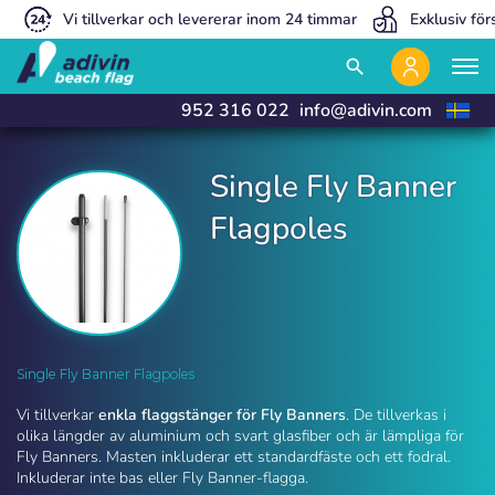
Vi tillverkar och levererar inom 24 timmar
Exklusiv för
close
close
search
952 316 022
info@adivin.com
Single Fly Banner
Flagpoles
Single Fly Banner Flagoples | Adivin Beach Flag
Single Fly Banner Flagpoles
Vi tillverkar
enkla flaggstänger för Fly Banners
. De tillverkas i
olika längder av aluminium och svart glasfiber och är lämpliga för
Fly Banners. Masten inkluderar ett standardfäste och ett fodral.
Inkluderar inte bas eller Fly Banner-flagga.