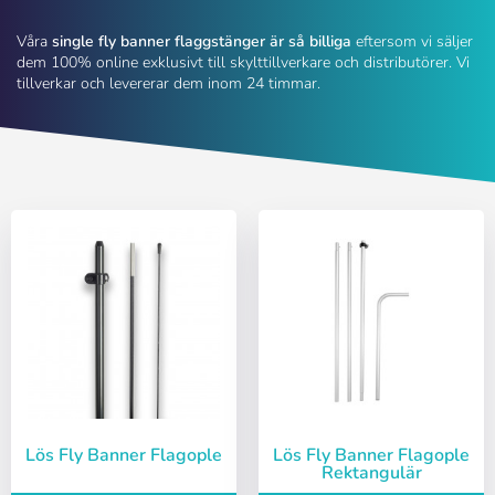
Våra
single fly banner flaggstänger är så billiga
eftersom vi säljer
dem 100% online exklusivt till skylttillverkare och distributörer. Vi
tillverkar och levererar dem inom 24 timmar.
Lös Fly Banner Flagople
Lös Fly Banner Flagople
Rektangulär