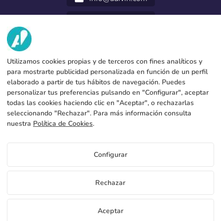
952 31 60 22
call
VI
Utilizamos cookies propias y de terceros con fines analíticos y
TJÄNSTER
Fabrik
para mostrarte publicidad personalizada en función de un perfil
elaborado a partir de tus hábitos de navegación. Puedes
Kontakt
JURIDISKA UPPGIFTER
Betalningsmetoder
personalizar tus preferencias pulsando en "Configurar", aceptar
todas las cookies haciendo clic en "Aceptar", o rechazarlas
Juridiskt meddelande
Blog
Produktion och frakt
Allmänna bestämmelser och villkor
seleccionando "Rechazar". Para más información consulta
Policy för cookies
nuestra
Política de Cookies
.
FAQs
Konfigurera cookies
Integritetspolicy
Priser Single Fly Banner Flagpoles
Configurar
Om du vill veta priserna Single Fly Banner Flagpoles få tillgång
till distributörsportalen
SE
Rechazar
Se pris för distributörer
Copyright 2026 © ÁDIVIN BEACH FLAG SA
Aceptar
C/ Generación 46-48 P.I. La Huertecilla 29196 Málaga Schweiz | S.A CIF
place
A93349777
Gratis provexemplar
Bli distributör
+34 952 316 022
info@adivin.com
Fabrik