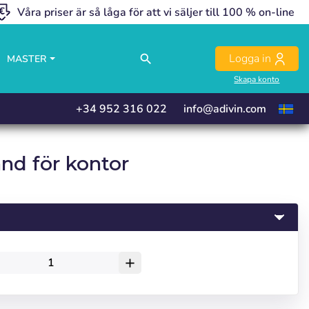
Våra priser är så låga för att vi säljer till 100 % on-line
close
close
close
Logga in
search
MASTER
Skapa konto
+34 952 316 022
info@adivin.com
nd för kontor
add