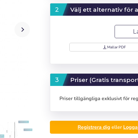
Välj ett alternativ för
L
vertical_align_bottom
Mallar PDF
Priser (Gratis transpor
Priser tillgängliga exklusivt för re
Registrera dig
eller
Logga 