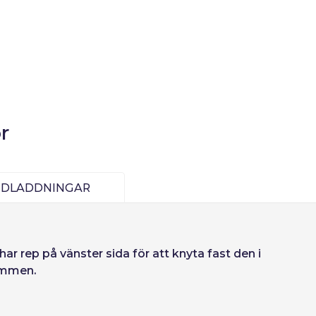
r
EDLADDNINGAR
Deutsch
Finnish
har rep på vänster sida för att knyta fast den i
rymmen.