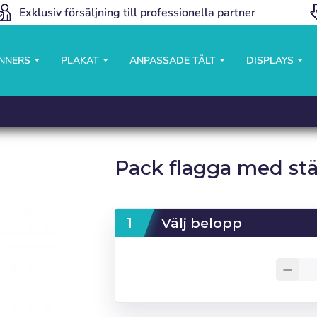
Exklusiv försäljning till professionella partner
ANNERS
PLAKAT
ANPASSADE TÄLT
DISPLAYS
Pack flagga med stä
Välj belopp
remove