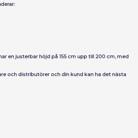
Skapa konto
derar:
n har en justerbar höjd på 155 cm upp till 200 cm, med
kare och distributörer och din kund kan ha det nästa