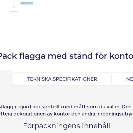
Logga in
):
Välj språk
Pack flagga med ständ för konto
Precios por unidad
Añadiendo producto al carrito
Espere, por favor
Espera, por favor
TEKNISKA SPECIFIKATIONER
N
ñol
English
Português
Français
Enheter
Enhets pris
iano
Sverige
Denmark
Slovenija
Från
1
−1,00 €
ord:
Ja
Nej
Slovenčina (Slovak)
Norway
sflagga
, gjord horisontellt med mått som du väljer. Den 
lettera dekorationen av kontor och andra inredningsut
Tillgång
Förpackningens innehåll