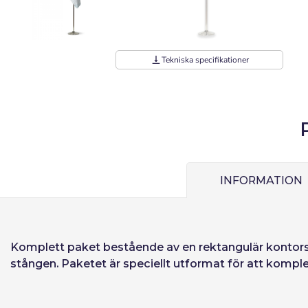
vertical_align_bottom
Tekniska specifikationer
Användare (VAT
Lösenord:
INFORMATION
Espa
Ital
Kom ihåg lösen
Komplett paket bestående av en rektangulär
kontor
stången. Paketet är speciellt utformat för att komp