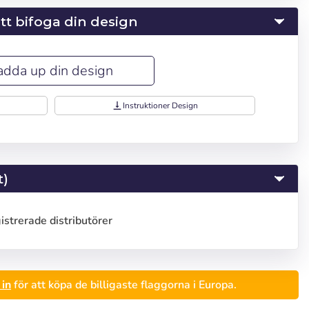
 att bifoga din design
adda up din design
vertical_align_bottom
Instruktioner Design
t)
gistrerade distributörer
in
för att köpa de billigaste flaggorna i Europa.