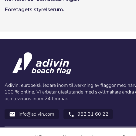
Företagets styrelserum.
Adivin, europeisk ledare inom tillverkning av flaggor med närva
100 % online. Vi arbetar uteslutande med skyltmakare andra di
och leverans inom 24 timmar.
info@adivin.com
952 31 60 22
email
call