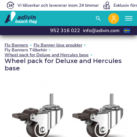
Vi tillverkar och levererar inom 24 timmar
Exklusiv för
close
close
close
search
952 316 022
info@adivin.com
Fly Banners
Fly Banner lösa proukter
Fly Banners Tillbehör
Wheel pack for Deluxe and Hercules base
Wheel pack for Deluxe and Hercules
base