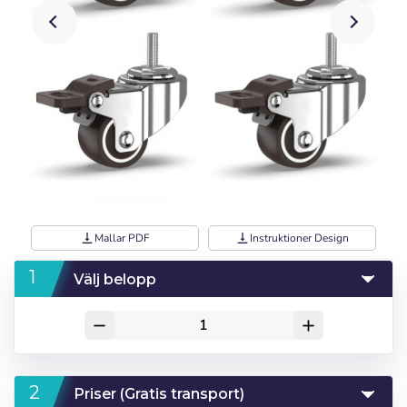
vertical_align_bottom
Mallar PDF
vertical_align_bottom
Instruktioner Design
Välj belopp
remove
add
Priser (Gratis transport)