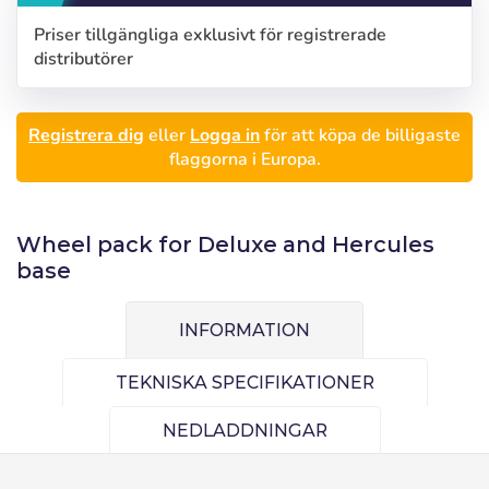
Priser tillgängliga exklusivt för registrerade
distributörer
Registrera dig
eller
Logga in
för att köpa de billigaste
Logga in
flaggorna i Europa.
Välj språk
Användare (VAT):
Wheel pack for Deluxe and Hercules
base
Español
English
Precios por unidad
Añadiendo producto al carrito
Lösenord:
Espere, por favor
Português
Français
Espera, por favor
INFORMATION
Deutsch
Italiano
Enheter
Enhets pris
TEKNISKA SPECIFIKATIONER
Sverige
Denmark
Kom ihåg lösenord:
Ja
Nej
Från
1
−1,00 €
NEDLADDNINGAR
Slovenija
Finnish
Tillgång
Slovenčina (Slovak)