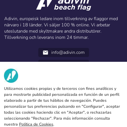
Adivin, europeisk ledare inom tillverkning av flaggor med
närvaro i 18 länder. Vi säljer 100 % online. Vi arbetar
uteslutande med skyltmakare andra distributörer.
Tillverkning och leverans inom 24 timmar.
info@adivin.com
email
952 31 60 22
call
VI
Utilizamos cookies propias y de terceros con fines analíticos y
TJÄNSTER
Fabrik
para mostrarte publicidad personalizada en función de un perfil
elaborado a partir de tus hábitos de navegación. Puedes
Kontakt
JURIDISKA UPPGIFTER
Betalningsmetoder
personalizar tus preferencias pulsando en "Configurar", aceptar
todas las cookies haciendo clic en "Aceptar", o rechazarlas
Juridiskt meddelande
Blog
Produktion och frakt
Allmänna bestämmelser och villkor
seleccionando "Rechazar". Para más información consulta
Policy för cookies
nuestra
Política de Cookies
.
FAQs