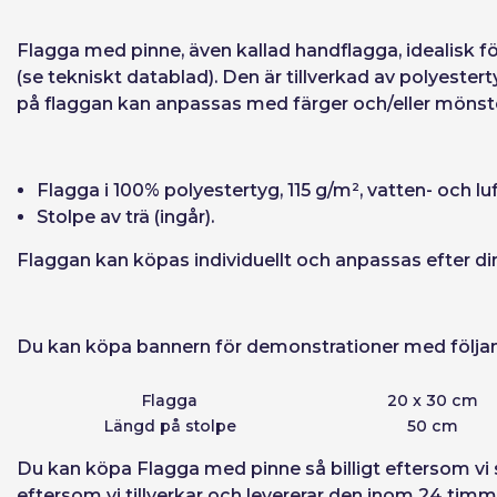
Flagga med pinne
, även kallad handflagga, idealisk f
(se tekniskt datablad). Den är tillverkad av polyester
Återställ lösen
på flaggan kan anpassas med färger och/eller mönster
Flagga i 100% polyestertyg, 115 g/m², vatten- och lu
Stolpe av trä (ingår).
Flaggan kan köpas individuellt och anpassas efter d
Du kan köpa bannern för demonstrationer med följa
Flagga
20 x 30 cm
Längd på stolpe
50 cm
Du kan
köpa Flagga med pinne
så billigt eftersom v
eftersom vi tillverkar och levererar den inom 24 timm