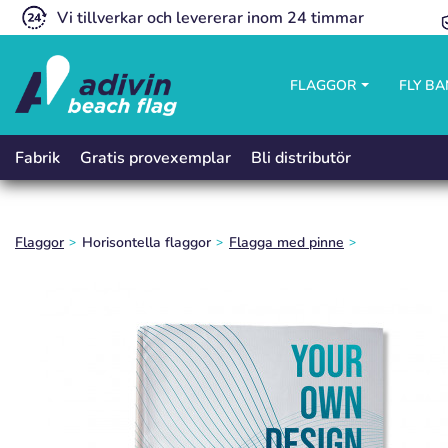
Vi tillverkar och levererar inom 24 timmar
FLAGGOR
FLY B
Gratis provexemplar
Bli distributör
Fabrik
Flaggor
Horisontella flaggor
Flagga med pinne