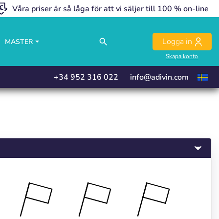
Våra priser är så låga för att vi säljer till 100 % on-line
close
close
close
close
Logga in
search
MASTER
Skapa konto
+34 952 316 022
info@adivin.com