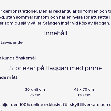
Avbr
Tillgång
ör demonstrationer. Den är rektangulär till formen och ti
tyg, utan sömmar runtom och har en hylsa för att sätta i
ord
 som du själv väljer. Stången ingår vid köp av flaggan.
Innehåll
ftavvisande.
in kunds önskemål.
Storlekar på flaggan med pinne
nde mått:
30 x 45 cm
45 x 70 cm
75 cm
120 cm
i säljer den 100% online exklusivt för skylttillverkare o
ar.