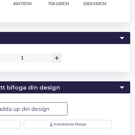
45X70CM
70X100CM
100X150CM
add
 att bifoga din design
adda up din design
vertical_align_bottom
Instruktioner Design