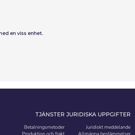
med en viss enhet.
TJÄNSTER
JURIDISKA UPPGIFTER
Betalningsmetoder
Juridiskt meddelande
Produktion och frakt
Allmänna bestämmelser