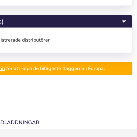
t)
gistrerade distributörer
in
för att köpa de billigaste flaggorna i Europa.
iseñar
Deutsch
Finnish
EDLADDNINGAR