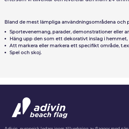
Bland de mest lämpliga användningsområdena och pla
Sportevenemang, parader, demonstrationer eller andra
Häng upp den som ett dekorativt inslag i hemmet, 
Att markera eller markera ett specifikt område, t.ex. 
Spel och skoj.
Adivin, europeisk ledare inom tillverkning av flaggor med närva