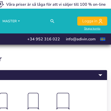
Våra priser är så låga för att vi säljer till 100 % on-line
close
close
close
Logga in
search
MASTER
Skapa konto
+34 952 316 022
info@adivin.com
r