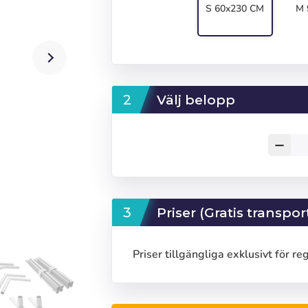
S 60x230 CM
M 
Välj belopp
remove
Priser (Gratis transpor
Priser tillgängliga exklusivt för re