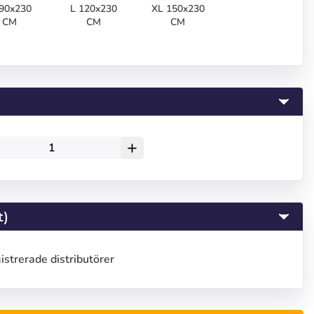
90x230
L 120x230
XL 150x230
CM
CM
CM
add
t)
gistrerade distributörer