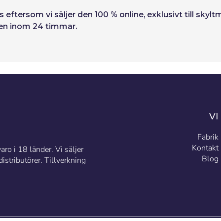
pris eftersom vi säljer den 100 % online, exklusivt till sk
 den inom 24 timmar.
VI
Fabrik
Kontakt
ro i 18 länder. Vi säljer
Blog
stributörer. Tillverkning