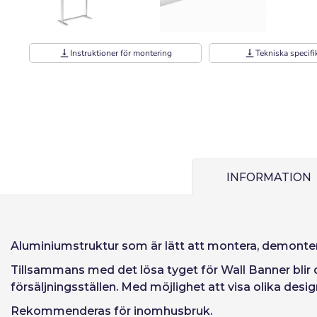
vertical_align_bottom
Instruktioner för montering
vertical_align_bottom
Tekniska specifi
Användare (VAT
INFORMATION
Lösenord:
Espa
Ital
Kom ihåg lösen
Aluminiumstruktur som är lätt att montera, demonterba
Tillsammans med det lösa tyget för Wall Banner blir
försäljningsställen. Med möjlighet att visa olika desig
Rekommenderas för inomhusbruk.