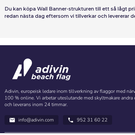
Du kan
köpa Wall Banner-strukturen
till ett så lågt 
redan nästa dag eftersom vi tillverkar och levererar
Adivin, europeisk ledare inom tillverkning av flaggor med närva
100 % online. Vi arbetar uteslutande med skyltmakare andra di
och leverans inom 24 timmar.
info@adivin.com
952 31 60 22
email
call