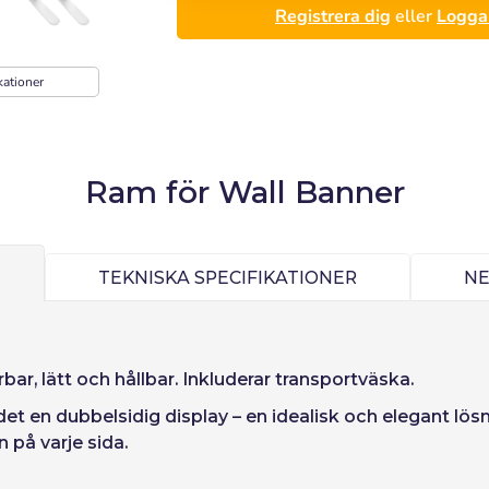
Registrera dig
eller
Logga 
kationer
Logga in
Ram för Wall Banner
):
Välj språk
Precios por unidad
Añadiendo producto al carrito
Espere, por favor
Espera, por favor
TEKNISKA SPECIFIKATIONER
N
ñol
English
Português
Français
Enheter
Enhets pris
iano
Sverige
Denmark
Slovenija
Från
1
−1,00 €
ord:
Ja
Nej
r, lätt och hållbar. Inkluderar transportväska.
Slovenčina (Slovak)
Norway
 det en
dubbel­sidig
display – en idealisk och elegant lös
Tillgång
n på varje sida.