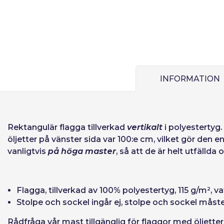
Lösenord:
Espa
Ital
Kom ihåg lösen
INFORMATION
Återställ lösen
Rektangulär flagga
tillverkad
vertikalt
i polyestertyg. 
öljetter på vänster sida var 100:e cm, vilket gör d
vanligtvis
på höga master
, så att de är helt utfälld
Flagga, tillverkad av 100% polyestertyg, 115 g/m², v
Stolpe och sockel ingår ej, stolpe och sockel måst
Rådfråga vår mast tillgänglig för flaggor med öljette