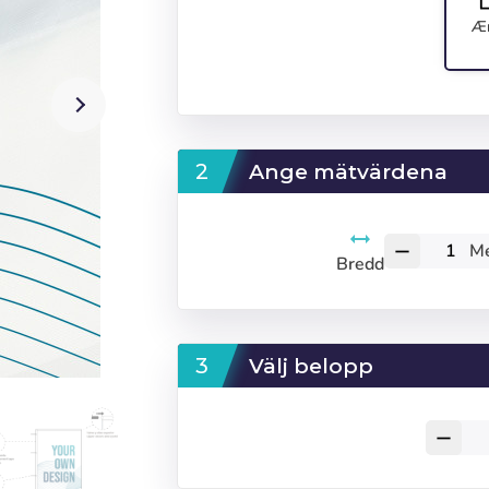
Æ
Ange mätvärdena
Me
remove
Bredd
Välj belopp
remove