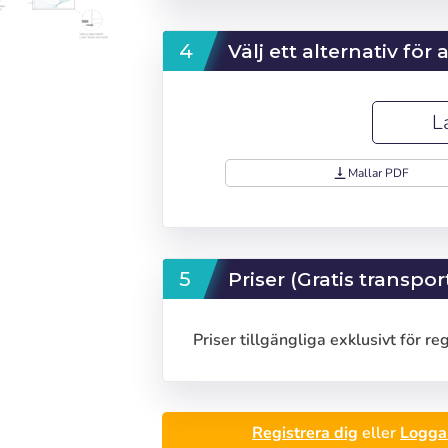
Välj ett alternativ för
L
vertical_align_bottom
Mallar PDF
Priser (Gratis transpor
Logga in
Priser tillgängliga exklusivt för re
):
Välj språk
cionar número de elementos a d
Precios por unidad
Añadiendo producto al carrito
Registrera dig
eller
Logga 