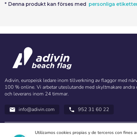
* Denna produkt kan förses med
personliga etikette
Adivin, europeisk ledare inom tillverkning av flaggor med närva
100 % online. Vi arbetar uteslutande med skyltmakare andra di
och leverans inom 24 timmar.
info@adivin.com
952 31 60 22
email
call
Utilizamos cookies propias y de terceros con fines a