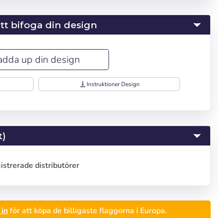
 att bifoga din design
adda up din design
vertical_align_bottom
Instruktioner Design
t)
gistrerade distributörer
iseñar
in
för att köpa de billigaste flaggorna i Europa.