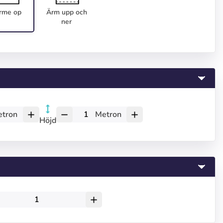
rme op
Ärm upp och
ner
tron
Metron
add
remove
add
Höjd
add