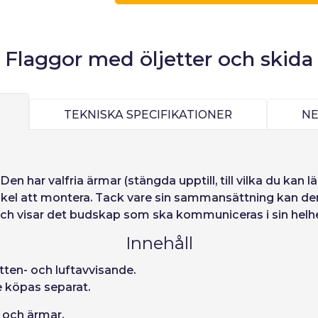
Espere, por favor
Espera, por favor
ñol
English
Português
Français
Enheter
Enhets pris
iano
Sverige
Denmark
Slovenija
Flaggor med öljetter och skida
Från
1
−1,00 €
ord:
Ja
Nej
Slovenčina (Slovak)
Norway
Avbr
Tillgång
TEKNISKA SPECIFIKATIONER
N
ord
Den har valfria ärmar (stängda upptill, till vilka du kan 
en enkel att montera. Tack vare sin sammansättning ka
a och visar det budskap som ska kommuniceras i sin helhe
Innehåll
atten- och luftavvisande.
e köpas separat.
r och ärmar.