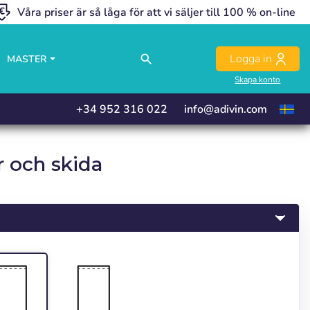
Våra priser är så låga för att vi säljer till 100 % on-line
close
close
close
close
Logga in
search
MASTER
Skapa konto
+34 952 316 022
info@adivin.com
r och skida