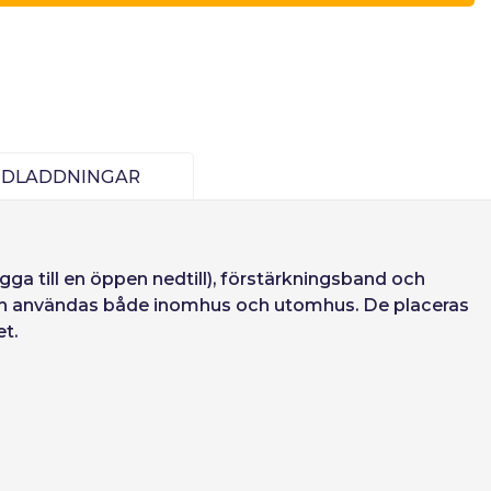
Deutsch
Finnish
yt
Fortsätt
EDLADDNINGAR
Skapa konto
lägga till en öppen nedtill), förstärkningsband och
n den användas både inomhus och utomhus. De placeras
t.