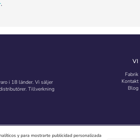
r
.
VI
Fabrik
Kontakt
ro i 18 länder. Vi säljer
Blog
stributörer. Tillverkning
nalíticos y para mostrarte publicidad personalizada