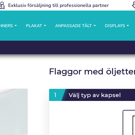
Exklusiv försäljning till professionella partner
ANNERS
PLAKAT
ANPASSADE TÄLT
DISPLAYS
Flaggor med öljette
Välj typ av kapsel